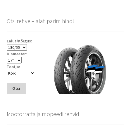
Otsi rehve – alati parim hind!
Laius/Kõrgus:
Diameeter:
Tootja:
Otsi
Mootorratta ja mopeedi rehvid