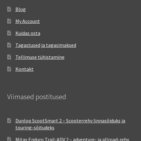
Blog
My Account
Kuidas osta
Tagastused ja tagasimaksed
Tellimuse tühistamine
Kontakt
Viimased postitused
Dunlop ScootSmart 2 – Scooterrehv linnasõiduks ja
touring-sõitudeks
Mitas Enduro Trail-ADV 2 – adventure- ja allroad-rehv