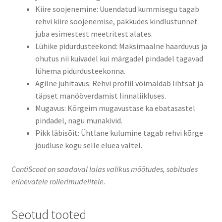
Kiire soojenemine: Uuendatud kummisegu tagab
rehvi kiire soojenemise, pakkudes kindlustunnet
juba esimestest meetritest alates.
Lühike pidurdusteekond: Maksimaalne haarduvus ja
ohutus nii kuivadel kui märgadel pindadel tagavad
lühema pidurdusteekonna.
Agilne juhitavus: Rehvi profiil võimaldab lihtsat ja
täpset manööverdamist linnaliikluses.
Mugavus: Kõrgeim mugavustase ka ebatasastel
pindadel, nagu munakivid.
Pikk läbisõit: Ühtlane kulumine tagab rehvi kõrge
jõudluse kogu selle eluea vältel.
ContiScoot on saadaval laias valikus mõõtudes, sobitudes
erinevatele rollerimudelitele.
Seotud tooted