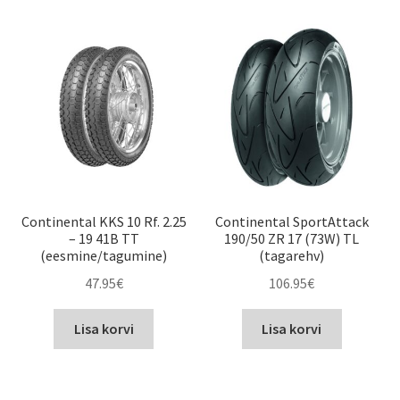
Continental KKS 10 Rf. 2.25
Continental SportAttack
– 19 41B TT
190/50 ZR 17 (73W) TL
(eesmine/tagumine)
(tagarehv)
47.95
€
106.95
€
Lisa korvi
Lisa korvi