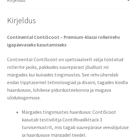
Kirjeldus
Continental ContiScoot – Premium-klassi rollerirehv
igapäevaseks kasutamiseks
Continental ContiScoot on spetsiaalselt välja töötatud
rollerite jaoks, pakkudes suurepärast jõudlust nii
märgades kui kuivades tingimustes. See rehv ühendab
endas tipptasemel tehnoloogiad ja disaini, tagades kindla
haarduvuse, lühikese pidurdusteekonna ja mugava
sõidukogemuse.​
Märgades tingimustes haarduvus: ContiScoot
kasutab testivõitja ContiRoadAttack 3
turvisemustrit, mis tagab suurepärase veeväljutuse
ja haarduvuse märgadel teedel.