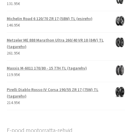
131.95
€
Michelin Road 6 120/70 ZR 17 (58W) TL (esirehv)
146.95
€
Metzeler ME 888 Marathon Ultra 260/40 VR 18 (84V) TL
(tagarehv)
261.95
€
Maxxis M-6011 170/80 - 15 77H TL (tagarehv)
119.95
€
Pirelli Diablo Rosso IV Corsa 190/55 ZR 17 (75W) TL
(tagarehv)
214.95
€
E-pood mootorratta-rehvid