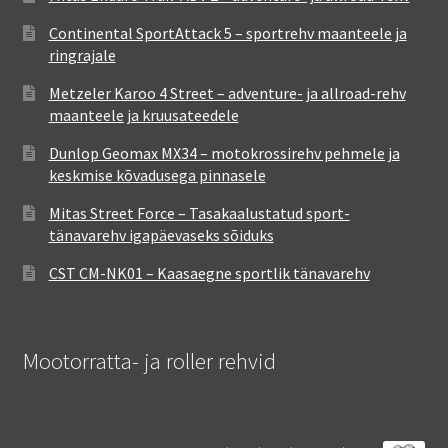
Continental SportAttack 5 – sportrehv maanteele ja
ringrajale
Metzeler Karoo 4 Street – adventure- ja allroad-rehv
maanteele ja kruusateedele
Dunlop Geomax MX34 – motokrossirehv pehmele ja
keskmise kõvadusega pinnasele
Mitas Street Force – Tasakaalustatud sport-
tänavarehv igapäevaseks sõiduks
CST CM-NK01 – Kaasaegne sportlik tänavarehv
Mootorratta- ja roller rehvid