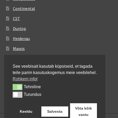
Continental
CST
Dunlop
Heidenau
Maxxis
Metzeler
See veebisait kasutab küpsiseid, et tagada
Michelin
teile parim kasutuskogemus meie veebilehel.
Mitas
Rohkem infot
Tehniline
Tehniline
Pirelli
Turundus
Turundus
Shinko
Võta kõik
Keeldu
Salvesta
vastu