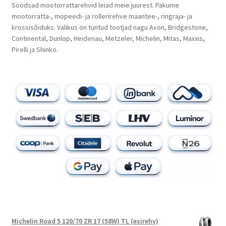
Soodsad mootorrattarehvid leiad meie juurest. Pakume
mootorratta-, mopeedi- ja rollerirehve maantee-, ringraja- ja
krossisõiduks. Valikus on tuntud tootjad nagu Avon, Bridgestone,
Continental, Dunlop, Heidenau, Metzeler, Michelin, Mitas, Maxxis,
Pirelli ja Shinko.
Michelin Road 5 120/70 ZR 17 (58W) TL (esirehv)