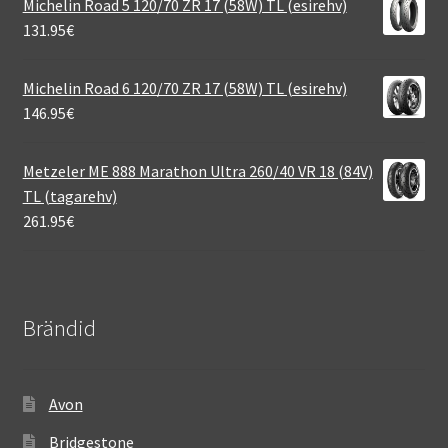
Michelin Road 5 120/70 ZR 17 (58W) TL (esirehv)
131.95
€
Michelin Road 6 120/70 ZR 17 (58W) TL (esirehv)
146.95
€
Metzeler ME 888 Marathon Ultra 260/40 VR 18 (84V)
TL (tagarehv)
261.95
€
Brändid
Avon
Bridgestone