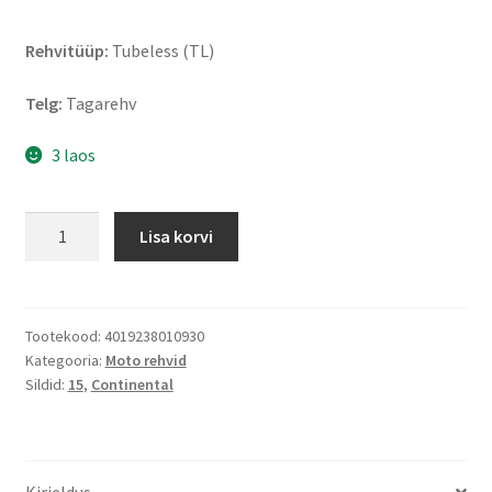
Rehvitüüp:
Tubeless (TL)
Telg:
Tagarehv
3 laos
Continental
Lisa korvi
Scoot
Rf.
140/70
-
Tootekood:
4019238010930
Kategooria:
Moto rehvid
15
Sildid:
15
,
Continental
69P
TL
(tagarehv)
kogus
Kirjeldus