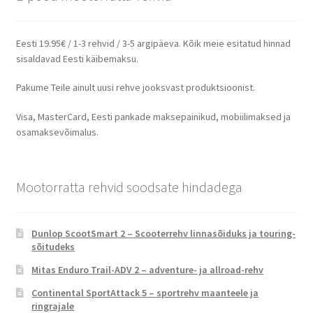
Eesti 19.95€ / 1-3 rehvid / 3-5 argipäeva. Kõik meie esitatud hinnad
sisaldavad Eesti käibemaksu.
Pakume Teile ainult uusi rehve jooksvast produktsioonist.
Visa, MasterCard, Eesti pankade maksepainikud, mobiilimaksed ja
osamaksevõimalus.
Mootorratta rehvid soodsate hindadega
Dunlop ScootSmart 2 – Scooterrehv linnasõiduks ja touring-
sõitudeks
Mitas Enduro Trail-ADV 2 – adventure- ja allroad-rehv
Continental SportAttack 5 – sportrehv maanteele ja
ringrajale