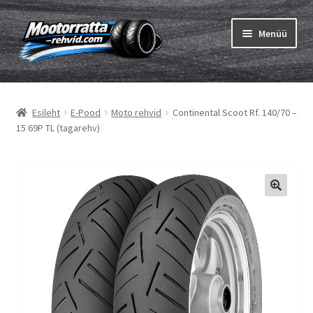
Liigu
Liigu
Menüü
navigeerimisele
sisu
juurde
Ava
Rehvid
alamm
Esileht
E-Pood
Moto rehvid
Continental Scoot Rf. 140/70 –
Ava
Sisekumm
15 69P TL (tagarehv)
alamm
Kuidas osta
Ava
Rehvid info
alamm
Ava
Brändid
alamm
Testid
Kontakt