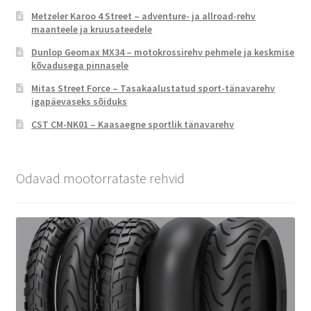
Metzeler Karoo 4 Street – adventure- ja allroad-rehv
maanteele ja kruusateedele
Dunlop Geomax MX34 – motokrossirehv pehmele ja keskmise
kõvadusega pinnasele
Mitas Street Force – Tasakaalustatud sport-tänavarehv
igapäevaseks sõiduks
CST CM-NK01 – Kaasaegne sportlik tänavarehv
Odavad mootorrataste rehvid