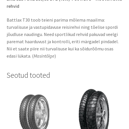
rehvid
Battlax T30 toob teieni parima mõlema maailma:
turvalisuse ja vastupidavuse reisirehvi ning tõelise spordi
jõudluse naudingu. Need sportlikud rehvid pakuvad veelgi
paremat haarduvust ja kontrolli, eriti märgadel pindadel.
Nii et saate piire nii turvalisuse kui ka sõidurõõmu osas
edasi lükata. (
Masintõlge
)
Seotud tooted