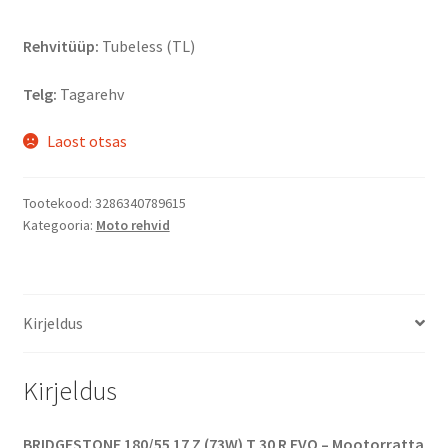
Rehvitüüp:
Tubeless (TL)
Telg:
Tagarehv
Laost otsas
Tootekood:
3286340789615
Kategooria:
Moto rehvid
Kirjeldus
Kirjeldus
BRIDGESTONE 180/55 17 Z (73W) T 30 R EVO – Mootorratta