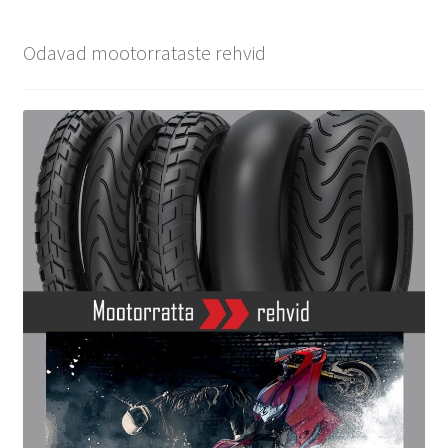
Odavad mootorrataste rehvid