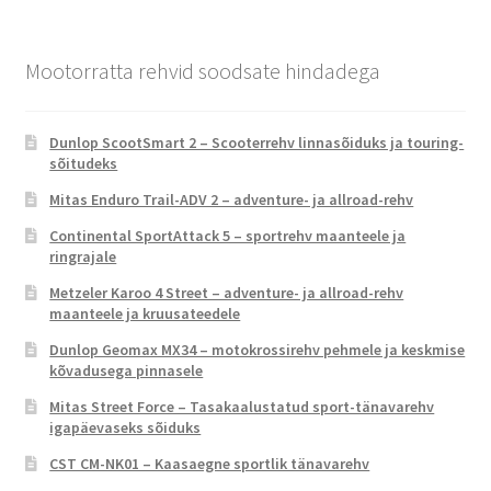
Mootorratta rehvid soodsate hindadega
Dunlop ScootSmart 2 – Scooterrehv linnasõiduks ja touring-
sõitudeks
Mitas Enduro Trail-ADV 2 – adventure- ja allroad-rehv
Continental SportAttack 5 – sportrehv maanteele ja
ringrajale
Metzeler Karoo 4 Street – adventure- ja allroad-rehv
maanteele ja kruusateedele
Dunlop Geomax MX34 – motokrossirehv pehmele ja keskmise
kõvadusega pinnasele
Mitas Street Force – Tasakaalustatud sport-tänavarehv
igapäevaseks sõiduks
CST CM-NK01 – Kaasaegne sportlik tänavarehv