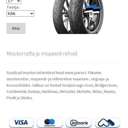
Tootja:
Otsi
Mootorratta ja mopeedi rehvid
Soodsad mootorrattarehvid leiad meie juurest. Pakume
mootorratta-, mopeedi- ja rollerirehve maantee-, ringraja- ja
krossisõiduks. Valikus on tuntud tootjad nagu Avon, Bridgestone,
Continental, Dunlop, Heidenau, Metzeler, Michelin, Mitas, Maxxis,
Pirelli ja Shinko.