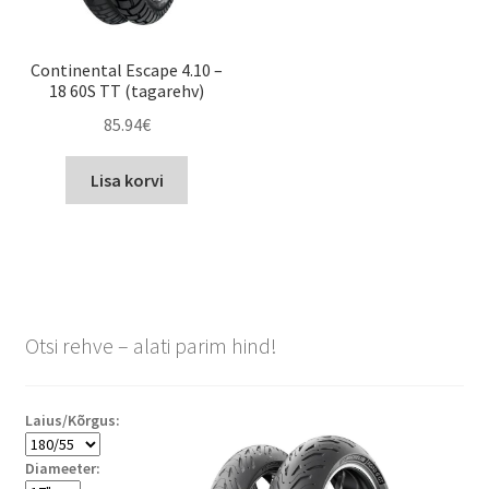
Continental Escape 4.10 –
18 60S TT (tagarehv)
85.94
€
Lisa korvi
Otsi rehve – alati parim hind!
Laius/Kõrgus:
Diameeter: