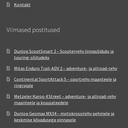
Kontakt
Viimased postitused
Dunlop ScootSmart 2 – Scooterrehv linnasõiduks ja
touring-sõitudeks
Mitas Enduro Trail-ADV 2 – adventure- ja allroad-rehv
Continental SportAttack 5 – sportrehv maanteele ja
ringrajale
Metzeler Karoo 4 Street – adventure- ja allroad-rehv
maanteele ja kruusateedele
Dunlop Geomax MX34 – motokrossirehv pehmele ja
keskmise kõvadusega pinnasele