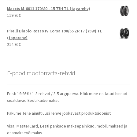
Maxxis M-6011 170/80 - 15 77H TL (tagarehv)
119.95
€
Pirelli Diablo Rosso IV Corsa 190/55 ZR 17 (75W) TL
(tagarehv)
214.95
€
E-pood mootorratta-rehvid
Eesti 19.95€ / 1-3 rehvid / 3-5 argipäeva. Kõik meie esitatud hinnad
sisaldavad Eesti käibemaksu.
Pakume Teile ainult uusi rehve jooksvast produktsioonist.
Visa, MasterCard, Eesti pankade maksepainikud, mobiilimaksed ja
osamaksevõimalus.