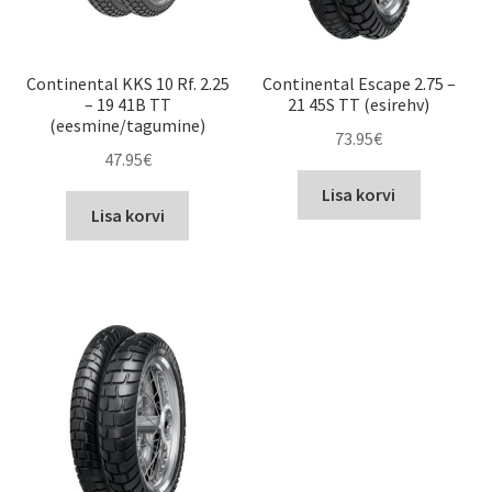
Continental KKS 10 Rf. 2.25
Continental Escape 2.75 –
– 19 41B TT
21 45S TT (esirehv)
(eesmine/tagumine)
73.95
€
47.95
€
Lisa korvi
Lisa korvi