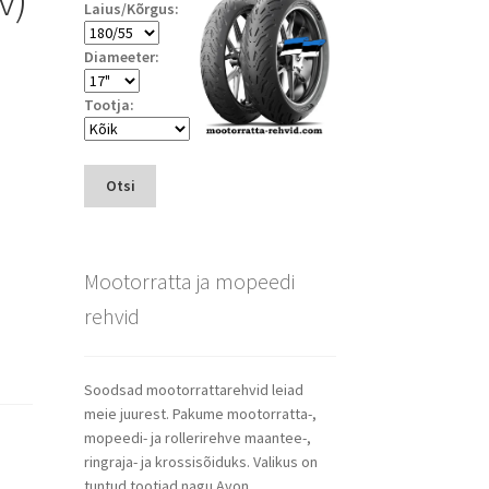
Laius/Kõrgus:
Diameeter:
Tootja:
Otsi
Mootorratta ja mopeedi
rehvid
Soodsad mootorrattarehvid leiad
meie juurest. Pakume mootorratta-,
mopeedi- ja rollerirehve maantee-,
ringraja- ja krossisõiduks. Valikus on
tuntud tootjad nagu Avon,