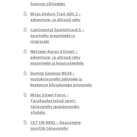
touring-sõitudeks
Mitas Enduro Trail-ADV 2 –
adventure- ja allroad-rehv
Continental SportAttack 5 –
sportrehv maanteele ja
ringrajale
Metzeler Karoo 4 Street –
adventure- ja allroad-rehv
maanteele ja kruusateedele
Dunlop Geomax MX34 –
motokrossirehv pehmele ja
keskmise kõvadusega pinnasele
Mitas Street Force –
Tasakaalustatud sport-
tänavarehv igapäevaseks
sõiduks
CST CM-NK01 – Kaasaegne
sportlik tänavarehv