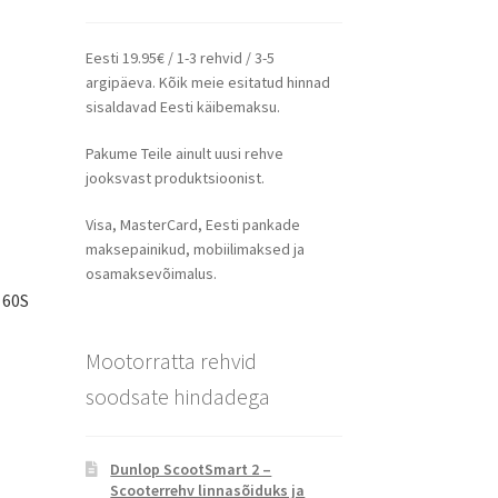
Eesti 19.95€ / 1-3 rehvid / 3-5
argipäeva. Kõik meie esitatud hinnad
sisaldavad Eesti käibemaksu.
Pakume Teile ainult uusi rehve
jooksvast produktsioonist.
Visa, MasterCard, Eesti pankade
maksepainikud, mobiilimaksed ja
osamaksevõimalus.
 60S
Mootorratta rehvid
soodsate hindadega
Dunlop ScootSmart 2 –
Scooterrehv linnasõiduks ja