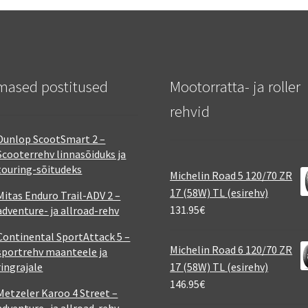
mased postitused
Mootorratta- ja roller
rehvid
Dunlop ScootSmart 2 –
Scooterrehv linnasõiduks ja
touring-sõitudeks
Michelin Road 5 120/70 ZR
17 (58W) TL (esirehv)
Mitas Enduro Trail-ADV 2 –
131.95
€
adventure- ja allroad-rehv
Continental SportAttack 5 –
Michelin Road 6 120/70 ZR
sportrehv maanteele ja
ringrajale
17 (58W) TL (esirehv)
146.95
€
Metzeler Karoo 4 Street –
adventure- ja allroad-rehv