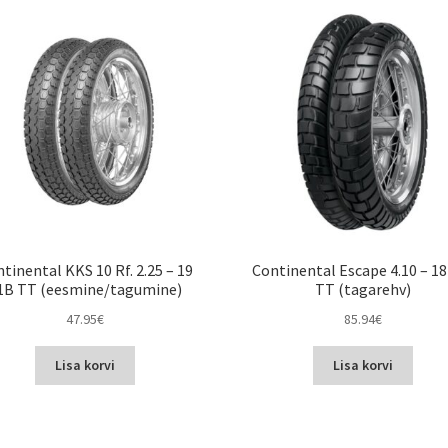
tinental KKS 10 Rf. 2.25 – 19
Continental Escape 4.10 – 18
1B TT (eesmine/tagumine)
TT (tagarehv)
47.95
€
85.94
€
Lisa korvi
Lisa korvi