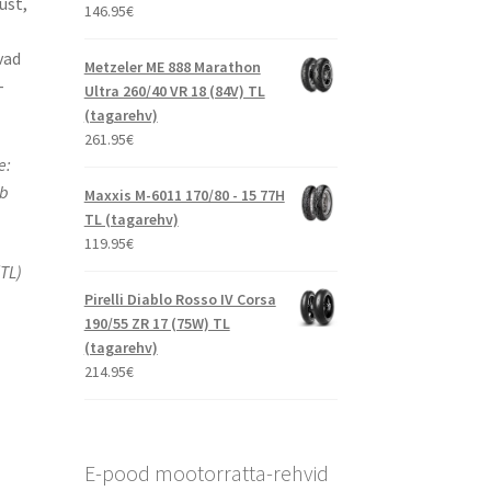
ust,
146.95
€
vad
Metzeler ME 888 Marathon
-
Ultra 260/40 VR 18 (84V) TL
(tagarehv)
261.95
€
e:
ib
Maxxis M-6011 170/80 - 15 77H
TL (tagarehv)
119.95
€
TL)
Pirelli Diablo Rosso IV Corsa
190/55 ZR 17 (75W) TL
(tagarehv)
214.95
€
E-pood mootorratta-rehvid