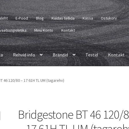
aleht
E-Pood
Blog
Kuidas tellida
Kassa
Ostukorv
vaatsuspoliitika
Minu Konto
Kontakt
ta
Rehvid info
Brändid
Testid
Kontakt
T 46 120/80 – 17 61H TL UM (tagarehv)
Bridgestone BT 46 120/
– 17 61H TL UM (tagareh