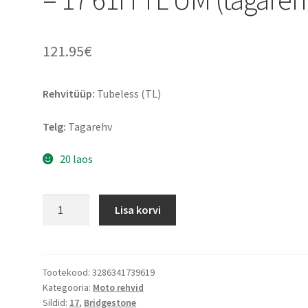
121.95
€
Rehvitüüp:
Tubeless (TL)
Telg:
Tagarehv
20 laos
Bridgestone
Lisa korvi
BT
46
120/80
-
Tootekood:
3286341739619
Kategooria:
Moto rehvid
17
Sildid:
17
,
Bridgestone
61H