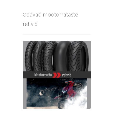
Odavad mootorrataste
rehvid