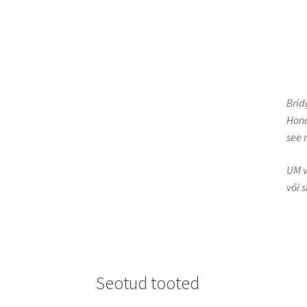
Brid
Hond
see 
UM v
või 
Seotud tooted