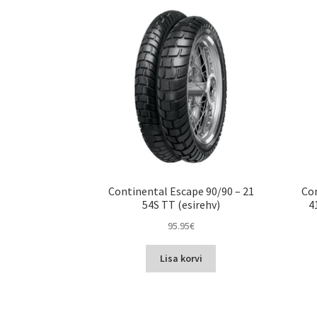
Continental Escape 90/90 – 21
Con
54S TT (esirehv)
4
95.95
€
Lisa korvi