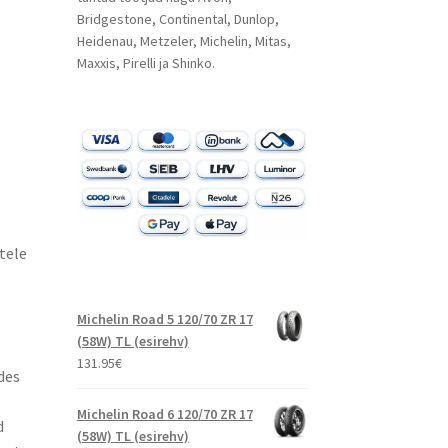
Bridgestone, Continental, Dunlop,
Heidenau, Metzeler, Michelin, Mitas,
Maxxis, Pirelli ja Shinko.
tele
Michelin Road 5 120/70 ZR 17
(58W) TL (esirehv)
131.95
€
des
Michelin Road 6 120/70 ZR 17
d
(58W) TL (esirehv)