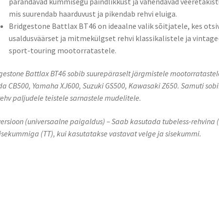
parandavad kummisegu paindlikkust ja vähendavad veeretakist
mis suurendab haarduvust ja pikendab rehvi eluiga.
Bridgestone Battlax BT46 on ideaalne valik sõitjatele, kes otsi
usaldusväärset ja mitmekülgset rehvi klassikalistele ja vintage
sport-touring mootorratastele.
gestone Battlax BT46 sobib suurepäraselt järgmistele mootorratastel
a CB500, Yamaha XJ600, Suzuki GS500, Kawasaki Z650. Samuti sob
rehv paljudele teistele sarnastele mudelitele.
ersioon (universaalne paigaldus) – Saab kasutada tubeless-rehvina (
sisekummiga (TT), kui kasutatakse vastavat velge ja sisekummi.