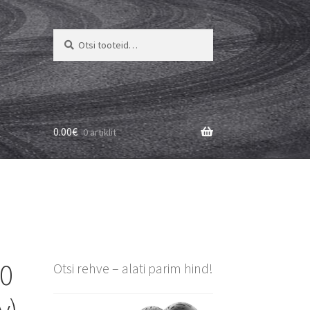
Otsi:
Otsi
0.00
€
0 artiklit
80
Otsi rehve – alati parim hind!
v)