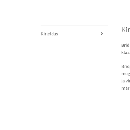
Ki
Kirjeldus
Brid
klas
Brid
muga
ja v
märk