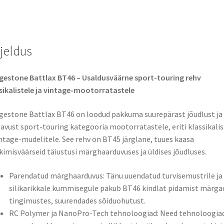
TL
UM
(tagarehv)
rjeldus
kogus
gestone Battlax BT46 – Usaldusväärne sport-touring rehv
sikalistele ja vintage-mootorratastele
gestone Battlax BT46 on loodud pakkuma suurepärast jõudlust ja
vust sport-touring kategooria mootorratastele, eriti klassikalis
intage-mudelitele. See rehv on BT45 järglane, tuues kaasa
imisväärseid täiustusi märghaarduvuses ja üldises jõudluses.
Parendatud märghaarduvus: Tänu uuendatud turvisemustrile ja
silikarikkale kummisegule pakub BT46 kindlat pidamist märga
tingimustes, suurendades sõiduohutust.
RC Polymer ja NanoPro-Tech tehnoloogiad: Need tehnoloogia