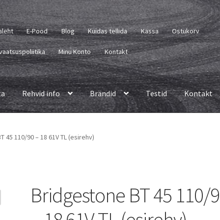
aleht
E-Pood
Blog
Kuidas tellida
Kassa
Ostukorv
vaatsuspoliitika
Minu Konto
Kontakt
ta
Rehvid info
Brändid
Testid
Kontakt
 45 110/90 – 18 61V TL (esirehv)
Bridgestone BT 45 110/
– 18 61V TL (esirehv)