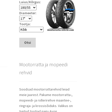
Laius/Kõrgus:
Diameeter:
Tootja:
Otsi
Mootorratta ja mopeedi
rehvid
Soodsad mootorrattarehvid leiad
meie juurest. Pakume mootorratta-,
mopeedi- ja rollerirehve maantee-,
ringraja- ja krossisõiduks. Valikus on
tuntud tootjad nagu Avon,