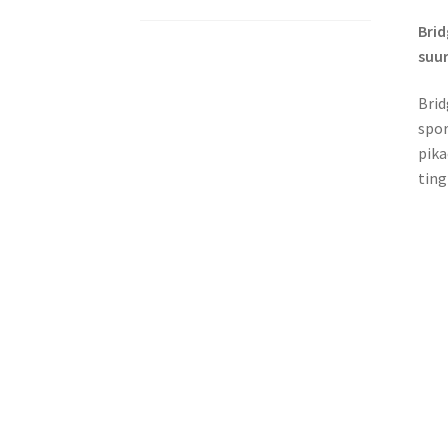
Brid
suu
Brid
spor
pika
ting