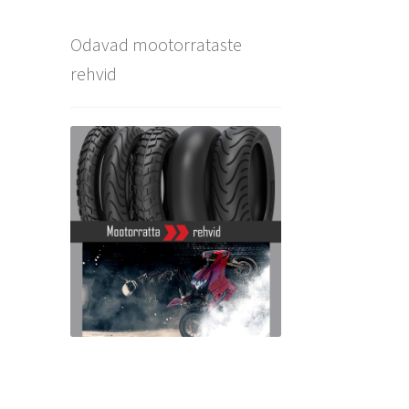
Odavad mootorrataste
rehvid