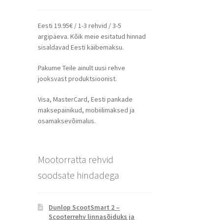
Eesti 19.95€ / 1-3 rehvid / 3-5
argipäeva. Kõik meie esitatud hinnad
sisaldavad Eesti käibemaksu.
Pakume Teile ainult uusi rehve
jooksvast produktsioonist.
Visa, MasterCard, Eesti pankade
maksepainikud, mobiilimaksed ja
osamaksevõimalus.
Mootorratta rehvid
soodsate hindadega
Dunlop ScootSmart 2 –
Scooterrehv linnasõiduks ja