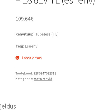
109.64
€
Rehvitüüp:
Tubeless (TL)
Telg:
Esirehv
Laost otsas
Tootekood:
3286347622311
Kategooria:
Moto rehvid
rjeldus