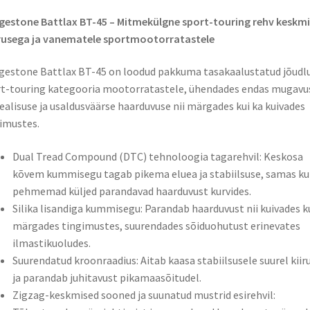
gestone Battlax BT-45 – Mitmekülgne sport-touring rehv keskmi
rusega ja vanematele sportmootorratastele
gestone Battlax BT-45 on loodud pakkuma tasakaalustatud jõudl
t-touring kategooria mootorratastele, ühendades endas mugavu
ealisuse ja usaldusväärse haarduvuse nii märgades kui ka kuivades
imustes.
Dual Tread Compound (DTC) tehnoloogia tagarehvil: Keskosa
kõvem kummisegu tagab pikema eluea ja stabiilsuse, samas ku
pehmemad küljed parandavad haarduvust kurvides.
Silika lisandiga kummisegu: Parandab haarduvust nii kuivades k
märgades tingimustes, suurendades sõiduohutust erinevates
ilmastikuoludes.
Suurendatud kroonraadius: Aitab kaasa stabiilsusele suurel kiir
ja parandab juhitavust pikamaasõitudel.
Zigzag-keskmised sooned ja suunatud mustrid esirehvil: