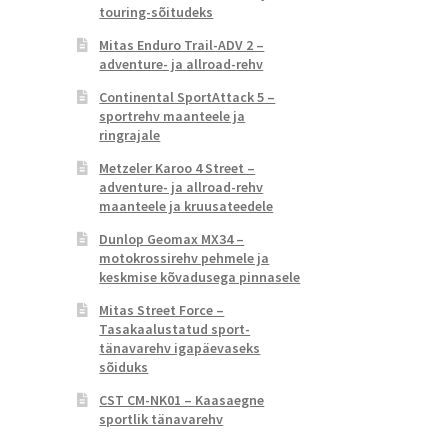
touring-sõitudeks
Mitas Enduro Trail-ADV 2 –
adventure- ja allroad-rehv
Continental SportAttack 5 –
sportrehv maanteele ja
ringrajale
Metzeler Karoo 4 Street –
adventure- ja allroad-rehv
maanteele ja kruusateedele
Dunlop Geomax MX34 –
motokrossirehv pehmele ja
keskmise kõvadusega pinnasele
Mitas Street Force –
Tasakaalustatud sport-
tänavarehv igapäevaseks
sõiduks
CST CM-NK01 – Kaasaegne
sportlik tänavarehv