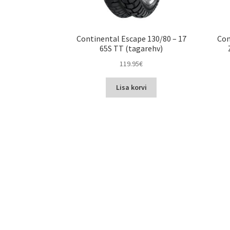
Continental Escape 130/80 – 17
Con
65S TT (tagarehv)
119.95
€
Lisa korvi