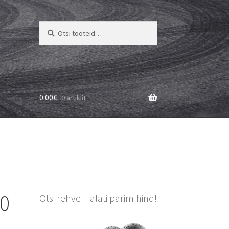
Otsi:
Otsi
0.00
€
0 artiklit
90
Otsi rehve – alati parim hind!