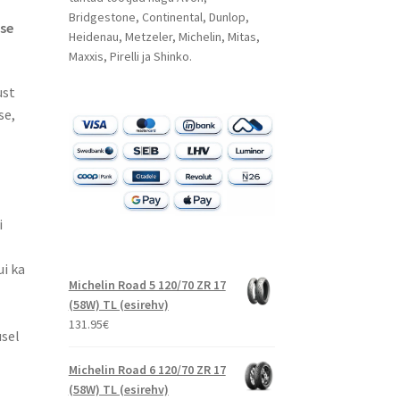
Bridgestone, Continental, Dunlop,
se
Heidenau, Metzeler, Michelin, Mitas,
Maxxis, Pirelli ja Shinko.
ust
se,
i
ui ka
Michelin Road 5 120/70 ZR 17
(58W) TL (esirehv)
131.95
€
usel
Michelin Road 6 120/70 ZR 17
(58W) TL (esirehv)