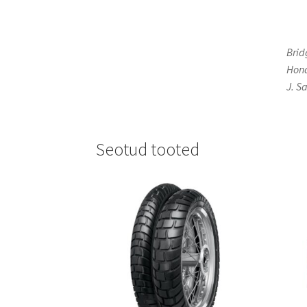
Brid
Hond
J. S
Seotud tooted