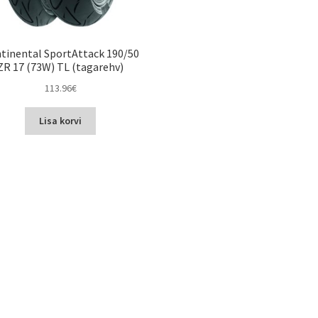
tinental SportAttack 190/50
ZR 17 (73W) TL (tagarehv)
113.96
€
Lisa korvi