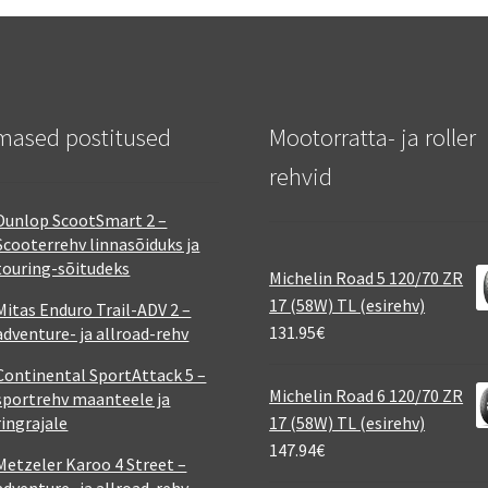
mased postitused
Mootorratta- ja roller
rehvid
Dunlop ScootSmart 2 –
Scooterrehv linnasõiduks ja
touring-sõitudeks
Michelin Road 5 120/70 ZR
17 (58W) TL (esirehv)
Mitas Enduro Trail-ADV 2 –
131.95
€
adventure- ja allroad-rehv
Continental SportAttack 5 –
Michelin Road 6 120/70 ZR
sportrehv maanteele ja
ringrajale
17 (58W) TL (esirehv)
147.94
€
Metzeler Karoo 4 Street –
adventure- ja allroad-rehv