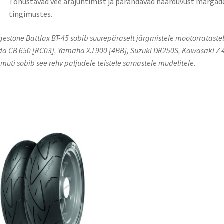
Tõhustavad vee ärajuhtimist ja parandavad haarduvust märgad
tingimustes.
gestone Battlax BT-45 sobib suurepäraselt järgmistele mootorratastel
a CB 650 [RC03], Yamaha XJ 900 [4BB], Suzuki DR250S, Kawasaki Z 
amuti sobib see rehv paljudele teistele sarnastele mudelitele.