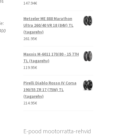
es
147.94
€
Metzeler ME 888 Marathon
e:
Ultra 260/40 VR 18 (84V) TL
400
(tagarehv)
261.95
€
Maxxis M-6011 170/80 - 15 77H
TL (tagarehv)
119.95
€
Pirelli Diablo Rosso IV Corsa
190/55 ZR 17 (75W) TL
(tagarehv)
214.95
€
E-pood mootorratta-rehvid