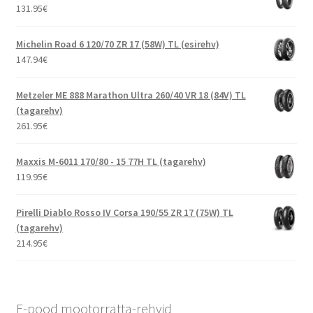
131.95
€
Michelin Road 6 120/70 ZR 17 (58W) TL (esirehv)
147.94
€
Metzeler ME 888 Marathon Ultra 260/40 VR 18 (84V) TL
(tagarehv)
261.95
€
Maxxis M-6011 170/80 - 15 77H TL (tagarehv)
119.95
€
Pirelli Diablo Rosso IV Corsa 190/55 ZR 17 (75W) TL
(tagarehv)
214.95
€
E-pood mootorratta-rehvid