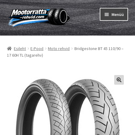
Liigu
Liigu
Menüü
navigeerimisele
sisu
juurde
Ava
Rehvid
alamm
Esileht
E-Pood
Moto rehvid
Bridgestone BT 45 110/90 –
Ava
Sisekumm
17 60H TL (tagarehv)
alamm
Kuidas osta
Ava
Rehvid info
alamm
Ava
Brändid
alamm
Testid
Kontakt