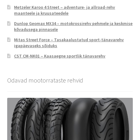
Metzeler Karoo 4 Street – adventure- ja allroad-rehv
maanteele ja kruusateedele
Dunlop Geomax MX34 – motokrossirehv pehmele ja keskmise
kõvadusega pinnasele
Mitas Street Force – Tasakaalustatud sport-tänavarehv
igapäevaseks sõiduks
CST CM-NK01 – Kaasaegne sportlik tänavarehv
Odavad mootorrataste rehvid