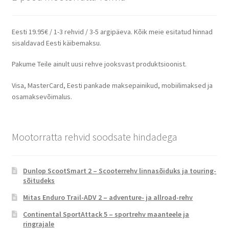
Eesti 19.95€ / 1-3 rehvid / 3-5 argipäeva. Kõik meie esitatud hinnad
sisaldavad Eesti käibemaksu.
Pakume Teile ainult uusi rehve jooksvast produktsioonist.
Visa, MasterCard, Eesti pankade maksepainikud, mobiilimaksed ja
osamaksevõimalus.
Mootorratta rehvid soodsate hindadega
Dunlop ScootSmart 2 – Scooterrehv linnasõiduks ja touring-
sõitudeks
Mitas Enduro Trail-ADV 2 – adventure- ja allroad-rehv
Continental SportAttack 5 – sportrehv maanteele ja
ringrajale