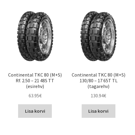
Continental TKC 80 (M+S)
Continental TKC 80 (M+S)
Rf. 2.50 – 21 48S TT
130/80 – 17 65T TL
(esirehv)
(tagarehv)
63.95
€
130.94
€
Lisa korvi
Lisa korvi