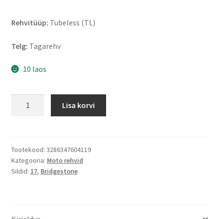
Rehvitüüp:
Tubeless (TL)
Telg:
Tagarehv
10 laos
Bridgestone
Lisa korvi
BT
45
110/90
-
Tootekood:
3286347604119
Kategooria:
Moto rehvid
17
Sildid:
17
,
Bridgestone
60H
TL
(tagarehv)
kogus
Kirjeldus