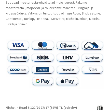
Soodsad mootorrattarehvid leiad meie juurest. Pakume
mootorratta-, mopeedi- ja rollerirehve maantee-, ringraja- ja
krossisõiduks. Valikus on tuntud tootjad nagu Avon, Bridgestone,
Continental, Dunlop, Heidenau, Metzeler, Michelin, Mitas, Maxxis,
Pirelli ja Shinko.
Michelin Road 5 120/70 ZR 17 (58W) TL (esirehv)