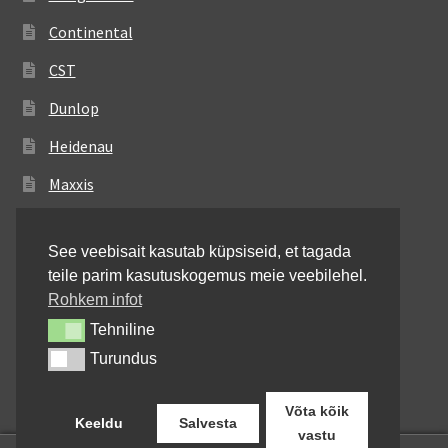
Continental
CST
Dunlop
Heidenau
Maxxis
Metzeler
See veebisait kasutab küpsiseid, et tagada
Michelin
teile parim kasutuskogemus meie veebilehel.
Mitas
Rohkem infot
Tehniline
Tehniline
Pirelli
Turundus
Turundus
Shinko
Võta kõik
Keeldu
Salvesta
vastu