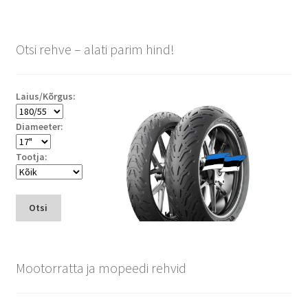
Otsi rehve – alati parim hind!
Laius/Kõrgus:
Diameeter:
Tootja:
Otsi
Mootorratta ja mopeedi rehvid