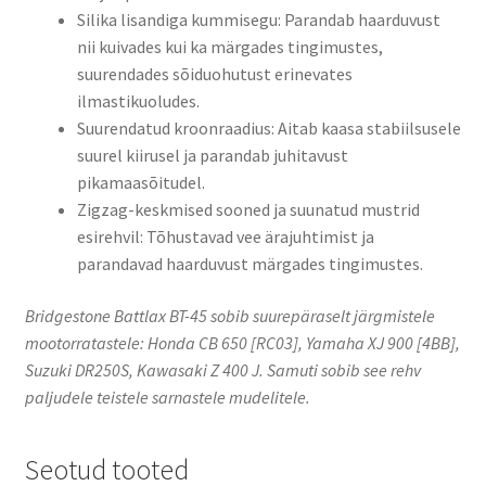
Silika lisandiga kummisegu: Parandab haarduvust
nii kuivades kui ka märgades tingimustes,
suurendades sõiduohutust erinevates
ilmastikuoludes.
Suurendatud kroonraadius: Aitab kaasa stabiilsusele
suurel kiirusel ja parandab juhitavust
pikamaasõitudel.
Zigzag-keskmised sooned ja suunatud mustrid
esirehvil: Tõhustavad vee ärajuhtimist ja
parandavad haarduvust märgades tingimustes.
Bridgestone Battlax BT-45 sobib suurepäraselt järgmistele
mootorratastele: Honda CB 650 [RC03], Yamaha XJ 900 [4BB],
Suzuki DR250S, Kawasaki Z 400 J. Samuti sobib see rehv
paljudele teistele sarnastele mudelitele.
Seotud tooted