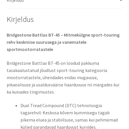
Kirjeldus
Bridgestone Battlax BT-45 – Mitmekülgne sport-touring
rehv keskmise suurusega ja vanematele
sportmootorratastele
Bridgestone Battlax BT-45 on loodud pakkuma
tasakaalustatud jõudlust sport-touring kategooria
mootorratastele, ühendades endas mugavuse,
pikaealisuse ja usaldusväärse haarduvuse nii märgades kui
ka kuivades tingimustes.
Dual Tread Compound (DTC) tehnoloogia
tagarehvil: Keskosa kõvem kummisegu tagab
pikema eluea ja stabiilsuse, samas kui pehmemad
küljed parandavad haarduvust kurvides.