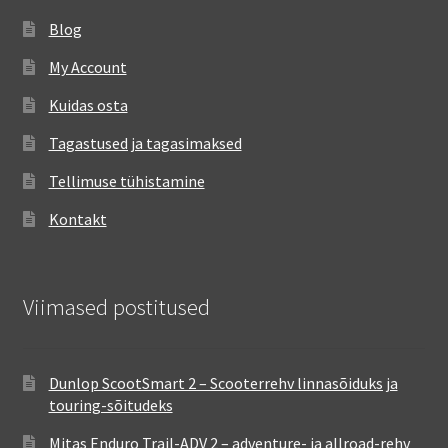
Blog
My Account
Kuidas osta
Tagastused ja tagasimaksed
Tellimuse tühistamine
Kontakt
Viimased postitused
Dunlop ScootSmart 2 – Scooterrehv linnasõiduks ja
touring-sõitudeks
Mitas Enduro Trail-ADV 2 – adventure- ja allroad-rehv