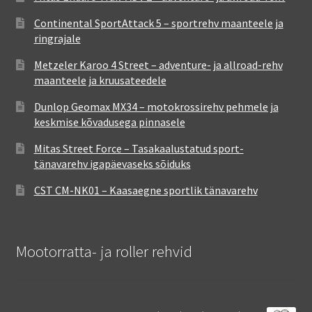
Continental SportAttack 5 – sportrehv maanteele ja
ringrajale
Metzeler Karoo 4 Street – adventure- ja allroad-rehv
maanteele ja kruusateedele
Dunlop Geomax MX34 – motokrossirehv pehmele ja
keskmise kõvadusega pinnasele
Mitas Street Force – Tasakaalustatud sport-
tänavarehv igapäevaseks sõiduks
CST CM-NK01 – Kaasaegne sportlik tänavarehv
Mootorratta- ja roller rehvid