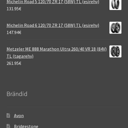
Michelin Road 5 120/70 ZR 17 (58W) TL (esirehv)
131.95
€
Michelin Road 6 120/70 ZR 17 (58W) TL (esirehv)
147.94
€
Metzeler ME 888 Marathon Ultra 260/40 VR 18 (84V)
TL (tagarehv)
261.95
€
Brändid
Avon
Bridgestone