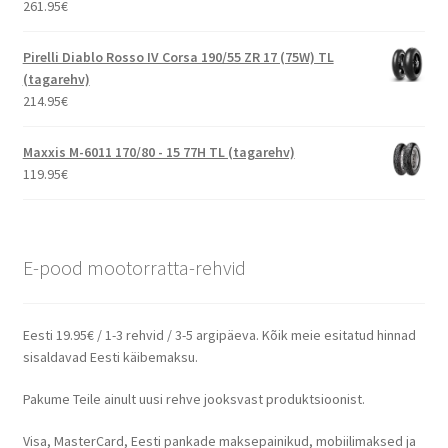
261.95
€
Pirelli Diablo Rosso IV Corsa 190/55 ZR 17 (75W) TL
(tagarehv)
214.95
€
Maxxis M-6011 170/80 - 15 77H TL (tagarehv)
119.95
€
E-pood mootorratta-rehvid
Eesti 19.95€ / 1-3 rehvid / 3-5 argipäeva. Kõik meie esitatud hinnad
sisaldavad Eesti käibemaksu.
Pakume Teile ainult uusi rehve jooksvast produktsioonist.
Visa, MasterCard, Eesti pankade maksepainikud, mobiilimaksed ja