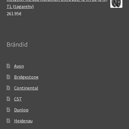
TL (tagarehv)
261.95
€
Brändid
Avon
Bridgestone
Continental
CST
Dunlop
Heidenau