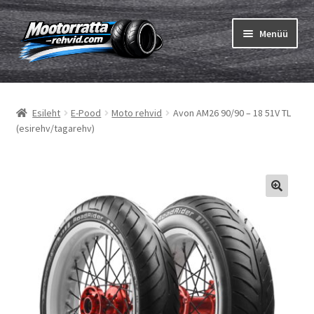
Liigu
Liigu
Menüü
navigeerimisele
sisu
juurde
Ava
Rehvid
alamm
Esileht
E-Pood
Moto rehvid
Avon AM26 90/90 – 18 51V TL
Ava
Sisekumm
(esirehv/tagarehv)
alamm
Kuidas osta
Ava
Rehvid info
alamm
Ava
Brändid
alamm
Testid
Kontakt