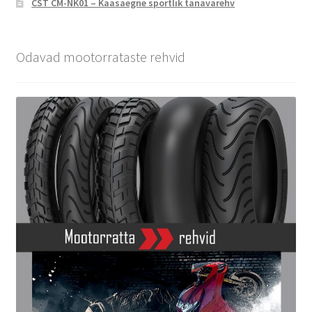
CST CM-NK01 – Kaasaegne sportlik tänavarehv
Odavad mootorrataste rehvid