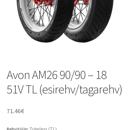
Avon AM26 90/90 – 18
51V TL (esirehv/tagarehv)
71.46
€
Rehvitüüp:
Tubeless (TL)