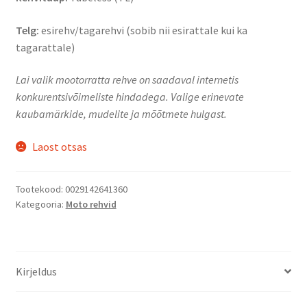
Telg:
esirehv/tagarehvi (sobib nii esirattale kui ka
tagarattale)
Lai valik mootorratta rehve on saadaval internetis
konkurentsivõimeliste hindadega. Valige erinevate
kaubamärkide, mudelite ja mõõtmete hulgast.
Laost otsas
Tootekood:
0029142641360
Kategooria:
Moto rehvid
Kirjeldus