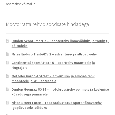
osamaksevõimalus.
Mootorratta rehvid soodsate hindadega
Dunlop ScootSmart 2 – Scooterrehv linnasõiduks ja touring-
sõitudeks
Mitas Enduro Trail-ADV 2 – adventure- ja allroad-rehv
Continental SportAttack 5 – sportrehv maanteele ja
ringrajale
Metzeler Karoo 4 Street – adventure- ja allroad-rehv
maanteele ja kruusateedele
Dunlop Geomax MX34 – motokrossirehv pehmele ja keskmise
kõvadusega pinnasele
Mitas Street Force – Tasakaalustatud sport-tänavarehv
igapäevaseks sõiduks