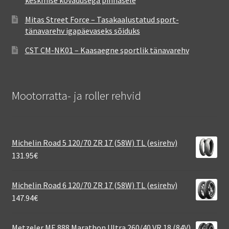
keskmise kõvadusega pinnasele
Mitas Street Force – Tasakaalustatud sport-
tänavarehv igapäevaseks sõiduks
CST CM-NK01 – Kaasaegne sportlik tänavarehv
Mootorratta- ja roller rehvid
Michelin Road 5 120/70 ZR 17 (58W) TL (esirehv)
131.95
€
Michelin Road 6 120/70 ZR 17 (58W) TL (esirehv)
147.94
€
Metzeler ME 888 Marathon Ultra 260/40 VR 18 (84V)