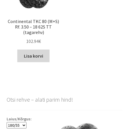
Continental TKC 80 (M+S)
Rf. 3.50 – 18 62S TT
(tagarehv)
102.94
€
Lisa korvi
Otsi rehve – alati parim hind!
Laius/Kõrgus: