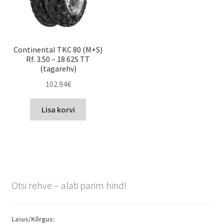
Continental TKC 80 (M+S)
Rf. 3.50 – 18 62S TT
(tagarehv)
102.94
€
Lisa korvi
Otsi rehve – alati parim hind!
Laius/Kõrgus: