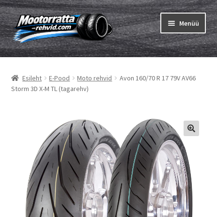
Liigu
Liigu
Menüü
navigeerimisele
sisu
juurde
Ava
Rehvid
alamm
Esileht
E-Pood
Moto rehvid
Avon 160/70 R 17 79V AV66
Ava
Sisekumm
Storm 3D X-M TL (tagarehv)
alamm
Kuidas osta
Ava
Rehvid info
alamm
Ava
Brändid
alamm
Testid
Kontakt