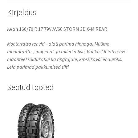
Kirjeldus
Avon
160/70 R 17 79V AV66 STORM 3D X-M REAR
Mootorratta rehvid – alati parima hinnaga! Müüme
mootorratta-, mopeedi- ja rolleri rehve. Valikust leiab rehve
maanteel sõiduks kui ka ringrajale, krossiks või enduroks.
Leia parimad pakkumised siit!
Seotud tooted