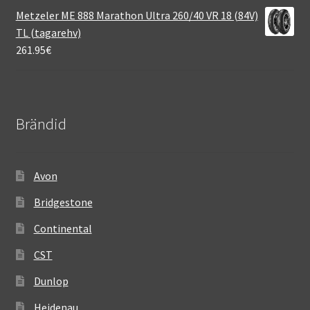
Metzeler ME 888 Marathon Ultra 260/40 VR 18 (84V)
TL (tagarehv)
261.95
€
Brändid
Avon
Bridgestone
Continental
CST
Dunlop
Heidenau