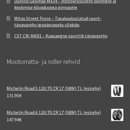
Dunlop Geomax MX34 – motokrossirehv pehmele ja
keskmise kõvadusega pinnasele
Mitas Street Force – Tasakaalustatud sport-
tänavarehv igapäevaseks sõiduks
CST CM-NK01 – Kaasaegne sportlik tänavarehv
Mootorratta- ja roller rehvid
Michelin Road 5 120/70 ZR 17 (58W) TL (esirehv)
131.95
€
Michelin Road 6 120/70 ZR 17 (58W) TL (esirehv)
147.94
€