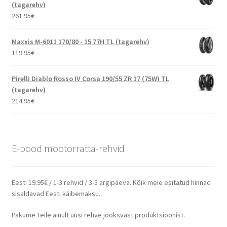
(tagarehv)
261.95
€
Maxxis M-6011 170/80 - 15 77H TL (tagarehv)
119.95
€
Pirelli Diablo Rosso IV Corsa 190/55 ZR 17 (75W) TL
(tagarehv)
214.95
€
E-pood mootorratta-rehvid
Eesti 19.95€ / 1-3 rehvid / 3-5 argipäeva. Kõik meie esitatud hinnad
sisaldavad Eesti käibemaksu.
Pakume Teile ainult uusi rehve jooksvast produktsioonist.