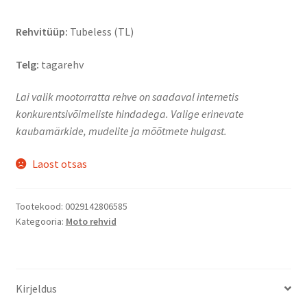
Rehvitüüp:
Tubeless (TL)
Telg:
tagarehv
Lai valik mootorratta rehve on saadaval internetis
konkurentsivõimeliste hindadega. Valige erinevate
kaubamärkide, mudelite ja mõõtmete hulgast.
Laost otsas
Tootekood:
0029142806585
Kategooria:
Moto rehvid
Kirjeldus