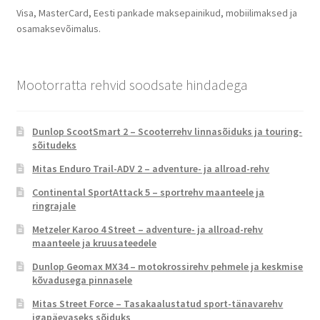
Visa, MasterCard, Eesti pankade maksepainikud, mobiilimaksed ja
osamaksevõimalus.
Mootorratta rehvid soodsate hindadega
Dunlop ScootSmart 2 – Scooterrehv linnasõiduks ja touring-
sõitudeks
Mitas Enduro Trail-ADV 2 – adventure- ja allroad-rehv
Continental SportAttack 5 – sportrehv maanteele ja
ringrajale
Metzeler Karoo 4 Street – adventure- ja allroad-rehv
maanteele ja kruusateedele
Dunlop Geomax MX34 – motokrossirehv pehmele ja keskmise
kõvadusega pinnasele
Mitas Street Force – Tasakaalustatud sport-tänavarehv
igapäevaseks sõiduks