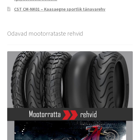
CST CM-NK01 – Kaasaegne sportlik tänavarehv
Odavad mootorrataste rehvid