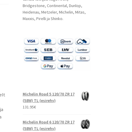
Bridgestone, Continental, Dunlop,
Heidenau, Metzeler, Michelin, Mitas,
Maxxis, Pirelli ja Shinko.
Michelin Road 5 120/70 ZR 17
elt
(58W) TL (esirehv)
131.95
€
ja
a
Michelin Road 6 120/70 ZR 17
(58W) TL (esirehv)