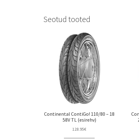
Seotud tooted
Continental ContiGo! 110/80 – 18
Con
58V TL (esirehv)
128.95
€