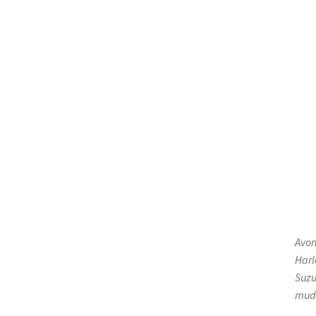
Avon
Harl
Suzu
mude