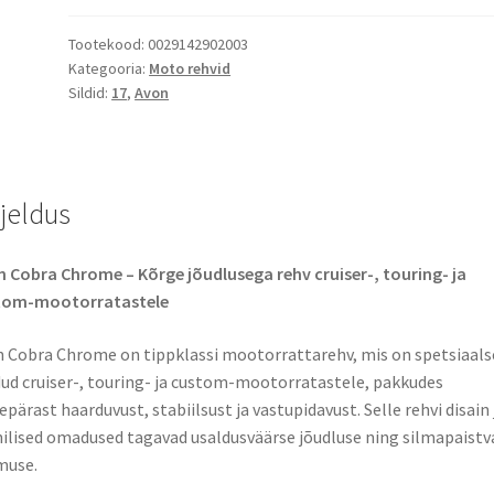
Tootekood:
0029142902003
Kategooria:
Moto rehvid
Sildid:
17
,
Avon
rjeldus
 Cobra Chrome – Kõrge jõudlusega rehv cruiser-, touring- ja
tom-mootorratastele
 Cobra Chrome on tippklassi mootorrattarehv, mis on spetsiaals
ud cruiser-, touring- ja custom-mootorratastele, pakkudes
epärast haarduvust, stabiilsust ja vastupidavust. Selle rehvi disain 
ilised omadused tagavad usaldusväärse jõudluse ning silmapaistv
muse.