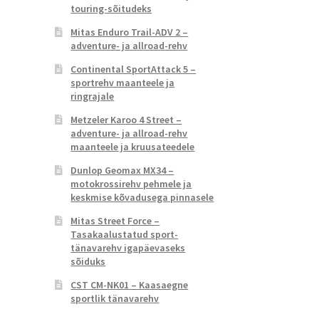
touring-sõitudeks
Mitas Enduro Trail-ADV 2 –
adventure- ja allroad-rehv
Continental SportAttack 5 –
sportrehv maanteele ja
ringrajale
Metzeler Karoo 4 Street –
adventure- ja allroad-rehv
maanteele ja kruusateedele
Dunlop Geomax MX34 –
motokrossirehv pehmele ja
keskmise kõvadusega pinnasele
Mitas Street Force –
Tasakaalustatud sport-
tänavarehv igapäevaseks
sõiduks
CST CM-NK01 – Kaasaegne
sportlik tänavarehv