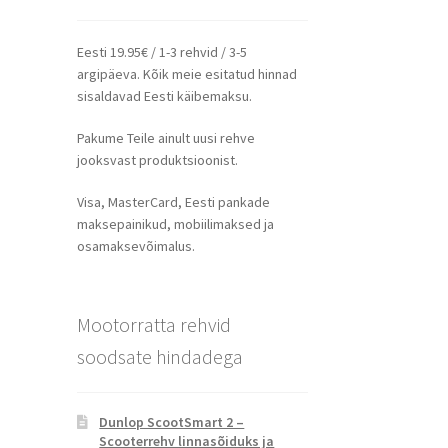
Eesti 19.95€ / 1-3 rehvid / 3-5
argipäeva. Kõik meie esitatud hinnad
sisaldavad Eesti käibemaksu.
Pakume Teile ainult uusi rehve
jooksvast produktsioonist.
Visa, MasterCard, Eesti pankade
maksepainikud, mobiilimaksed ja
osamaksevõimalus.
Mootorratta rehvid
soodsate hindadega
Dunlop ScootSmart 2 –
Scooterrehv linnasõiduks ja