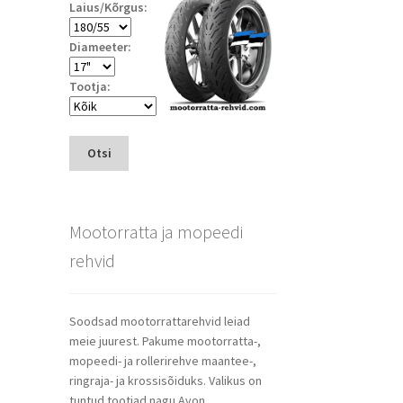
Laius/Kõrgus:
Diameeter:
Tootja:
Otsi
Mootorratta ja mopeedi
rehvid
Soodsad mootorrattarehvid leiad
meie juurest. Pakume mootorratta-,
mopeedi- ja rollerirehve maantee-,
ringraja- ja krossisõiduks. Valikus on
tuntud tootjad nagu Avon,