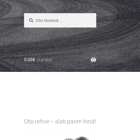
Otsi:
Otsi
0.00
€
0 artiklit
Otsi rehve – alati parim hind!