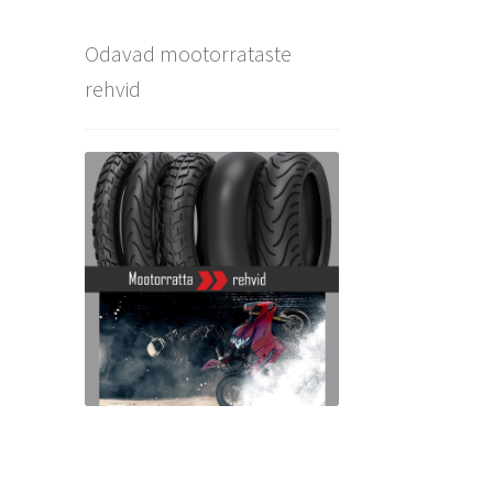
Odavad mootorrataste
rehvid