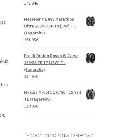
147.94
€
Metzeler ME 888 Marathon
ust
Ultra 260/40 VR 18 (84V) TL
(tagarehv)
261.95
€
Pirelli Diablo Rosso IV Corsa
akub
190/55 ZR 17 (75W) TL
(tagarehv)
214.95
€
obra
Maxxis M-6011 170/80 - 15 77H
TL (tagarehv)
119.95
€
an,
E-pood mootorratta-rehvid