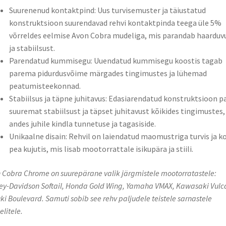
Suurenenud kontaktpind: Uus turvisemuster ja täiustatud
konstruktsioon suurendavad rehvi kontaktpinda teega üle 5%
võrreldes eelmise Avon Cobra mudeliga, mis parandab haarduv
ja stabiilsust.
Parendatud kummisegu: Uuendatud kummisegu koostis tagab
parema pidurdusvõime märgades tingimustes ja lühemad
peatumisteekonnad.
Stabiilsus ja täpne juhitavus: Edasiarendatud konstruktsioon p
suuremat stabiilsust ja täpset juhitavust kõikides tingimustes,
andes juhile kindla tunnetuse ja tagasiside.
Unikaalne disain: Rehvil on laiendatud maomustriga turvis ja k
pea kujutis, mis lisab mootorrattale isikupära ja stiili.
 Cobra Chrome on suurepärane valik järgmistele mootorratastele:
ey-Davidson Softail, Honda Gold Wing, Yamaha VMAX, Kawasaki Vulc
ki Boulevard. Samuti sobib see rehv paljudele teistele sarnastele
litele.