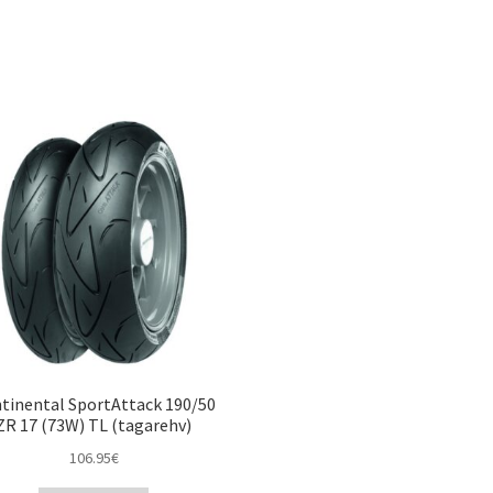
tinental SportAttack 190/50
ZR 17 (73W) TL (tagarehv)
106.95
€