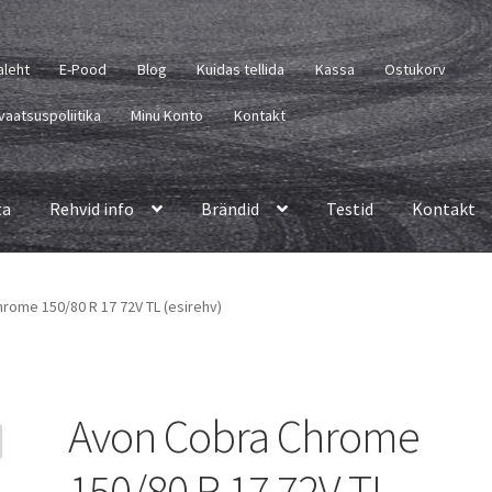
aleht
E-Pood
Blog
Kuidas tellida
Kassa
Ostukorv
vaatsuspoliitika
Minu Konto
Kontakt
ta
Rehvid info
Brändid
Testid
Kontakt
rome 150/80 R 17 72V TL (esirehv)
Avon Cobra Chrome
150/80 R 17 72V TL