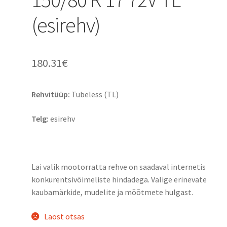
(esirehv)
180.31
€
Rehvitüüp:
Tubeless (TL)
Telg:
esirehv
Lai valik mootorratta rehve on saadaval internetis
konkurentsivõimeliste hindadega. Valige erinevate
kaubamärkide, mudelite ja mõõtmete hulgast.
Laost otsas