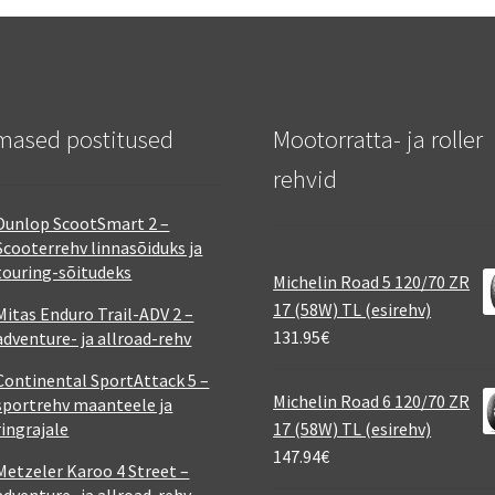
mased postitused
Mootorratta- ja roller
rehvid
Dunlop ScootSmart 2 –
Scooterrehv linnasõiduks ja
touring-sõitudeks
Michelin Road 5 120/70 ZR
17 (58W) TL (esirehv)
Mitas Enduro Trail-ADV 2 –
131.95
€
adventure- ja allroad-rehv
Continental SportAttack 5 –
Michelin Road 6 120/70 ZR
sportrehv maanteele ja
ringrajale
17 (58W) TL (esirehv)
147.94
€
Metzeler Karoo 4 Street –
adventure- ja allroad-rehv