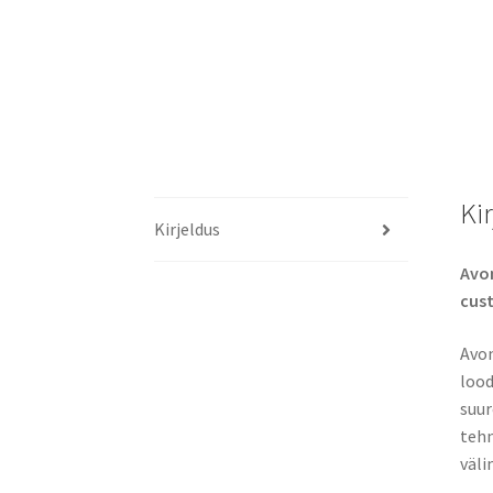
Ki
Kirjeldus
Avon
cus
Avon
lood
suur
tehn
väli