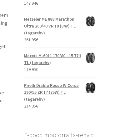
147.94
€
hmem
Metzeler ME 888 Marathon
ning
Ultra 260/40 VR 18 (84V) TL
(tagarehv)
261.95
€
get
Maxxis M-6011 170/80 - 15 77H
TL (tagarehv)
119.95
€
Pirelli Diablo Rosso IV Corsa
190/55 ZR 17 (75W) TL
re
(tagarehv)
le
214.95
€
E-pood mootorratta-rehvid