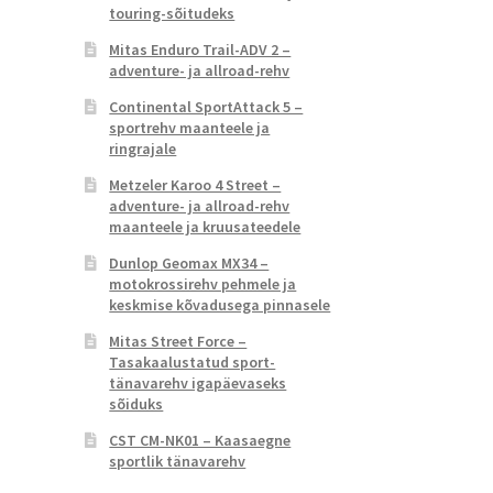
touring-sõitudeks
Mitas Enduro Trail-ADV 2 –
adventure- ja allroad-rehv
Continental SportAttack 5 –
sportrehv maanteele ja
ringrajale
Metzeler Karoo 4 Street –
adventure- ja allroad-rehv
maanteele ja kruusateedele
Dunlop Geomax MX34 –
motokrossirehv pehmele ja
keskmise kõvadusega pinnasele
Mitas Street Force –
Tasakaalustatud sport-
tänavarehv igapäevaseks
sõiduks
CST CM-NK01 – Kaasaegne
sportlik tänavarehv