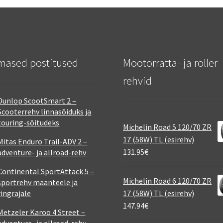
mased postitused
Mootorratta- ja roller
rehvid
Dunlop ScootSmart 2 –
Scooterrehv linnasõiduks ja
touring-sõitudeks
Michelin Road 5 120/70 ZR
17 (58W) TL (esirehv)
Mitas Enduro Trail-ADV 2 –
131.95
€
adventure- ja allroad-rehv
Continental SportAttack 5 –
Michelin Road 6 120/70 ZR
sportrehv maanteele ja
ringrajale
17 (58W) TL (esirehv)
147.94
€
Metzeler Karoo 4 Street –
adventure- ja allroad-rehv