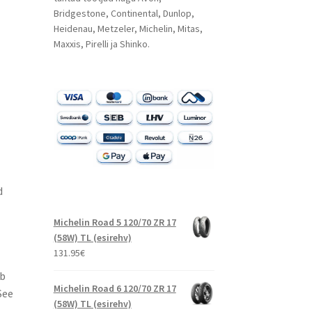
Bridgestone, Continental, Dunlop,
Heidenau, Metzeler, Michelin, Mitas,
Maxxis, Pirelli ja Shinko.
d
Michelin Road 5 120/70 ZR 17
(58W) TL (esirehv)
131.95
€
eb
Michelin Road 6 120/70 ZR 17
See
(58W) TL (esirehv)