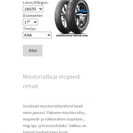
Laius/Kõrgus:
Diameeter:
Tootja:
Otsi
Mootorratta ja mopeedi
rehvid
Soodsad mootorrattarehvid leiad
meie juurest. Pakume mootorratta-,
mopeedi- ja rollerirehve maantee-,
ringraja- ja krossisõiduks. Valikus on
tuntud tootjad nagu Avon,