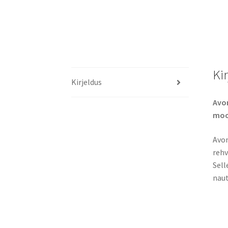
Ki
Kirjeldus
Avon
moo
Avon
rehv
Sell
naut