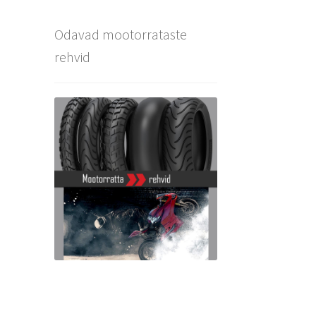
Odavad mootorrataste
rehvid