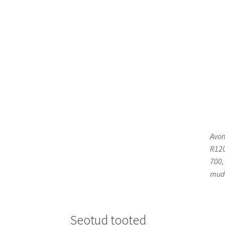
Avon
R120
700,
mude
Seotud tooted