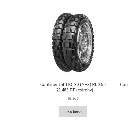
Continental TKC 80 (M+S) Rf. 2.50
Con
– 21 48S TT (esirehv)
63.95
€
Lisa korvi