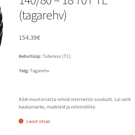
(tagarehv)
154.39
€
Rehvitüüp:
Tubeless (TL)
Telg:
Tagarehv
Kõik mootorratta rehvid internetist soodsalt. Lai valik
kaubamärke, mudeleid ja rehvimõõte.
Laost otsas