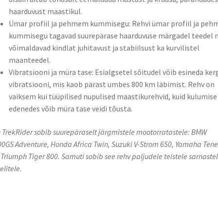
haarduvust maastikul.
Ümar profiil ja pehmem kummisegu: Rehvi ümar profiil ja pe
kummisegu tagavad suurepärase haarduvuse märgadel teedel 
võimaldavad kindlat juhitavust ja stabiilsust ka kurvilistel
maanteedel.
Vibratsiooni ja müra tase: Esialgsetel sõitudel võib esineda ker
vibratsiooni, mis kaob pärast umbes 800 km läbimist. Rehv on
vaiksem kui tüüpilised nupulised maastikurehvid, kuid kulumise
edenedes võib müra tase veidi tõusta.
 TrekRider sobib suurepäraselt järgmistele mootorratastele: BMW
0GS Adventure, Honda Africa Twin, Suzuki V-Strom 650, Yamaha Tene
 Triumph Tiger 800. Samuti sobib see rehv paljudele teistele sarnaste
litele.