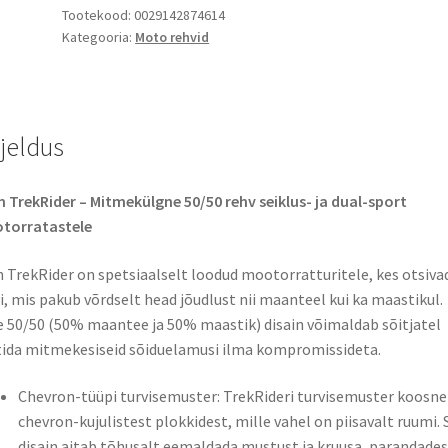
Tootekood:
0029142874614
Kategooria:
Moto rehvid
rjeldus
 TrekRider – Mitmekülgne 50/50 rehv seiklus- ja dual-sport
torratastele
 TrekRider on spetsiaalselt loodud mootorratturitele, kes otsiva
i, mis pakub võrdselt head jõudlust nii maanteel kui ka maastikul.
e 50/50 (50% maantee ja 50% maastik) disain võimaldab sõitjatel
ida mitmekesiseid sõiduelamusi ilma kompromissideta.
Chevron-tüüpi turvisemuster: TrekRideri turvisemuster koosn
chevron-kujulistest plokkidest, mille vahel on piisavalt ruumi. 
disain aitab tõhusalt eemaldada mustust ja kruusa, parandades