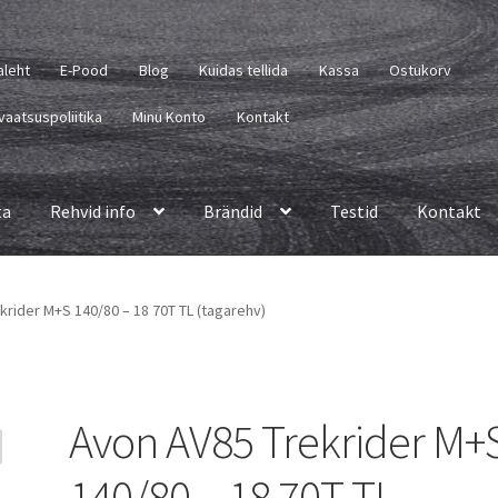
aleht
E-Pood
Blog
Kuidas tellida
Kassa
Ostukorv
vaatsuspoliitika
Minu Konto
Kontakt
ta
Rehvid info
Brändid
Testid
Kontakt
krider M+S 140/80 – 18 70T TL (tagarehv)
Avon AV85 Trekrider M+
140/80 – 18 70T TL