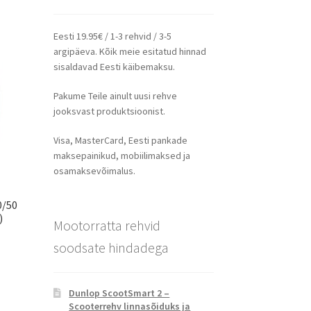
Eesti 19.95€ / 1-3 rehvid / 3-5
argipäeva. Kõik meie esitatud hinnad
sisaldavad Eesti käibemaksu.
Pakume Teile ainult uusi rehve
jooksvast produktsioonist.
Visa, MasterCard, Eesti pankade
maksepainikud, mobiilimaksed ja
osamaksevõimalus.
0/50
)
Mootorratta rehvid
soodsate hindadega
Dunlop ScootSmart 2 –
Scooterrehv linnasõiduks ja