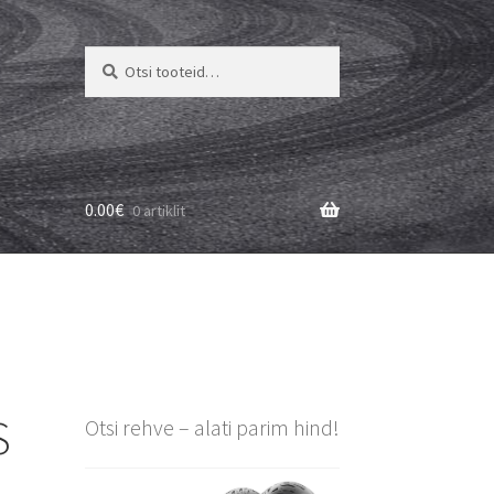
Otsi:
Otsi
0.00
€
0 artiklit
S
Otsi rehve – alati parim hind!