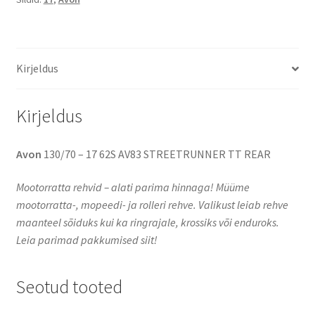
62S
TT
(tagarehv)
kogus
Kirjeldus
Kirjeldus
Avon
130/70 – 17 62S AV83 STREETRUNNER TT REAR
Mootorratta rehvid – alati parima hinnaga! Müüme
mootorratta-, mopeedi- ja rolleri rehve. Valikust leiab rehve
maanteel sõiduks kui ka ringrajale, krossiks või enduroks.
Leia parimad pakkumised siit!
Seotud tooted