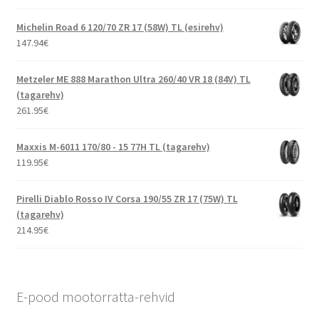
Michelin Road 6 120/70 ZR 17 (58W) TL (esirehv)
147.94
€
Metzeler ME 888 Marathon Ultra 260/40 VR 18 (84V) TL
(tagarehv)
261.95
€
Maxxis M-6011 170/80 - 15 77H TL (tagarehv)
119.95
€
Pirelli Diablo Rosso IV Corsa 190/55 ZR 17 (75W) TL
(tagarehv)
214.95
€
E-pood mootorratta-rehvid