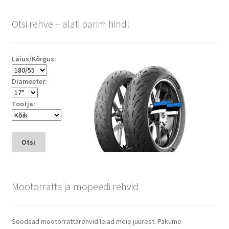
Otsi rehve – alati parim hind!
Laius/Kõrgus:
Diameeter:
Tootja:
Otsi
Mootorratta ja mopeedi rehvid
Soodsad mootorrattarehvid leiad meie juurest. Pakume