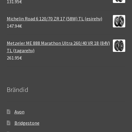
131.95
€
Michelin Road 6 120/70 ZR 17 (58W) TL (esirehv)
147.94
€
Metzeler ME 888 Marathon Ultra 260/40 VR 18 (84V)
TL (tagarehv)
261.95
€
Brändid
Avon
Bridgestone