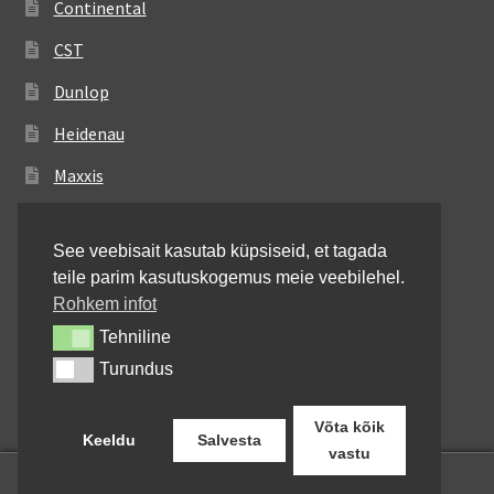
Continental
CST
Dunlop
Heidenau
Maxxis
Metzeler
See veebisait kasutab küpsiseid, et tagada
Michelin
teile parim kasutuskogemus meie veebilehel.
Mitas
Rohkem infot
Tehniline
Tehniline
Pirelli
Turundus
Turundus
Shinko
Võta kõik
Keeldu
Salvesta
vastu
0