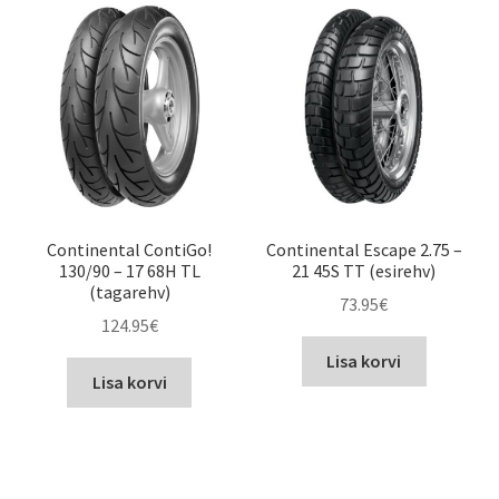
Continental ContiGo!
Continental Escape 2.75 –
130/90 – 17 68H TL
21 45S TT (esirehv)
(tagarehv)
73.95
€
124.95
€
Lisa korvi
Lisa korvi