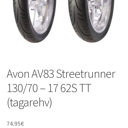
Avon AV83 Streetrunner
130/70 – 17 62S TT
(tagarehv)
74.95
€