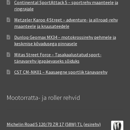
Continental SportAttack 5 – sportrehv maanteele ja
ringrajale
Metzeler Karoo 4 Street – adventure- ja allroad-rehv
maanteele ja kruusateedele
Dunlop Geomax MX34 – motokrossirehv pehmele ja
keskmise kõvadusega pinnasele
Mitas Street Force – Tasakaalustatud sport-
tänavarehv igapäevaseks sõiduks
CST CM-NK01 – Kaasaegne sportlik tänavarehv
Mootorratta- ja roller rehvid
Michelin Road 5 120/70 ZR 17 (58W) TL (esirehv)