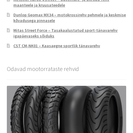
maanteele ja kruusateedele
Dunlop Geomax MX34 – motokrossirehv pehmele ja keskmise
kõvadusega pinnasele
Mitas Street Force – Tasakaalustatud sport-tänavarehv
igapäevaseks sõiduks
CST CM-NK01 – Kaasaegne sportlik tänavarehv
Odavad mootorrataste rehvid