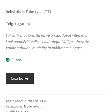
Rehvitüüp:
Tube type (TT)
Telg:
tagarehv
Lai valik mootorratta rehve on saadaval internetis
konkurentsivõimeliste hindadega. Valige erinevate
kaubamärkide, mudelite ja mõõtmete hulgast.
1 laos
Avon
Lisa korvi
AV83
Streetrunner
130/70
-
Tootekood:
0029142837336
Kategooria:
Moto rehvid
17
Sildid:
17
,
Avon