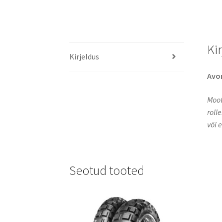
Ki
Kirjeldus
Avo
Moot
roll
või 
Seotud tooted