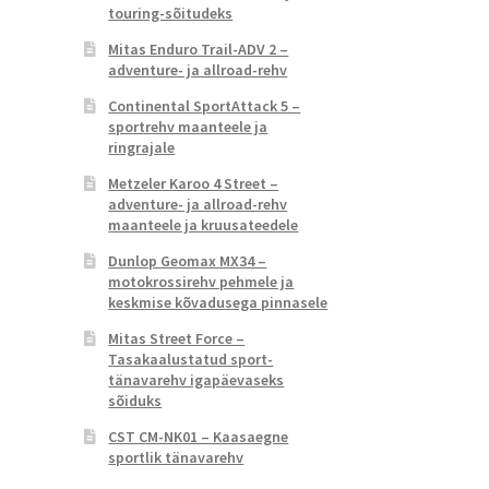
touring-sõitudeks
Mitas Enduro Trail-ADV 2 –
adventure- ja allroad-rehv
Continental SportAttack 5 –
sportrehv maanteele ja
ringrajale
Metzeler Karoo 4 Street –
adventure- ja allroad-rehv
maanteele ja kruusateedele
Dunlop Geomax MX34 –
motokrossirehv pehmele ja
keskmise kõvadusega pinnasele
Mitas Street Force –
Tasakaalustatud sport-
tänavarehv igapäevaseks
sõiduks
CST CM-NK01 – Kaasaegne
sportlik tänavarehv