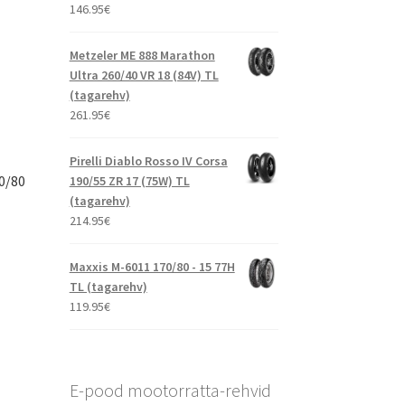
146.95
€
Metzeler ME 888 Marathon
Ultra 260/40 VR 18 (84V) TL
(tagarehv)
261.95
€
Pirelli Diablo Rosso IV Corsa
0/80
190/55 ZR 17 (75W) TL
(tagarehv)
214.95
€
Maxxis M-6011 170/80 - 15 77H
TL (tagarehv)
119.95
€
E-pood mootorratta-rehvid