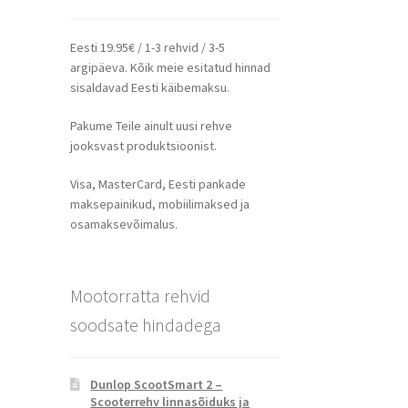
Eesti 19.95€ / 1-3 rehvid / 3-5
argipäeva. Kõik meie esitatud hinnad
sisaldavad Eesti käibemaksu.
Pakume Teile ainult uusi rehve
jooksvast produktsioonist.
Visa, MasterCard, Eesti pankade
maksepainikud, mobiilimaksed ja
osamaksevõimalus.
Mootorratta rehvid
soodsate hindadega
Dunlop ScootSmart 2 –
Scooterrehv linnasõiduks ja