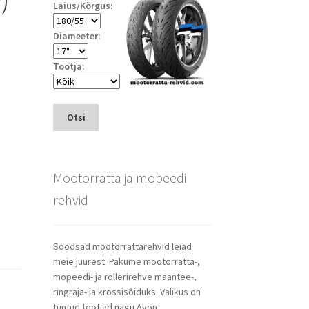
Laius/Kõrgus:
Diameeter:
Tootja:
Otsi
Mootorratta ja mopeedi
rehvid
Soodsad mootorrattarehvid leiad
meie juurest. Pakume mootorratta-,
mopeedi- ja rollerirehve maantee-,
ringraja- ja krossisõiduks. Valikus on
tuntud tootjad nagu Avon,