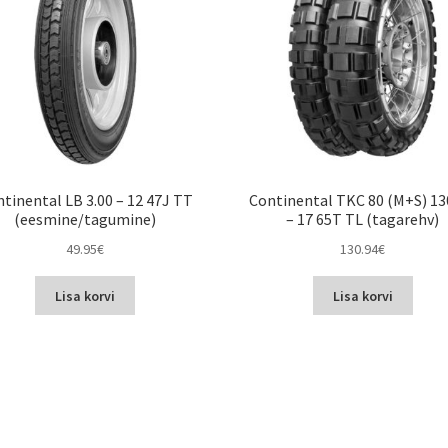
tinental LB 3.00 – 12 47J TT
Continental TKC 80 (M+S) 13
(eesmine/tagumine)
– 17 65T TL (tagarehv)
49.95
€
130.94
€
Lisa korvi
Lisa korvi