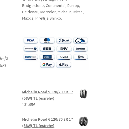
Bridgestone, Continental, Dunlop,
Heidenau, Metzeler, Michelin, Mitas,
Maxxis, Pirelli ja Shinko.
i- ja
siks
Michelin Road 5 120/70 ZR 17
(58W) TL (esirehv)
131.95
€
Michelin Road 6 120/70 ZR 17
(58W) TL (esirehv)