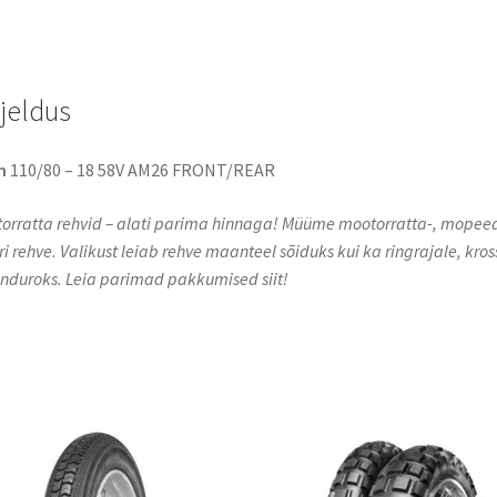
rjeldus
n
110/80 – 18 58V AM26 FRONT/REAR
orratta rehvid – alati parima hinnaga! Müüme mootorratta-, mopeed
eri rehve. Valikust leiab rehve maanteel sõiduks kui ka ringrajale, kros
enduroks. Leia parimad pakkumised siit!