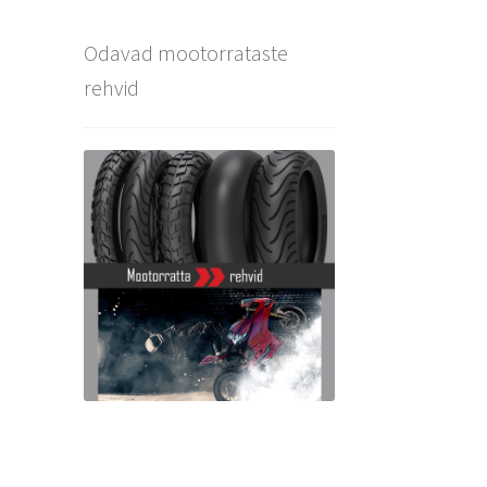
Odavad mootorrataste
rehvid