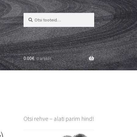
Otsi:
Otsi
0.00
€
0 artiklit
Otsi rehve – alati parim hind!
)