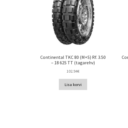
Continental TKC 80 (M+S) Rf. 3.50
Con
– 18 62S TT (tagarehv)
102.94
€
Lisa korvi