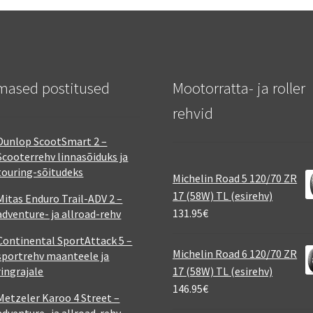
mased postitused
Mootorratta- ja roller
rehvid
Dunlop ScootSmart 2 –
Scooterrehv linnasõiduks ja
touring-sõitudeks
Michelin Road 5 120/70 ZR
17 (58W) TL (esirehv)
Mitas Enduro Trail-ADV 2 –
131.95
€
adventure- ja allroad-rehv
Continental SportAttack 5 –
Michelin Road 6 120/70 ZR
sportrehv maanteele ja
ringrajale
17 (58W) TL (esirehv)
146.95
€
Metzeler Karoo 4 Street –
adventure- ja allroad-rehv