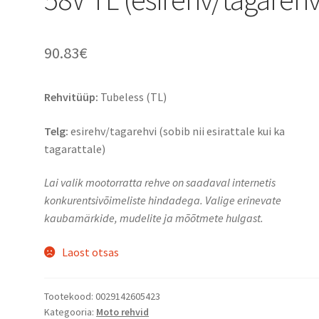
90.83
€
Rehvitüüp:
Tubeless (TL)
Telg:
esirehv/tagarehvi (sobib nii esirattale kui ka
tagarattale)
Lai valik mootorratta rehve on saadaval internetis
konkurentsivõimeliste hindadega. Valige erinevate
kaubamärkide, mudelite ja mõõtmete hulgast.
Laost otsas
Tootekood:
0029142605423
Kategooria:
Moto rehvid