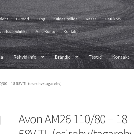
aleht
E-Pood
Blog
Kuidas tellida
Kassa
Ostukorv
vaatsuspoliitika
Minu Konto
Kontakt
ta
Rehvid info
Brändid
Testid
Kontakt
/80 – 18 58V TL (esirehv/tagarehv)
Avon AM26 110/80 – 18
58V TL (esirehv/tagarehv