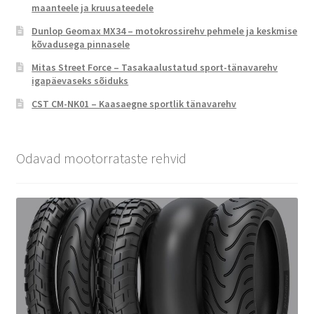
maanteele ja kruusateedele
Dunlop Geomax MX34 – motokrossirehv pehmele ja keskmise
kõvadusega pinnasele
Mitas Street Force – Tasakaalustatud sport-tänavarehv
igapäevaseks sõiduks
CST CM-NK01 – Kaasaegne sportlik tänavarehv
Odavad mootorrataste rehvid