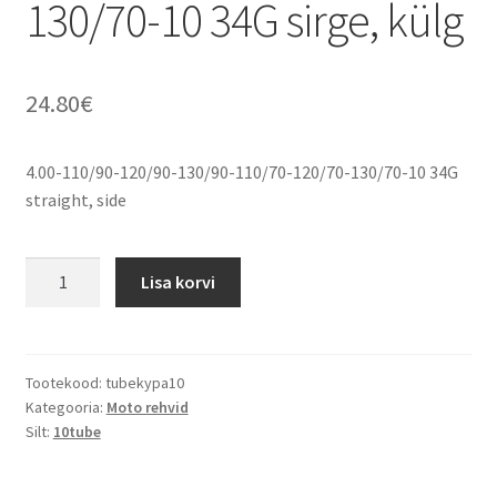
130/70-10 34G sirge, külg
24.80
€
4.00-110/90-120/90-130/90-110/70-120/70-130/70-10 34G
straight, side
4.00-
Lisa korvi
110/90-
120/90-
130/90-
110/70-
Tootekood:
tubekypa10
Kategooria:
Moto rehvid
120/70-
Silt:
10tube
130/70-
10
34G