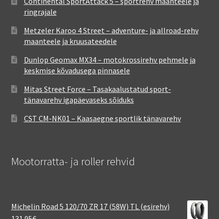
Continental SportAttack 5 – sportrehv maanteele ja
ringrajale
Metzeler Karoo 4 Street – adventure- ja allroad-rehv
maanteele ja kruusateedele
Dunlop Geomax MX34 – motokrossirehv pehmele ja
keskmise kõvadusega pinnasele
Mitas Street Force – Tasakaalustatud sport-
tänavarehv igapäevaseks sõiduks
CST CM-NK01 – Kaasaegne sportlik tänavarehv
Mootorratta- ja roller rehvid
Michelin Road 5 120/70 ZR 17 (58W) TL (esirehv)
131.95
€