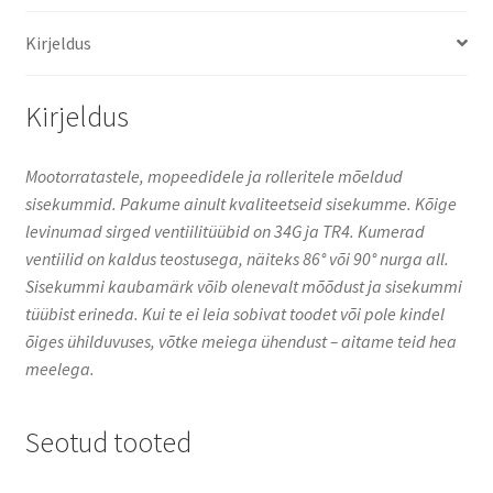
sirge,
Kirjeldus
külg
kogus
Kirjeldus
Mootorratastele, mopeedidele ja rolleritele mõeldud
sisekummid. Pakume ainult kvaliteetseid sisekumme. Kõige
levinumad sirged ventiilitüübid on 34G ja TR4. Kumerad
ventiilid on kaldus teostusega, näiteks 86° või 90° nurga all.
Sisekummi kaubamärk võib olenevalt mõõdust ja sisekummi
tüübist erineda. Kui te ei leia sobivat toodet või pole kindel
õiges ühilduvuses, võtke meiega ühendust – aitame teid hea
meelega.
Seotud tooted