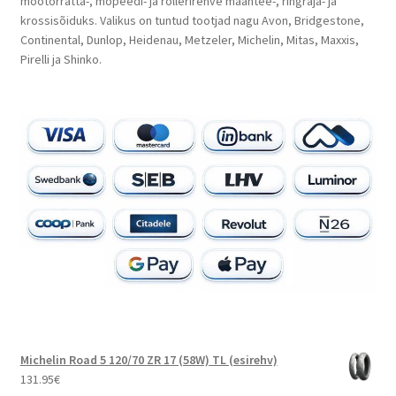
mootorratta-, mopeedi- ja rollerirehve maantee-, ringraja- ja
krossisõiduks. Valikus on tuntud tootjad nagu Avon, Bridgestone,
Continental, Dunlop, Heidenau, Metzeler, Michelin, Mitas, Maxxis,
Pirelli ja Shinko.
Michelin Road 5 120/70 ZR 17 (58W) TL (esirehv)
131.95
€