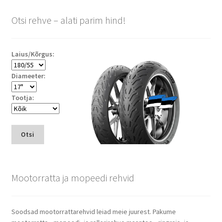
Otsi rehve – alati parim hind!
Laius/Kõrgus:
Diameeter:
Tootja:
Otsi
Mootorratta ja mopeedi rehvid
Soodsad mootorrattarehvid leiad meie juurest. Pakume