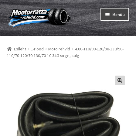
Liigu
Liigu
Menüü
navigeerimisele
sisu
juurde
Ava
Rehvid
alamm
Esileht
E-Pood
Moto rehvid
4.00-110/90-120/90-130/90-
Ava
Sisekumm
110/70-120/70-130/70-10 34G sirge, külg
alamm
Kuidas osta
Ava
Rehvid info
alamm
Ava
Brändid
alamm
Testid
Kontakt