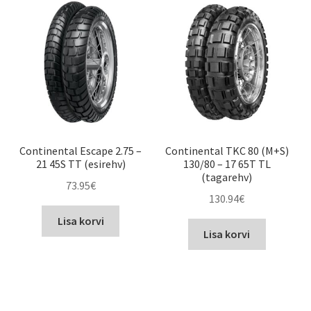
Continental Escape 2.75 –
Continental TKC 80 (M+S)
21 45S TT (esirehv)
130/80 – 17 65T TL
(tagarehv)
73.95
€
130.94
€
Lisa korvi
Lisa korvi