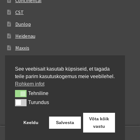
Continental
CST
Dunlop
Heidenau
Maxxis
Metzeler
See veebisait kasutab küpsiseid, et tagada
Michelin
teile parim kasutuskogemus meie veebilehel.
Mitas
Rohkem infot
Tehniline
Tehniline
Pirelli
Turundus
Turundus
Shinko
Võta kõik
Keeldu
Salvesta
vastu
0