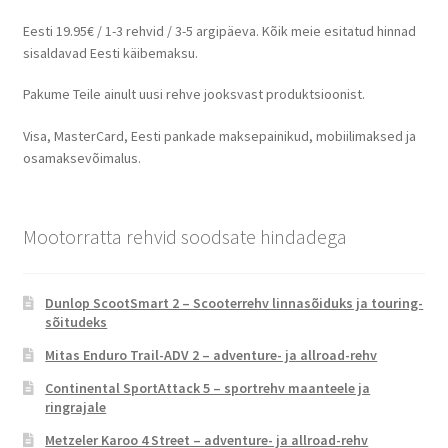
Eesti 19.95€ / 1-3 rehvid / 3-5 argipäeva. Kõik meie esitatud hinnad
sisaldavad Eesti käibemaksu.
Pakume Teile ainult uusi rehve jooksvast produktsioonist.
Visa, MasterCard, Eesti pankade maksepainikud, mobiilimaksed ja
osamaksevõimalus.
Mootorratta rehvid soodsate hindadega
Dunlop ScootSmart 2 – Scooterrehv linnasõiduks ja touring-
sõitudeks
Mitas Enduro Trail-ADV 2 – adventure- ja allroad-rehv
Continental SportAttack 5 – sportrehv maanteele ja
ringrajale
Metzeler Karoo 4 Street – adventure- ja allroad-rehv