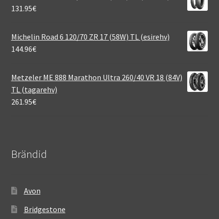
131.95
€
Michelin Road 6 120/70 ZR 17 (58W) TL (esirehv)
144.96
€
Metzeler ME 888 Marathon Ultra 260/40 VR 18 (84V)
TL (tagarehv)
261.95
€
Brändid
Avon
Bridgestone