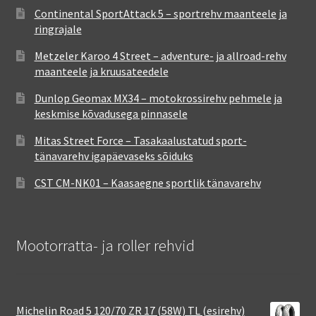
Continental SportAttack 5 – sportrehv maanteele ja
ringrajale
Metzeler Karoo 4 Street – adventure- ja allroad-rehv
maanteele ja kruusateedele
Dunlop Geomax MX34 – motokrossirehv pehmele ja
keskmise kõvadusega pinnasele
Mitas Street Force – Tasakaalustatud sport-
tänavarehv igapäevaseks sõiduks
CST CM-NK01 – Kaasaegne sportlik tänavarehv
Mootorratta- ja roller rehvid
Michelin Road 5 120/70 ZR 17 (58W) TL (esirehv)