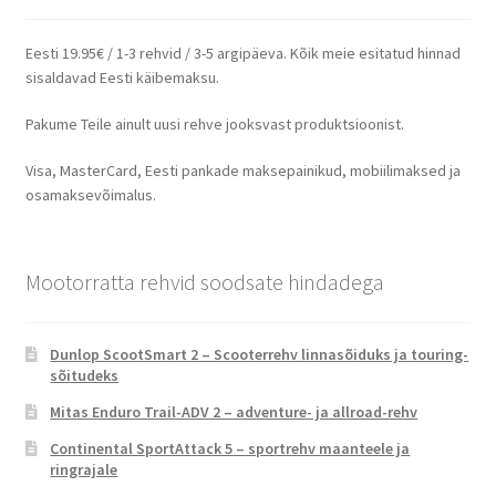
Eesti 19.95€ / 1-3 rehvid / 3-5 argipäeva. Kõik meie esitatud hinnad
sisaldavad Eesti käibemaksu.
Pakume Teile ainult uusi rehve jooksvast produktsioonist.
Visa, MasterCard, Eesti pankade maksepainikud, mobiilimaksed ja
osamaksevõimalus.
Mootorratta rehvid soodsate hindadega
Dunlop ScootSmart 2 – Scooterrehv linnasõiduks ja touring-
sõitudeks
Mitas Enduro Trail-ADV 2 – adventure- ja allroad-rehv
Continental SportAttack 5 – sportrehv maanteele ja
ringrajale