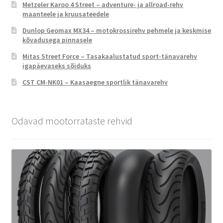
Metzeler Karoo 4 Street – adventure- ja allroad-rehv
maanteele ja kruusateedele
Dunlop Geomax MX34 – motokrossirehv pehmele ja keskmise
kõvadusega pinnasele
Mitas Street Force – Tasakaalustatud sport-tänavarehv
igapäevaseks sõiduks
CST CM-NK01 – Kaasaegne sportlik tänavarehv
Odavad mootorrataste rehvid