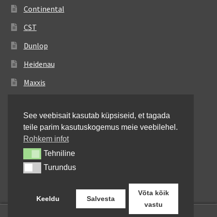
Continental
CST
Dunlop
Heidenau
Maxxis
Metzeler
See veebisait kasutab küpsiseid, et tagada
Michelin
teile parim kasutuskogemus meie veebilehel.
Mitas
Rohkem infot
Tehniline
Tehniline
Pirelli
Turundus
Turundus
Shinko
Võta kõik
Keeldu
Salvesta
vastu
0