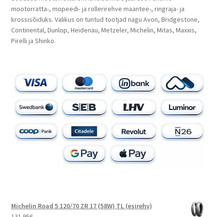
mootorratta-, mopeedi- ja rollerirehve maantee-, ringraja- ja
krossisõiduks. Valikus on tuntud tootjad nagu Avon, Bridgestone,
Continental, Dunlop, Heidenau, Metzeler, Michelin, Mitas, Maxxis,
Pirelli ja Shinko.
Michelin Road 5 120/70 ZR 17 (58W) TL (esirehv)
131.95
€