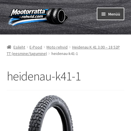
Liigu
Liigu
Menüü
navigeerimisele
sisu
juurde
Ava
Rehvid
alamm
Esileht
E-Pood
Moto rehvid
Heidenau K 41 3.00 – 18 52P
Ava
Sisekumm
TT (eesmine/tagumine)
heidenau-k41-1
alamm
Kuidas osta
heidenau-k41-1
Ava
Rehvid info
alamm
Ava
Brändid
alamm
Testid
Kontakt