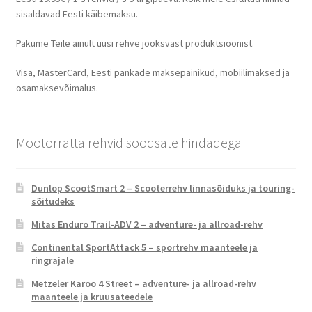
sisaldavad Eesti käibemaksu.
Pakume Teile ainult uusi rehve jooksvast produktsioonist.
Visa, MasterCard, Eesti pankade maksepainikud, mobiilimaksed ja
osamaksevõimalus.
Mootorratta rehvid soodsate hindadega
Dunlop ScootSmart 2 – Scooterrehv linnasõiduks ja touring-
sõitudeks
Mitas Enduro Trail-ADV 2 – adventure- ja allroad-rehv
Continental SportAttack 5 – sportrehv maanteele ja
ringrajale
Metzeler Karoo 4 Street – adventure- ja allroad-rehv
maanteele ja kruusateedele