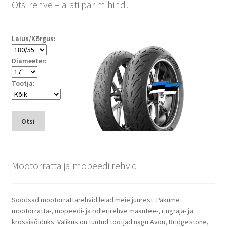
Otsi rehve – alati parim hind!
Laius/Kõrgus:
Diameeter:
Tootja:
Otsi
Mootorratta ja mopeedi rehvid
Soodsad mootorrattarehvid leiad meie juurest. Pakume
mootorratta-, mopeedi- ja rollerirehve maantee-, ringraja- ja
krossisõiduks. Valikus on tuntud tootjad nagu Avon, Bridgestone,