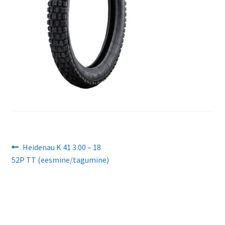
Navigeerimine
Eelmine
Heidenau K 41 3.00 – 18
postitus:
52P TT (eesmine/tagumine)