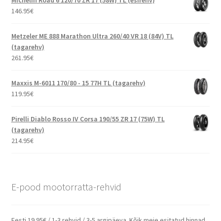
146.95
€
Metzeler ME 888 Marathon Ultra 260/40 VR 18 (84V) TL
(tagarehv)
261.95
€
Maxxis M-6011 170/80 - 15 77H TL (tagarehv)
119.95
€
Pirelli Diablo Rosso IV Corsa 190/55 ZR 17 (75W) TL
(tagarehv)
214.95
€
E-pood mootorratta-rehvid
Eesti 19.95€ / 1-3 rehvid / 3-5 argipäeva. Kõik meie esitatud hinnad