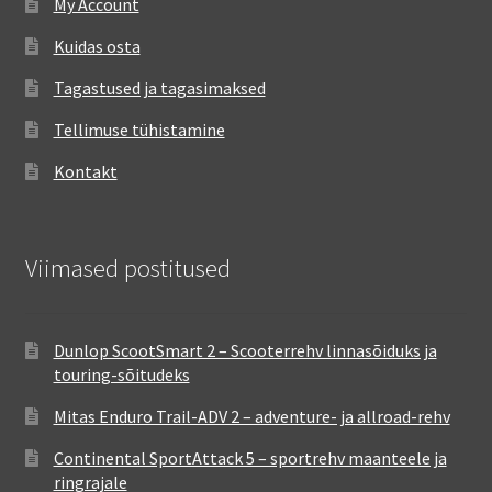
My Account
Kuidas osta
Tagastused ja tagasimaksed
Tellimuse tühistamine
Kontakt
Viimased postitused
Dunlop ScootSmart 2 – Scooterrehv linnasõiduks ja
touring-sõitudeks
Mitas Enduro Trail-ADV 2 – adventure- ja allroad-rehv
Continental SportAttack 5 – sportrehv maanteele ja
ringrajale