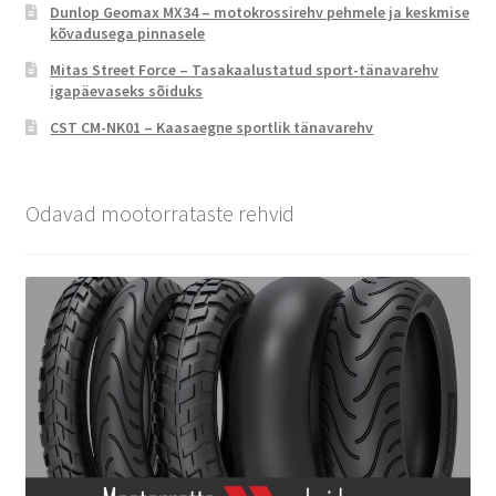
Dunlop Geomax MX34 – motokrossirehv pehmele ja keskmise
kõvadusega pinnasele
Mitas Street Force – Tasakaalustatud sport-tänavarehv
igapäevaseks sõiduks
CST CM-NK01 – Kaasaegne sportlik tänavarehv
Odavad mootorrataste rehvid