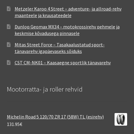
Metzeler Karoo 4 Street – adventure- ja allroad-rehv
maanteele ja kruusateedele
Dunlop Geomax MX34 – motokrossirehv pehmele ja
keskmise kõvadusega pinnasele
Mitas Street Force – Tasakaalustatud sport-
tänavarehv igapäevaseks sõiduks
CST CM-NK01 – Kaasaegne sportlik tänavarehv
Mootorratta- ja roller rehvid
Michelin Road 5 120/70 ZR 17 (58W) TL (esirehv)
131.95
€