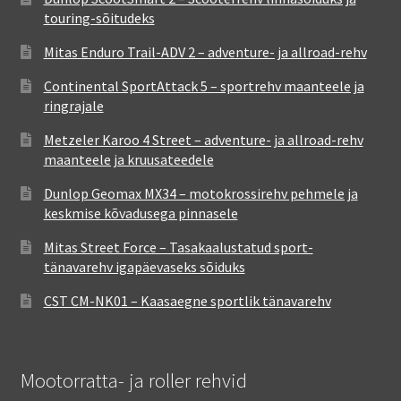
touring-sõitudeks
Mitas Enduro Trail-ADV 2 – adventure- ja allroad-rehv
Continental SportAttack 5 – sportrehv maanteele ja
ringrajale
Metzeler Karoo 4 Street – adventure- ja allroad-rehv
maanteele ja kruusateedele
Dunlop Geomax MX34 – motokrossirehv pehmele ja
keskmise kõvadusega pinnasele
Mitas Street Force – Tasakaalustatud sport-
tänavarehv igapäevaseks sõiduks
CST CM-NK01 – Kaasaegne sportlik tänavarehv
Mootorratta- ja roller rehvid