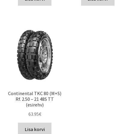
Continental TKC 80 (M+S)
Rf. 2.50 – 21 48S TT
(esirehv)
63.95
€
Lisa korvi