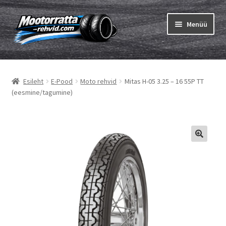
Liigu
Liigu
Menüü
navigeerimisele
sisu
juurde
Ava
Rehvid
alamm
Esileht
E-Pood
Moto rehvid
Mitas H-05 3.25 – 16 55P TT
Ava
Sisekumm
(eesmine/tagumine)
alamm
Kuidas osta
Ava
Rehvid info
alamm
Ava
Brändid
alamm
Testid
Kontakt