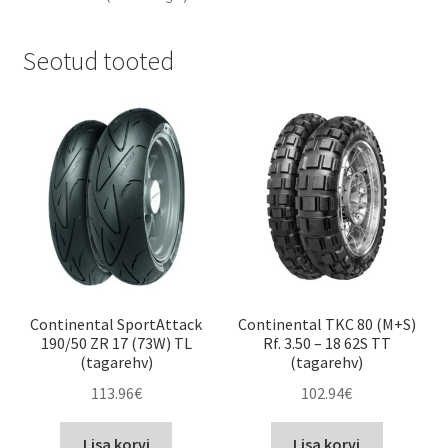
Seotud tooted
Continental SportAttack
Continental TKC 80 (M+S)
190/50 ZR 17 (73W) TL
Rf. 3.50 – 18 62S TT
(tagarehv)
(tagarehv)
113.96
€
102.94
€
Lisa korvi
Lisa korvi