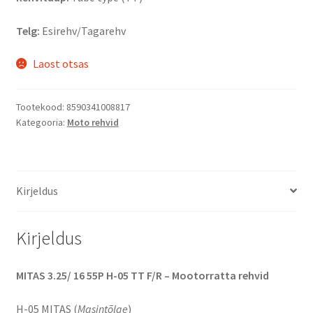
Telg:
Esirehv/Tagarehv
Laost otsas
Tootekood:
8590341008817
Kategooria:
Moto rehvid
Kirjeldus
Kirjeldus
MITAS 3.25/ 16 55P H-05 TT F/R – Mootorratta rehvid
H-05 MITAS (
Masintõlge
)