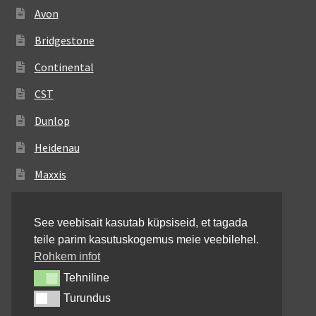
Avon
Bridgestone
Continental
CST
Dunlop
Heidenau
Maxxis
Metzeler
See veebisait kasutab küpsiseid, et tagada
Michelin
teile parim kasutuskogemus meie veebilehel.
Mitas
Rohkem infot
Tehniline
Tehniline
Pirelli
Turundus
Turundus
Shinko