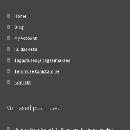
Home
Blog
My Account
Kuidas osta
Tagastused ja tagasimaksed
Tellimuse tühistamine
Kontakt
Viimased postitused
Dunlop ScootSmart 2 – Scooterrehv linnasõiduks ja