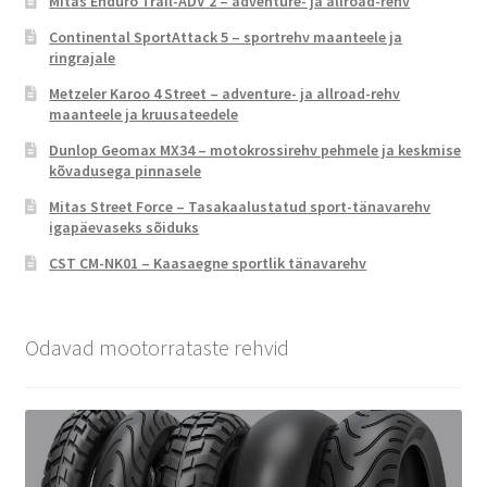
Mitas Enduro Trail-ADV 2 – adventure- ja allroad-rehv
Continental SportAttack 5 – sportrehv maanteele ja
ringrajale
Metzeler Karoo 4 Street – adventure- ja allroad-rehv
maanteele ja kruusateedele
Dunlop Geomax MX34 – motokrossirehv pehmele ja keskmise
kõvadusega pinnasele
Mitas Street Force – Tasakaalustatud sport-tänavarehv
igapäevaseks sõiduks
CST CM-NK01 – Kaasaegne sportlik tänavarehv
Odavad mootorrataste rehvid