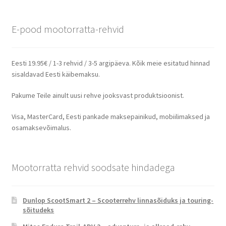
E-pood mootorratta-rehvid
Eesti 19.95€ / 1-3 rehvid / 3-5 argipäeva. Kõik meie esitatud hinnad
sisaldavad Eesti käibemaksu.
Pakume Teile ainult uusi rehve jooksvast produktsioonist.
Visa, MasterCard, Eesti pankade maksepainikud, mobiilimaksed ja
osamaksevõimalus.
Mootorratta rehvid soodsate hindadega
Dunlop ScootSmart 2 – Scooterrehv linnasõiduks ja touring-
sõitudeks