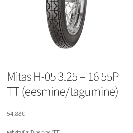
Mitas H-05 3.25 – 16 55P
TT (eesmine/tagumine)
54.88
€
Rehvitüüp:
Tube type (TT)