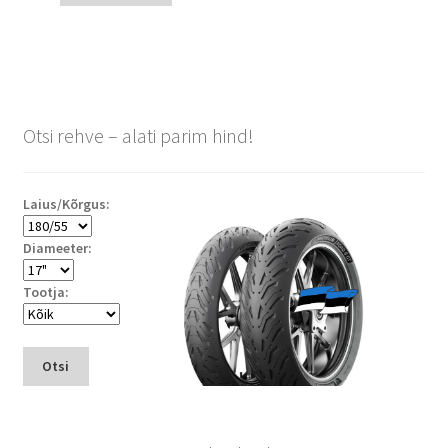
Otsi rehve – alati parim hind!
Laius/Kõrgus:
Diameeter:
Tootja:
Otsi