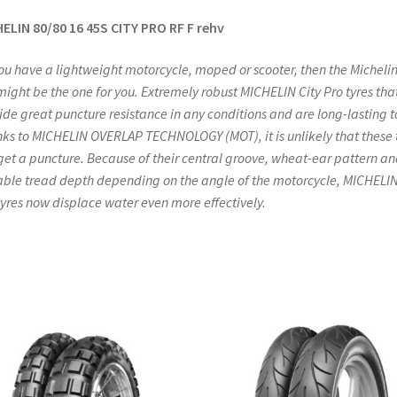
ELIN 80/80 16 45S CITY PRO RF F rehv
ou have a lightweight motorcycle, moped or scooter, then the Michelin
might be the one for you. Extremely robust MICHELIN City Pro tyres tha
ide great puncture resistance in any conditions and are long-lasting t
ks to MICHELIN OVERLAP TECHNOLOGY (MOT), it is unlikely that these 
 get a puncture. Because of their central groove, wheat-ear pattern a
able tread depth depending on the angle of the motorcycle, MICHELIN
tyres now displace water even more effectively.