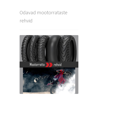
Odavad mootorrataste
rehvid