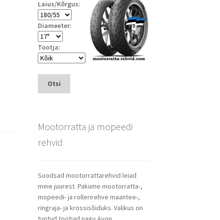
Laius/Kõrgus:
Diameeter:
Tootja:
Otsi
Mootorratta ja mopeedi
rehvid
Soodsad mootorrattarehvid leiad
meie juurest. Pakume mootorratta-,
mopeedi- ja rollerirehve maantee-,
ringraja- ja krossisõiduks. Valikus on
tuntud tootjad nagu Avon,