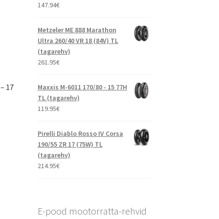
147.94
€
Metzeler ME 888 Marathon
Ultra 260/40 VR 18 (84V) TL
(tagarehv)
261.95
€
– 17
Maxxis M-6011 170/80 - 15 77H
TL (tagarehv)
119.95
€
Pirelli Diablo Rosso IV Corsa
190/55 ZR 17 (75W) TL
(tagarehv)
214.95
€
E-pood mootorratta-rehvid