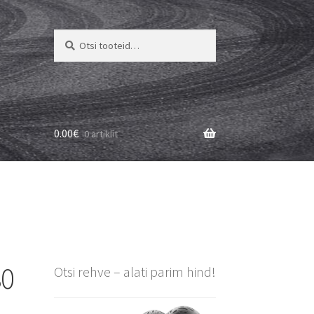
Otsi:
Otsi
0.00
€
0 artiklit
80
Otsi rehve – alati parim hind!