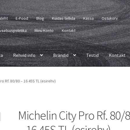
aleht
E-Pood
Blog
Kuidas tellida
Kassa
Ostukorv
vaatsuspoliitika
Minu Konto
Kontakt
ta
Rehvid info
Brändid
Testid
Kontakt
Pro Rf. 80/80 – 16 45S TL (esirehv)
Michelin City Pro Rf. 80/
– 16 45S TL (esirehv)