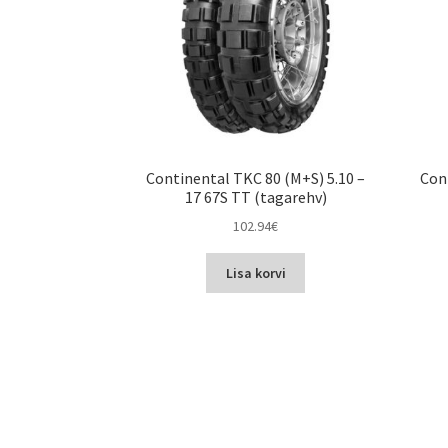
Continental TKC 80 (M+S) 5.10 –
Con
17 67S TT (tagarehv)
102.94
€
Lisa korvi