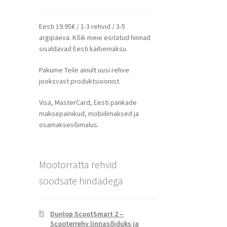
Eesti 19.95€ / 1-3 rehvid / 3-5
argipäeva. Kõik meie esitatud hinnad
sisaldavad Eesti käibemaksu.
Pakume Teile ainult uusi rehve
jooksvast produktsioonist.
Visa, MasterCard, Eesti pankade
maksepainikud, mobiilimaksed ja
osamaksevõimalus.
Mootorratta rehvid
soodsate hindadega
Dunlop ScootSmart 2 –
Scooterrehv linnasõiduks ja