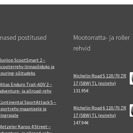
mased postitused
Mootorratta- ja roller
rehvid
Dunlop ScootSmart 2 –
Scooterrehv linnasõiduks ja
touring-sõitudeks
Michelin Road 5 120/70 ZR
17 (58W) TL (esirehv)
Mitas Enduro Trail-ADV 2 –
131.95
€
adventure- ja allroad-rehv
Continental SportAttack 5 –
Michelin Road 6 120/70 ZR
sportrehv maanteele ja
ringrajale
17 (58W) TL (esirehv)
147.94
€
Metzeler Karoo 4 Street –
adventure- ja allroad-rehv