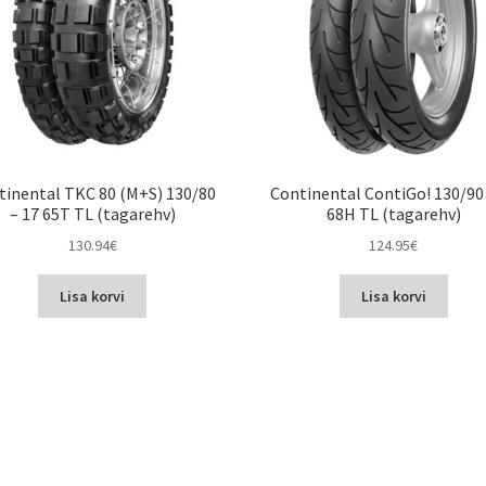
tinental TKC 80 (M+S) 130/80
Continental ContiGo! 130/90 
– 17 65T TL (tagarehv)
68H TL (tagarehv)
130.94
€
124.95
€
Lisa korvi
Lisa korvi