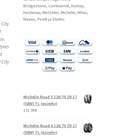
Bridgestone, Continental, Dunlop,
Heidenau, Metzeler, Michelin, Mitas,
Maxxis, Pirelli ja Shinko.
 City
t
oo.
tyres
nd
 City
Michelin Road 5 120/70 ZR 17
(58W) TL (esirehv)
131.95
€
Michelin Road 6 120/70 ZR 17
(58W) TL (esirehv)