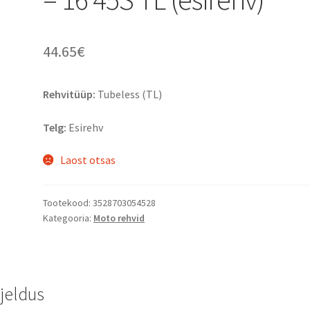
44.65
€
Rehvitüüp:
Tubeless (TL)
Telg:
Esirehv
Laost otsas
Tootekood:
3528703054528
Kategooria:
Moto rehvid
rjeldus