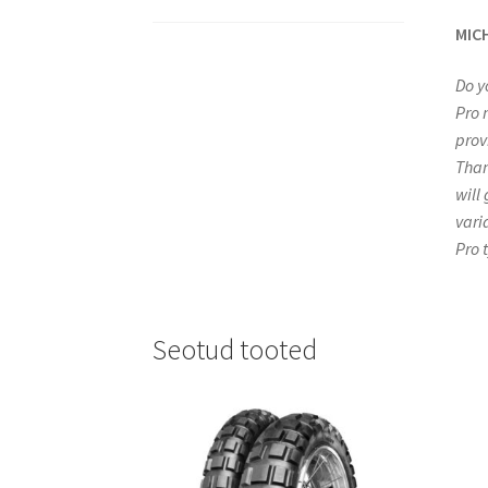
MICH
Do y
Pro 
prov
Than
will
vari
Pro 
Seotud tooted