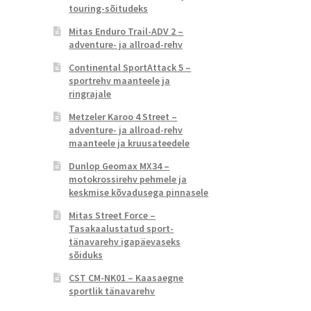
touring-sõitudeks
Mitas Enduro Trail-ADV 2 –
adventure- ja allroad-rehv
Continental SportAttack 5 –
sportrehv maanteele ja
ringrajale
Metzeler Karoo 4 Street –
adventure- ja allroad-rehv
maanteele ja kruusateedele
Dunlop Geomax MX34 –
motokrossirehv pehmele ja
keskmise kõvadusega pinnasele
Mitas Street Force –
Tasakaalustatud sport-
tänavarehv igapäevaseks
sõiduks
CST CM-NK01 – Kaasaegne
sportlik tänavarehv