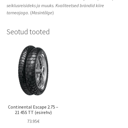
seiklusreisideks ja muuks. Kvaliteetsed brändid kiire
tarneajaga.
(
Masintõlge
)
Seotud tooted
Continental Escape 2.75 –
21 45S TT (esirehv)
73.95
€