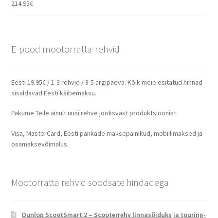
214.95
€
E-pood mootorratta-rehvid
Eesti 19.95€ / 1-3 rehvid / 3-5 argipäeva. Kõik meie esitatud hinnad
sisaldavad Eesti käibemaksu.
Pakume Teile ainult uusi rehve jooksvast produktsioonist.
Visa, MasterCard, Eesti pankade maksepainikud, mobiilimaksed ja
osamaksevõimalus.
Mootorratta rehvid soodsate hindadega
Dunlop ScootSmart 2 – Scooterrehv linnasõiduks ja touring-