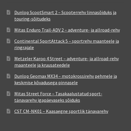
Dunlop ScootSmart 2 – Scooterrehv linnasõiduks ja
touring-sõitudeks
Mitas Enduro Trail-ADV 2 – adventure- ja allroad-rehv
Continental SportAttack 5 – sportrehv maanteele ja
ringrajale
Metzeler Karoo 4 Street – adventure- ja allroad-rehv
maanteele ja kruusateedele
Dunlop Geomax MX34 – motokrossirehv pehmele ja
keskmise kõvadusega pinnasele
Mitas Street Force – Tasakaalustatud sport-
tänavarehv igapäevaseks sõiduks
CST CM-NK01 – Kaasaegne sportlik tänavarehv