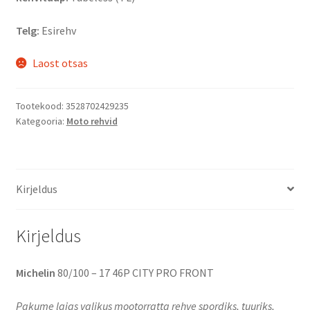
Telg:
Esirehv
Laost otsas
Tootekood:
3528702429235
Kategooria:
Moto rehvid
Kirjeldus
Kirjeldus
Michelin
80/100 – 17 46P CITY PRO FRONT
Pakume laias valikus mootorratta rehve spordiks, tuuriks,