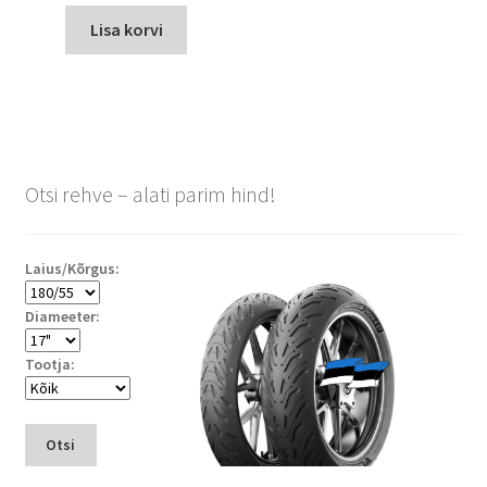
Lisa korvi
Otsi rehve – alati parim hind!
Laius/Kõrgus:
Diameeter:
Tootja:
Otsi