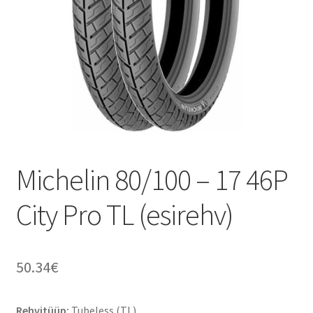
Michelin 80/100 – 17 46P
City Pro TL (esirehv)
50.34
€
Rehvitüüp:
Tubeless (TL)