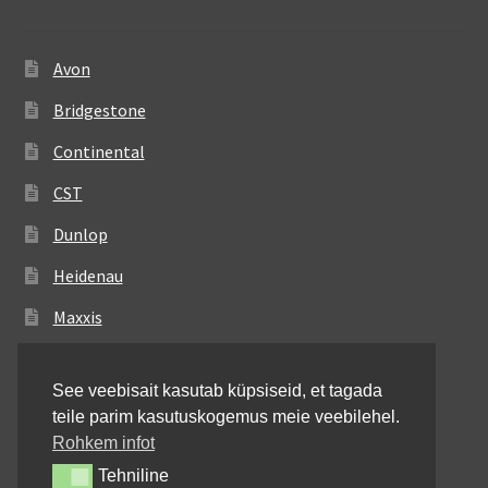
Avon
Bridgestone
Continental
CST
Dunlop
Heidenau
Maxxis
Metzeler
See veebisait kasutab küpsiseid, et tagada
Michelin
teile parim kasutuskogemus meie veebilehel.
Mitas
Rohkem infot
Tehniline
Tehniline
Pirelli