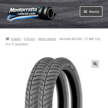
Liigu
Liigu
Menüü
navigeerimisele
sisu
juurde
Ava
Rehvid
alamm
Esileht
E-Pood
Moto rehvid
Michelin 80/100 – 17 46P City
Ava
Sisekumm
Pro TL (esirehv)
alamm
Kuidas osta
Ava
Rehvid info
alamm
Ava
Brändid
alamm
Testid
Kontakt