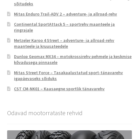
sõitudeks
Mitas Enduro Trail-ADV 2 – adventure- ja allroad-rehv
Continental SportAttack 5 – sportrehv maanteele ja
ringrajale
Metzeler Karoo 4 Street – adventure- ja allroad-rehv
maanteele ja kruusateedele
Dunlop Geomax MX34 – motokrossirehv pehmele ja keskmise
kõvadusega pinnasele
Mitas Street Force – Tasakaalustatud sport-tänavarehv
igapäevaseks sõiduks
CST CM-NK01 – Kaasaegne sportlik tänavarehv
Odavad mootorrataste rehvid