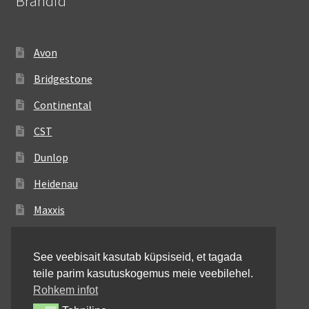
Brändid
Avon
Bridgestone
Continental
CST
Dunlop
Heidenau
Maxxis
Metzeler
See veebisait kasutab küpsiseid, et tagada
Michelin
teile parim kasutuskogemus meie veebilehel.
Mitas
Rohkem infot