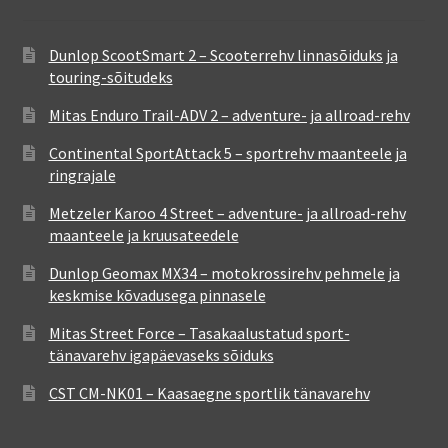
Dunlop ScootSmart 2 – Scooterrehv linnasõiduks ja
touring-sõitudeks
Mitas Enduro Trail-ADV 2 – adventure- ja allroad-rehv
Continental SportAttack 5 – sportrehv maanteele ja
ringrajale
Metzeler Karoo 4 Street – adventure- ja allroad-rehv
maanteele ja kruusateedele
Dunlop Geomax MX34 – motokrossirehv pehmele ja
keskmise kõvadusega pinnasele
Mitas Street Force – Tasakaalustatud sport-
tänavarehv igapäevaseks sõiduks
CST CM-NK01 – Kaasaegne sportlik tänavarehv