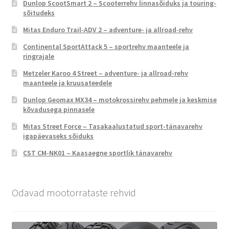
Dunlop ScootSmart 2 – Scooterrehv linnasõiduks ja touring-
sõitudeks
Mitas Enduro Trail-ADV 2 – adventure- ja allroad-rehv
Continental SportAttack 5 – sportrehv maanteele ja
ringrajale
Metzeler Karoo 4 Street – adventure- ja allroad-rehv
maanteele ja kruusateedele
Dunlop Geomax MX34 – motokrossirehv pehmele ja keskmise
kõvadusega pinnasele
Mitas Street Force – Tasakaalustatud sport-tänavarehv
igapäevaseks sõiduks
CST CM-NK01 – Kaasaegne sportlik tänavarehv
Odavad mootorrataste rehvid