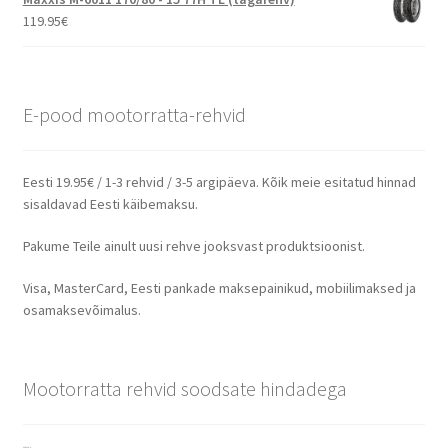
119.95
€
E-pood mootorratta-rehvid
Eesti 19.95€ / 1-3 rehvid / 3-5 argipäeva. Kõik meie esitatud hinnad
sisaldavad Eesti käibemaksu.
Pakume Teile ainult uusi rehve jooksvast produktsioonist.
Visa, MasterCard, Eesti pankade maksepainikud, mobiilimaksed ja
osamaksevõimalus.
Mootorratta rehvid soodsate hindadega