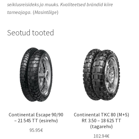
seiklusreisideks ja muuks. Kvaliteetsed brändid kiire
tarneajaga.
(
Masintõlge
)
Seotud tooted
Continental Escape 90/90
Continental TKC 80 (M+S)
– 21 54S TT (esirehv)
Rf. 3.50 – 18 62S TT
(tagarehv)
95.95
€
102.94
€