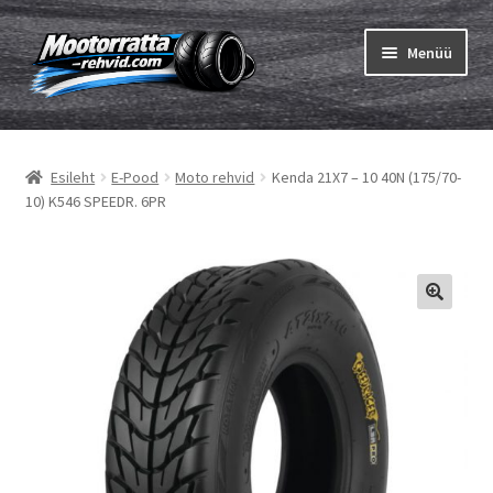
Liigu
Liigu
Menüü
navigeerimisele
sisu
juurde
Ava
Rehvid
alamm
Esileht
E-Pood
Moto rehvid
Kenda 21X7 – 10 40N (175/70-
Ava
Sisekumm
10) K546 SPEEDR. 6PR
alamm
Kuidas osta
Ava
Rehvid info
alamm
Ava
Brändid
alamm
Testid
Kontakt