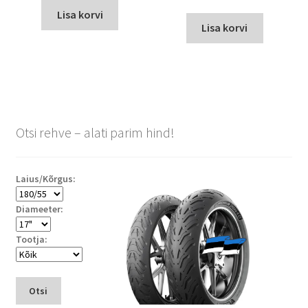
Lisa korvi
Lisa korvi
Otsi rehve – alati parim hind!
Laius/Kõrgus:
Diameeter:
Tootja:
Otsi