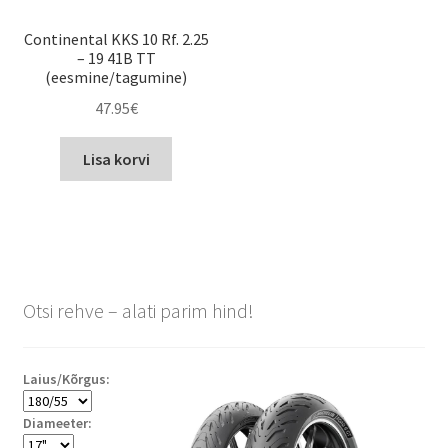
Continental KKS 10 Rf. 2.25
– 19 41B TT
(eesmine/tagumine)
47.95
€
Lisa korvi
Otsi rehve – alati parim hind!
Laius/Kõrgus:
Diameeter: