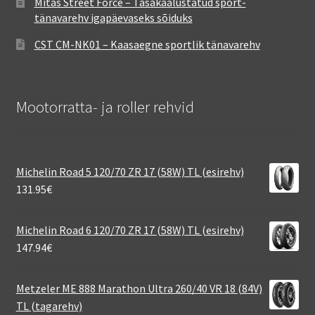
Mitas Street Force – Tasakaalustatud sport-
tänavarehv igapäevaseks sõiduks
CST CM-NK01 – Kaasaegne sportlik tänavarehv
Mootorratta- ja roller rehvid
Michelin Road 5 120/70 ZR 17 (58W) TL (esirehv)
131.95
€
Michelin Road 6 120/70 ZR 17 (58W) TL (esirehv)
147.94
€
Metzeler ME 888 Marathon Ultra 260/40 VR 18 (84V)
TL (tagarehv)