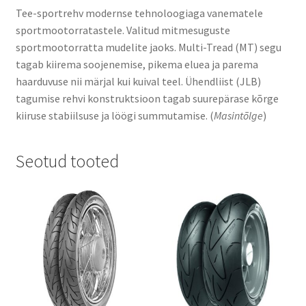
Tee-sportrehv modernse tehnoloogiaga vanematele
sportmootorratastele. Valitud mitmesuguste
sportmootorratta mudelite jaoks. Multi-Tread (MT) segu
tagab kiirema soojenemise, pikema eluea ja parema
haarduvuse nii märjal kui kuival teel. Ühendliist (JLB)
tagumise rehvi konstruktsioon tagab suurepärase kõrge
kiiruse stabiilsuse ja löögi summutamise. (
Masintõlge
)
Seotud tooted