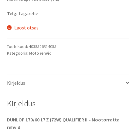
Telg:
Tagarehv
Laost otsas
Tootekood:
4038526314055
Kategooria:
Moto rehvid
Kirjeldus
Kirjeldus
DUNLOP 170/60 17 Z (72W) QUALIFIER II – Mootorratta
rehvid