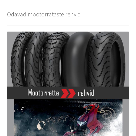
Odavad mootorrataste rehvid