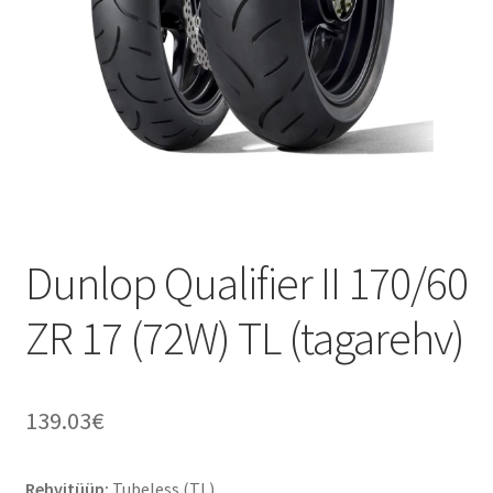
Dunlop Qualifier II 170/60
ZR 17 (72W) TL (tagarehv)
139.03
€
Rehvitüüp:
Tubeless (TL)