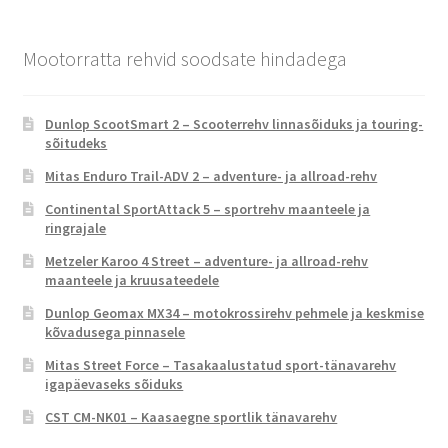
Mootorratta rehvid soodsate hindadega
Dunlop ScootSmart 2 – Scooterrehv linnasõiduks ja touring-
sõitudeks
Mitas Enduro Trail-ADV 2 – adventure- ja allroad-rehv
Continental SportAttack 5 – sportrehv maanteele ja
ringrajale
Metzeler Karoo 4 Street – adventure- ja allroad-rehv
maanteele ja kruusateedele
Dunlop Geomax MX34 – motokrossirehv pehmele ja keskmise
kõvadusega pinnasele
Mitas Street Force – Tasakaalustatud sport-tänavarehv
igapäevaseks sõiduks
CST CM-NK01 – Kaasaegne sportlik tänavarehv