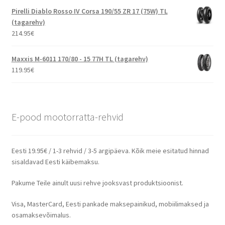
Pirelli Diablo Rosso IV Corsa 190/55 ZR 17 (75W) TL
(tagarehv)
214.95
€
Maxxis M-6011 170/80 - 15 77H TL (tagarehv)
119.95
€
E-pood mootorratta-rehvid
Eesti 19.95€ / 1-3 rehvid / 3-5 argipäeva. Kõik meie esitatud hinnad
sisaldavad Eesti käibemaksu.
Pakume Teile ainult uusi rehve jooksvast produktsioonist.
Visa, MasterCard, Eesti pankade maksepainikud, mobiilimaksed ja
osamaksevõimalus.