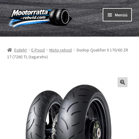
Liigu
Liigu
Menüü
navigeerimisele
sisu
juurde
Ava
Rehvid
alamm
Esileht
E-Pood
Moto rehvid
Dunlop Qualifier II 170/60 ZR
Ava
Sisekumm
17 (72W) TL (tagarehv)
alamm
Kuidas osta
Ava
Rehvid info
alamm
Ava
Brändid
alamm
Testid
Kontakt