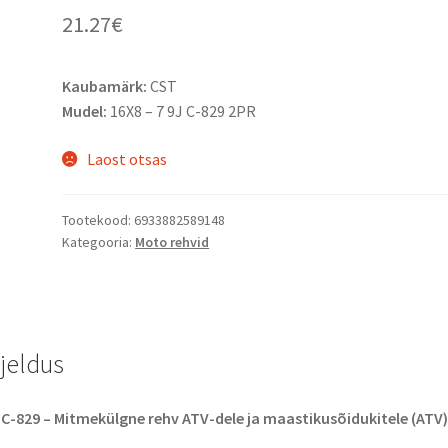
21.27
€
Kaubamärk:
CST
Mudel:
16X8 – 7 9J C-829 2PR
Laost otsas
Tootekood:
6933882589148
Kategooria:
Moto rehvid
rjeldus
C-829 – Mitmekülgne rehv ATV-dele ja maastikusõidukitele (ATV)