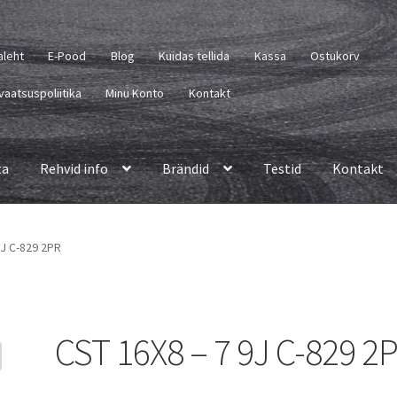
aleht
E-Pood
Blog
Kuidas tellida
Kassa
Ostukorv
vaatsuspoliitika
Minu Konto
Kontakt
ta
Rehvid info
Brändid
Testid
Kontakt
9J C-829 2PR
CST 16X8 – 7 9J C-829 2