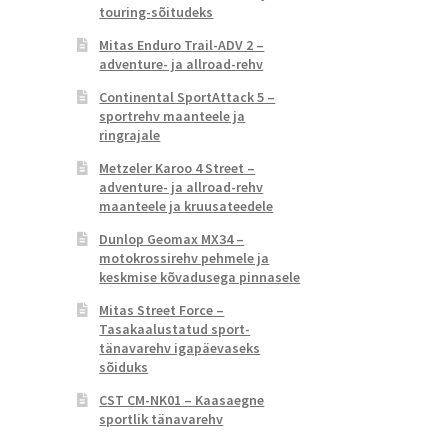
touring-sõitudeks
Mitas Enduro Trail-ADV 2 –
adventure- ja allroad-rehv
Continental SportAttack 5 –
sportrehv maanteele ja
ringrajale
Metzeler Karoo 4 Street –
adventure- ja allroad-rehv
maanteele ja kruusateedele
Dunlop Geomax MX34 –
motokrossirehv pehmele ja
keskmise kõvadusega pinnasele
Mitas Street Force –
Tasakaalustatud sport-
tänavarehv igapäevaseks
sõiduks
CST CM-NK01 – Kaasaegne
sportlik tänavarehv