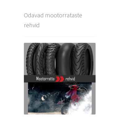
Odavad mootorrataste
rehvid