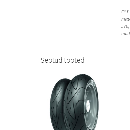
CST 
mitt
570,
mude
Seotud tooted