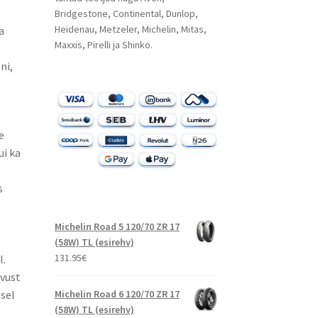
Bridgestone, Continental, Dunlop,
Heidenau, Metzeler, Michelin, Mitas,
a
Maxxis, Pirelli ja Shinko.
ni,
e
ui ka
s
Michelin Road 5 120/70 ZR 17
(58W) TL (esirehv)
131.95
€
l.
uvust
Michelin Road 6 120/70 ZR 17
isel
(58W) TL (esirehv)