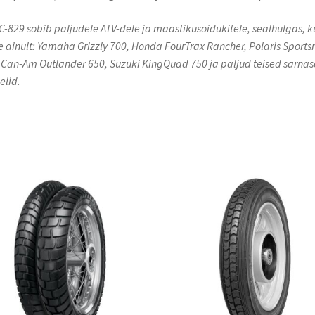
C-829 sobib paljudele ATV-dele ja maastikusõidukitele, sealhulgas, k
e ainult: Yamaha Grizzly 700, Honda FourTrax Rancher, Polaris Sport
 Can-Am Outlander 650, Suzuki KingQuad 750 ja paljud teised sarna
lid.