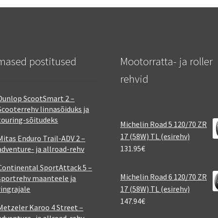
mased postitused
Mootorratta- ja roller
rehvid
Dunlop ScootSmart 2 –
Scooterrehv linnasõiduks ja
touring-sõitudeks
Michelin Road 5 120/70 ZR
17 (58W) TL (esirehv)
Mitas Enduro Trail-ADV 2 –
131.95
€
adventure- ja allroad-rehv
Continental SportAttack 5 –
Michelin Road 6 120/70 ZR
sportrehv maanteele ja
ringrajale
17 (58W) TL (esirehv)
147.94
€
Metzeler Karoo 4 Street –
adventure- ja allroad-rehv