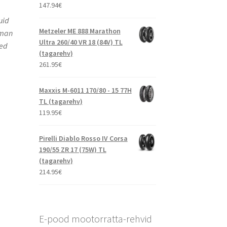
147.94
€
uid
Metzeler ME 888 Marathon
sman
Ultra 260/40 VR 18 (84V) TL
sed
(tagarehv)
261.95
€
Maxxis M-6011 170/80 - 15 77H
TL (tagarehv)
119.95
€
Pirelli Diablo Rosso IV Corsa
190/55 ZR 17 (75W) TL
(tagarehv)
214.95
€
E-pood mootorratta-rehvid