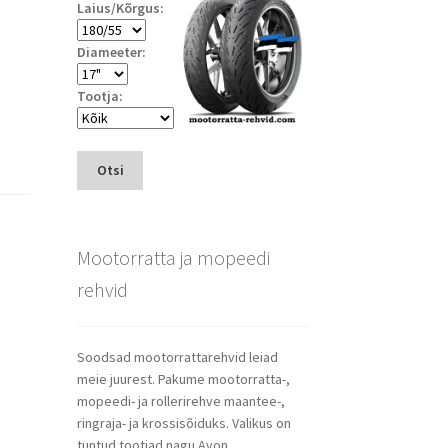
Laius/Kõrgus:
Diameeter:
Tootja:
Otsi
Mootorratta ja mopeedi
rehvid
Soodsad mootorrattarehvid leiad
meie juurest. Pakume mootorratta-,
mopeedi- ja rollerirehve maantee-,
ringraja- ja krossisõiduks. Valikus on
tuntud tootjad nagu Avon,