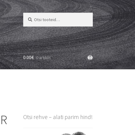
Otsi:
Otsi
0.00
€
0 artiklit
PR
Otsi rehve – alati parim hind!