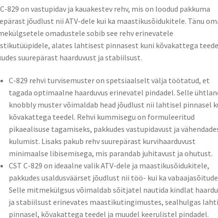
C-829 on vastupidav ja kauakestev rehv, mis on loodud pakkuma
epärast jõudlust nii ATV-dele kui ka maastikusõidukitele. Tänu om
ekülgsetele omadustele sobib see rehv erinevatele
tikutüüpidele, alates lahtisest pinnasest kuni kõvakattega teede
udes suurepärast haarduvust ja stabiilsust.
C-829 rehvi turvisemuster on spetsiaalselt välja töötatud, et
tagada optimaalne haarduvus erinevatel pindadel. Selle ühtlan
knobbly muster võimaldab head jõudlust nii lahtisel pinnasel k
kõvakattega teedel. Rehvi kummisegu on formuleeritud
pikaealisuse tagamiseks, pakkudes vastupidavust ja vähendade
kulumist. Lisaks pakub rehv suurepärast kurvihaarduvust
minimaalse libisemisega, mis parandab juhitavust ja ohutust.
CST C-829 on ideaalne valik ATV-dele ja maastikusõidukitele,
pakkudes usaldusväärset jõudlust nii töö- kui ka vabaajasõitude
Selle mitmekülgsus võimaldab sõitjatel nautida kindlat haard
ja stabiilsust erinevates maastikutingimustes, sealhulgas laht
pinnasel, kõvakattega teedel ja muudel keerulistel pindadel.