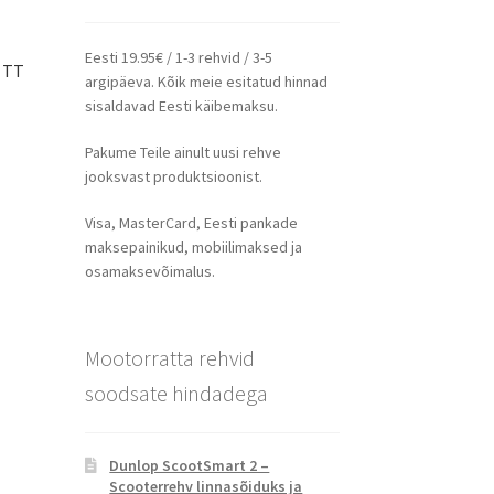
Eesti 19.95€ / 1-3 rehvid / 3-5
J TT
argipäeva. Kõik meie esitatud hinnad
sisaldavad Eesti käibemaksu.
Pakume Teile ainult uusi rehve
jooksvast produktsioonist.
Visa, MasterCard, Eesti pankade
maksepainikud, mobiilimaksed ja
osamaksevõimalus.
Mootorratta rehvid
soodsate hindadega
Dunlop ScootSmart 2 –
Scooterrehv linnasõiduks ja