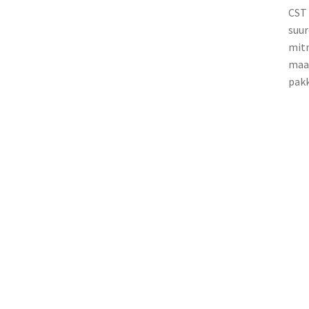
CST 
suur
mitm
maas
pakk