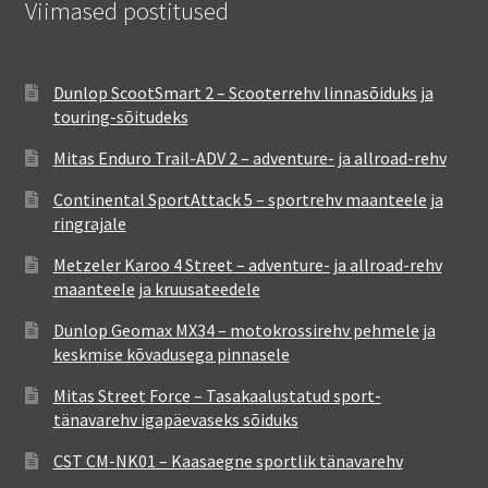
Viimased postitused
Dunlop ScootSmart 2 – Scooterrehv linnasõiduks ja
touring-sõitudeks
Mitas Enduro Trail-ADV 2 – adventure- ja allroad-rehv
Continental SportAttack 5 – sportrehv maanteele ja
ringrajale
Metzeler Karoo 4 Street – adventure- ja allroad-rehv
maanteele ja kruusateedele
Dunlop Geomax MX34 – motokrossirehv pehmele ja
keskmise kõvadusega pinnasele
Mitas Street Force – Tasakaalustatud sport-
tänavarehv igapäevaseks sõiduks
CST CM-NK01 – Kaasaegne sportlik tänavarehv