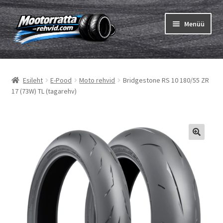
Liigu
Liigu
Menüü
navigeerimisele
sisu
juurde
Ava
Rehvid
alamm
Esileht
E-Pood
Moto rehvid
Bridgestone RS 10 180/55 ZR
Ava
Sisekumm
17 (73W) TL (tagarehv)
alamm
Kuidas osta
Ava
Rehvid info
alamm
Ava
Brändid
alamm
Testid
Kontakt