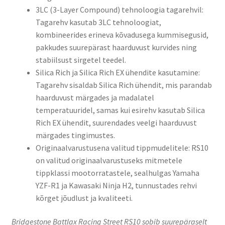
3LC (3-Layer Compound) tehnoloogia tagarehvil:
Tagarehv kasutab 3LC tehnoloogiat,
kombineerides erineva kõvadusega kummisegusid,
pakkudes suurepärast haarduvust kurvides ning
stabiilsust sirgetel teedel.
Silica Rich ja Silica Rich EX ühendite kasutamine:
Tagarehv sisaldab Silica Rich ühendit, mis parandab
haarduvust märgades ja madalatel
temperatuuridel, samas kui esirehv kasutab Silica
Rich EX ühendit, suurendades veelgi haarduvust
märgades tingimustes.
Originaalvarustusena valitud tippmudelitele: RS10
on valitud originaalvarustuseks mitmetele
tippklassi mootorratastele, sealhulgas Yamaha
YZF-R1 ja Kawasaki Ninja H2, tunnustades rehvi
kõrget jõudlust ja kvaliteeti.
Bridgestone Battlax Racing Street RS10 sobib suurepäraselt