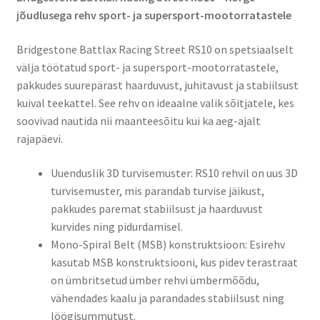
jõudlusega rehv sport- ja supersport-mootorratastele
Bridgestone Battlax Racing Street RS10 on spetsiaalselt
välja töötatud sport- ja supersport-mootorratastele,
pakkudes suurepärast haarduvust, juhitavust ja stabiilsust
kuival teekattel. See rehv on ideaalne valik sõitjatele, kes
soovivad nautida nii maanteesõitu kui ka aeg-ajalt
rajapäevi.​
Uuenduslik 3D turvisemuster: RS10 rehvil on uus 3D
turvisemuster, mis parandab turvise jäikust,
pakkudes paremat stabiilsust ja haarduvust
kurvides ning pidurdamisel.
Mono-Spiral Belt (MSB) konstruktsioon: Esirehv
kasutab MSB konstruktsiooni, kus pidev terastraat
on ümbritsetud ümber rehvi ümbermõõdu,
vähendades kaalu ja parandades stabiilsust ning
löögisummutust.