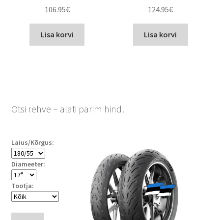
106.95
€
124.95
€
Lisa korvi
Lisa korvi
Otsi rehve – alati parim hind!
Laius/Kõrgus:
Diameeter:
Tootja: