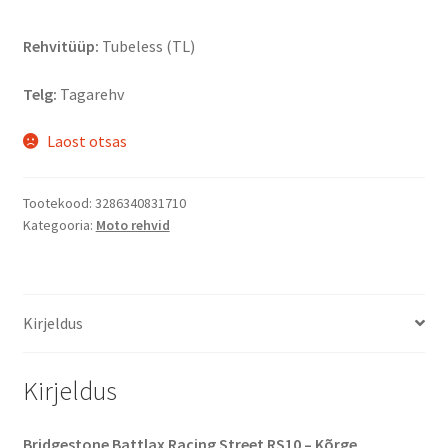
Rehvitüüp:
Tubeless (TL)
Telg:
Tagarehv
Laost otsas
Tootekood:
3286340831710
Kategooria:
Moto rehvid
Kirjeldus
Kirjeldus
Bridgestone Battlax Racing Street RS10 – Kõrge