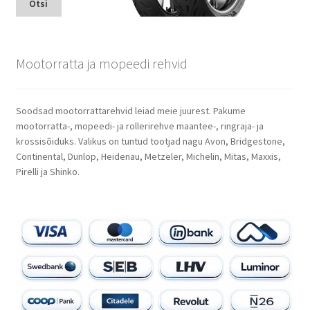
Otsi
Mootorratta ja mopeedi rehvid
Soodsad mootorrattarehvid leiad meie juurest. Pakume
mootorratta-, mopeedi- ja rollerirehve maantee-, ringraja- ja
krossisõiduks. Valikus on tuntud tootjad nagu Avon, Bridgestone,
Continental, Dunlop, Heidenau, Metzeler, Michelin, Mitas, Maxxis,
Pirelli ja Shinko.