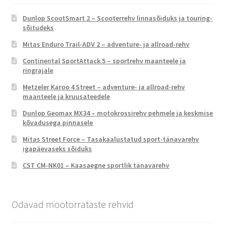
Dunlop ScootSmart 2 – Scooterrehv linnasõiduks ja touring-
sõitudeks
Mitas Enduro Trail-ADV 2 – adventure- ja allroad-rehv
Continental SportAttack 5 – sportrehv maanteele ja
ringrajale
Metzeler Karoo 4 Street – adventure- ja allroad-rehv
maanteele ja kruusateedele
Dunlop Geomax MX34 – motokrossirehv pehmele ja keskmise
kõvadusega pinnasele
Mitas Street Force – Tasakaalustatud sport-tänavarehv
igapäevaseks sõiduks
CST CM-NK01 – Kaasaegne sportlik tänavarehv
Odavad mootorrataste rehvid