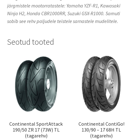
järgmistele mootorratastele: Yamaha YZF-R1, Kawasaki
Ninja H2, Honda CBR1000RR, Suzuki GSX-R1000. Samuti
sobib see rehv paljudele teistele sarnastele mudelitele.
Seotud tooted
Continental SportAttack
Continental ContiGo!
190/50 ZR 17 (73W) TL
130/90 – 17 68H TL
(tagarehv)
(tagarehv)