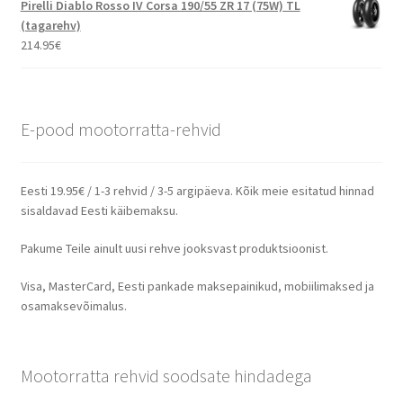
Pirelli Diablo Rosso IV Corsa 190/55 ZR 17 (75W) TL
(tagarehv)
214.95
€
E-pood mootorratta-rehvid
Eesti 19.95€ / 1-3 rehvid / 3-5 argipäeva. Kõik meie esitatud hinnad
sisaldavad Eesti käibemaksu.
Pakume Teile ainult uusi rehve jooksvast produktsioonist.
Visa, MasterCard, Eesti pankade maksepainikud, mobiilimaksed ja
osamaksevõimalus.
Mootorratta rehvid soodsate hindadega