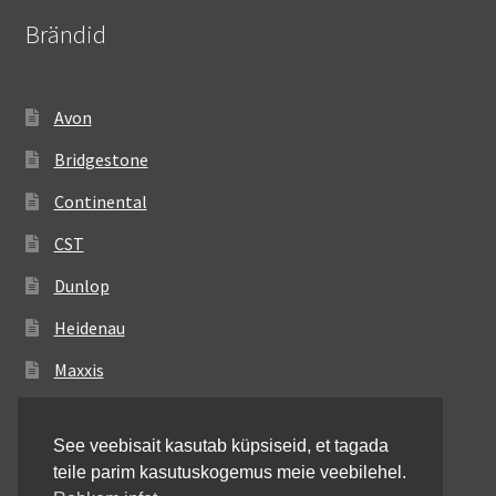
Brändid
Avon
Bridgestone
Continental
CST
Dunlop
Heidenau
Maxxis
Metzeler
See veebisait kasutab küpsiseid, et tagada
Michelin
teile parim kasutuskogemus meie veebilehel.