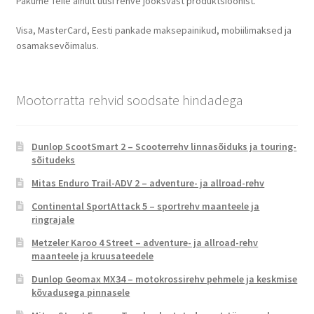
Pakume Teile ainult uusi rehve jooksvast produktsioonist.
Visa, MasterCard, Eesti pankade maksepainikud, mobiilimaksed ja
osamaksevõimalus.
Mootorratta rehvid soodsate hindadega
Dunlop ScootSmart 2 – Scooterrehv linnasõiduks ja touring-
sõitudeks
Mitas Enduro Trail-ADV 2 – adventure- ja allroad-rehv
Continental SportAttack 5 – sportrehv maanteele ja
ringrajale
Metzeler Karoo 4 Street – adventure- ja allroad-rehv
maanteele ja kruusateedele
Dunlop Geomax MX34 – motokrossirehv pehmele ja keskmise
kõvadusega pinnasele