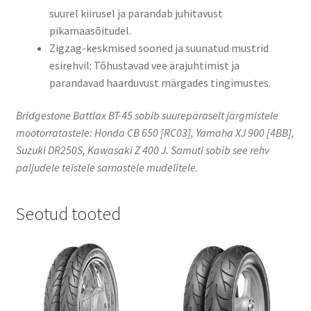
suurel kiirusel ja parandab juhitavust
pikamaasõitudel.
Zigzag-keskmised sooned ja suunatud mustrid
esirehvil: Tõhustavad vee ärajuhtimist ja
parandavad haarduvust märgades tingimustes.
Bridgestone Battlax BT-45 sobib suurepäraselt järgmistele
mootorratastele: Honda CB 650 [RC03], Yamaha XJ 900 [4BB],
Suzuki DR250S, Kawasaki Z 400 J. Samuti sobib see rehv
paljudele teistele sarnastele mudelitele.
Seotud tooted