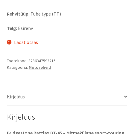
Rehvitüüp:
Tube type (TT)
Telg:
Esirehv
Laost otsas
Tootekood:
3286347593215
Kategooria:
Moto rehvid
Kirjeldus
Kirjeldus
Bridgestone Battlax BT-45 – Mitmekülgne sport-touring