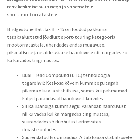
rehv keskmise suurusega ja vanematele
sportmootorratastele
Bridgestone Battlax BT-45 on loodud pakkuma
tasakaalustatud jõudlust sport-touring kategooria
mootorratastele, ühendades endas mugavuse,
pikaealisuse ja usaldusväärse haarduvuse nii märgades kui
ka kuivades tingimustes.
Dual Tread Compound (DTC) tehnoloogia
tagarehvil: Keskosa kõvem kummisegu tagab
pikema eluea ja stabiilsuse, samas kui pehmemad
küljed parandavad haarduvust kurvides.
Silika lisandiga kummisegu: Parandab haarduvust
nii kuivades kui ka märgades tingimustes,
suurendades sõiduohutust erinevates
ilmastikuoludes.
Suurendatud kroonraadius: Aitab kaasa stabiilsusele