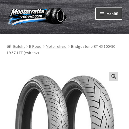
Liigu
Liigu
Menüü
navigeerimisele
sisu
juurde
Ava
Rehvid
alamm
Esileht
E-Pood
Moto rehvid
Bridgestone BT 45 100/90 –
Ava
Sisekumm
19 57H TT (esirehv)
alamm
Kuidas osta
Ava
Rehvid info
alamm
Ava
Brändid
alamm
Testid
Kontakt