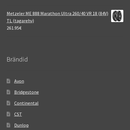
Metzeler ME 888 Marathon Ultra 260/40 VR 18 (84V)
TL (tagarehv)
261.95
€
Brändid
Avon
Bridgestone
Continental
CST
Dunlop