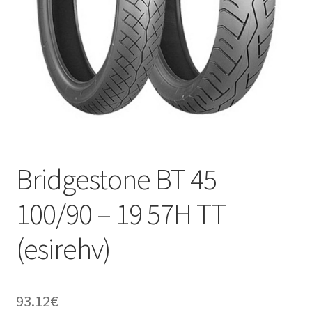
Bridgestone BT 45
100/90 – 19 57H TT
(esirehv)
93.12
€