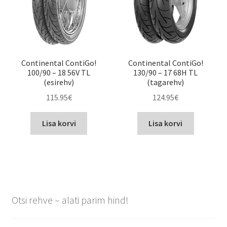
Continental ContiGo!
Continental ContiGo!
100/90 – 18 56V TL
130/90 – 17 68H TL
(esirehv)
(tagarehv)
115.95
€
124.95
€
Lisa korvi
Lisa korvi
Otsi rehve – alati parim hind!