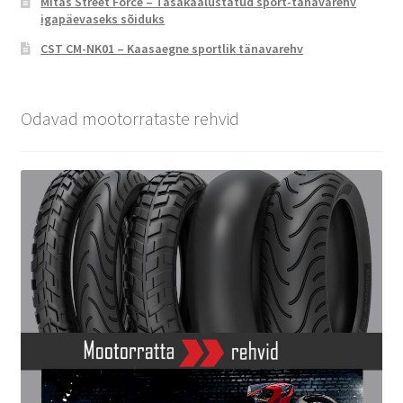
Mitas Street Force – Tasakaalustatud sport-tänavarehv
igapäevaseks sõiduks
CST CM-NK01 – Kaasaegne sportlik tänavarehv
Odavad mootorrataste rehvid