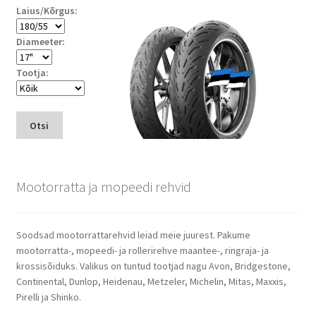
Laius/Kõrgus:
Diameeter:
Tootja:
Otsi
Mootorratta ja mopeedi rehvid
Soodsad mootorrattarehvid leiad meie juurest. Pakume
mootorratta-, mopeedi- ja rollerirehve maantee-, ringraja- ja
krossisõiduks. Valikus on tuntud tootjad nagu Avon, Bridgestone,
Continental, Dunlop, Heidenau, Metzeler, Michelin, Mitas, Maxxis,
Pirelli ja Shinko.