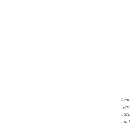
Avon
Harl
Suzu
mude