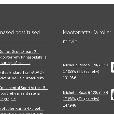
mased postitused
Mootorratta- ja roller
rehvid
Dunlop ScootSmart 2 –
Scooterrehv linnasõiduks ja
touring-sõitudeks
Michelin Road 5 120/70 ZR
17 (58W) TL (esirehv)
Mitas Enduro Trail-ADV 2 –
131.95
€
adventure- ja allroad-rehv
Continental SportAttack 5 –
Michelin Road 6 120/70 ZR
sportrehv maanteele ja
ringrajale
17 (58W) TL (esirehv)
147.94
€
Metzeler Karoo 4 Street –
adventure- ja allroad-rehv