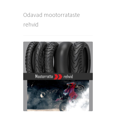
Odavad mootorrataste
rehvid