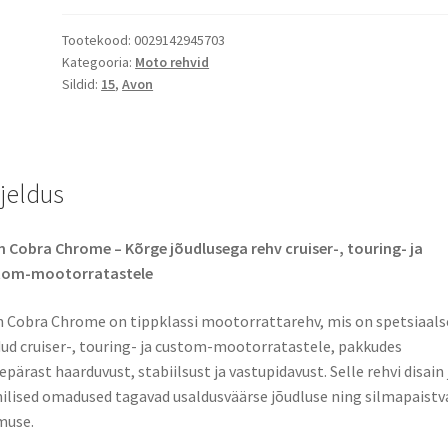
Tootekood:
0029142945703
Kategooria:
Moto rehvid
Sildid:
15
,
Avon
rjeldus
 Cobra Chrome – Kõrge jõudlusega rehv cruiser-, touring- ja
tom-mootorratastele
 Cobra Chrome on tippklassi mootorrattarehv, mis on spetsiaals
ud cruiser-, touring- ja custom-mootorratastele, pakkudes
epärast haarduvust, stabiilsust ja vastupidavust. Selle rehvi disain 
ilised omadused tagavad usaldusväärse jõudluse ning silmapaistv
muse.