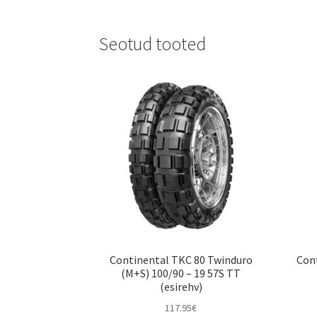
Seotud tooted
Continental TKC 80 Twinduro
Cont
(M+S) 100/90 – 19 57S TT
(esirehv)
117.95
€