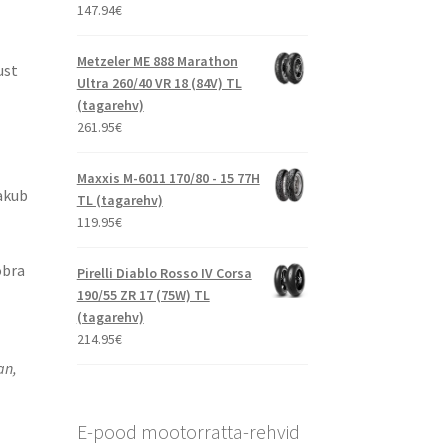
147.94
€
Metzeler ME 888 Marathon
ust
Ultra 260/40 VR 18 (84V) TL
(tagarehv)
261.95
€
Maxxis M-6011 170/80 - 15 77H
akub
TL (tagarehv)
119.95
€
obra
Pirelli Diablo Rosso IV Corsa
190/55 ZR 17 (75W) TL
(tagarehv)
214.95
€
an,
E-pood mootorratta-rehvid