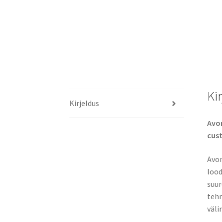
Ki
Kirjeldus
Avon
cus
Avon
lood
suur
tehn
väli