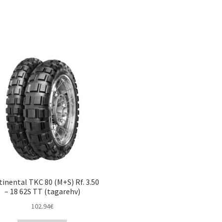
inental TKC 80 (M+S) Rf. 3.50
– 18 62S TT (tagarehv)
102.94
€