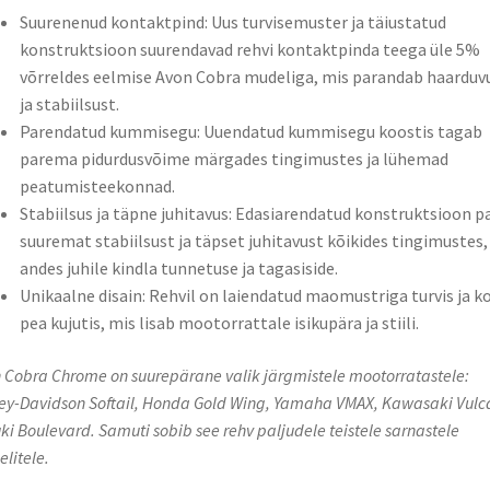
Suurenenud kontaktpind: Uus turvisemuster ja täiustatud
konstruktsioon suurendavad rehvi kontaktpinda teega üle 5%
võrreldes eelmise Avon Cobra mudeliga, mis parandab haarduv
ja stabiilsust.
Parendatud kummisegu: Uuendatud kummisegu koostis tagab
parema pidurdusvõime märgades tingimustes ja lühemad
peatumisteekonnad.
Stabiilsus ja täpne juhitavus: Edasiarendatud konstruktsioon p
suuremat stabiilsust ja täpset juhitavust kõikides tingimustes,
andes juhile kindla tunnetuse ja tagasiside.
Unikaalne disain: Rehvil on laiendatud maomustriga turvis ja k
pea kujutis, mis lisab mootorrattale isikupära ja stiili.
 Cobra Chrome on suurepärane valik järgmistele mootorratastele:
ey-Davidson Softail, Honda Gold Wing, Yamaha VMAX, Kawasaki Vulc
ki Boulevard. Samuti sobib see rehv paljudele teistele sarnastele
litele.