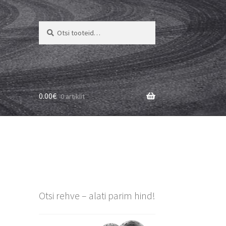
Otsi:
Otsi
0.00
€
0 artiklit
Otsi rehve – alati parim hind!