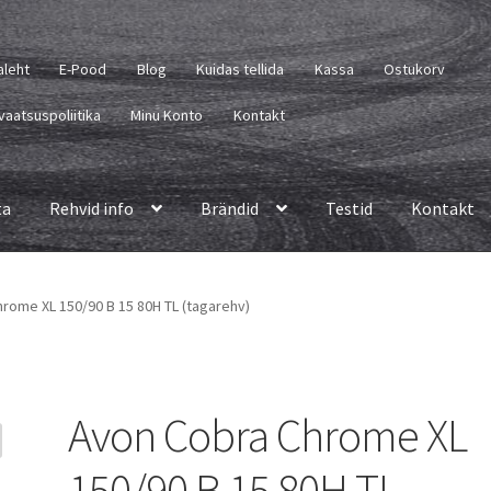
aleht
E-Pood
Blog
Kuidas tellida
Kassa
Ostukorv
vaatsuspoliitika
Minu Konto
Kontakt
ta
Rehvid info
Brändid
Testid
Kontakt
rome XL 150/90 B 15 80H TL (tagarehv)
Avon Cobra Chrome XL
150/90 B 15 80H TL