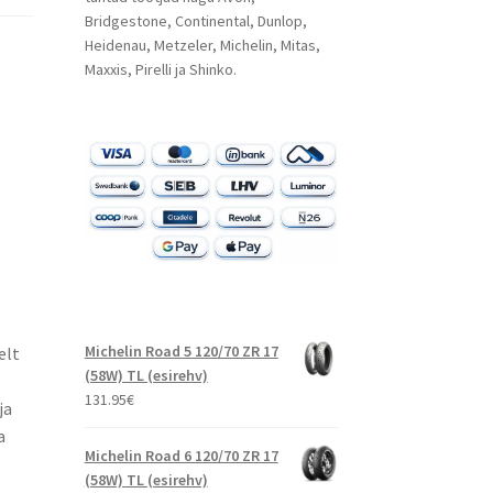
Bridgestone, Continental, Dunlop,
Heidenau, Metzeler, Michelin, Mitas,
Maxxis, Pirelli ja Shinko.
Michelin Road 5 120/70 ZR 17
elt
(58W) TL (esirehv)
131.95
€
ja
a
Michelin Road 6 120/70 ZR 17
(58W) TL (esirehv)