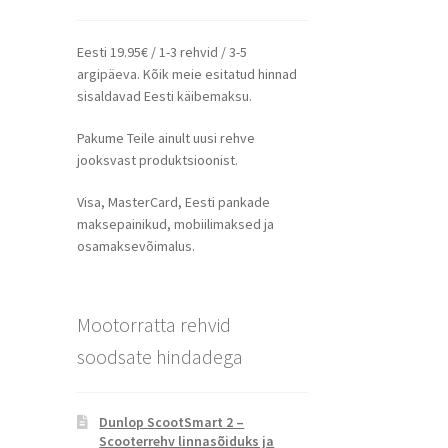
Eesti 19.95€ / 1-3 rehvid / 3-5
argipäeva. Kõik meie esitatud hinnad
sisaldavad Eesti käibemaksu.
Pakume Teile ainult uusi rehve
jooksvast produktsioonist.
Visa, MasterCard, Eesti pankade
maksepainikud, mobiilimaksed ja
osamaksevõimalus.
Mootorratta rehvid
soodsate hindadega
Dunlop ScootSmart 2 –
Scooterrehv linnasõiduks ja