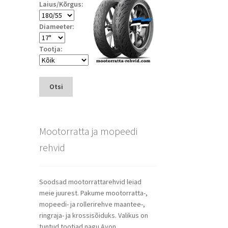
Laius/Kõrgus:
Diameeter:
Tootja:
Otsi
Mootorratta ja mopeedi
rehvid
Soodsad mootorrattarehvid leiad
meie juurest. Pakume mootorratta-,
mopeedi- ja rollerirehve maantee-,
ringraja- ja krossisõiduks. Valikus on
tuntud tootjad nagu Avon,