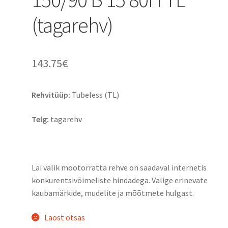
(tagarehv)
143.75
€
Rehvitüüp:
Tubeless (TL)
Telg:
tagarehv
Lai valik mootorratta rehve on saadaval internetis
konkurentsivõimeliste hindadega. Valige erinevate
kaubamärkide, mudelite ja mõõtmete hulgast.
Laost otsas