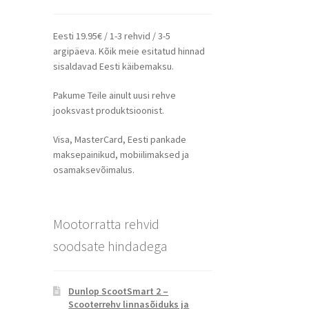
Eesti 19.95€ / 1-3 rehvid / 3-5
argipäeva. Kõik meie esitatud hinnad
sisaldavad Eesti käibemaksu.
Pakume Teile ainult uusi rehve
jooksvast produktsioonist.
Visa, MasterCard, Eesti pankade
maksepainikud, mobiilimaksed ja
osamaksevõimalus.
Mootorratta rehvid
soodsate hindadega
Dunlop ScootSmart 2 –
Scooterrehv linnasõiduks ja