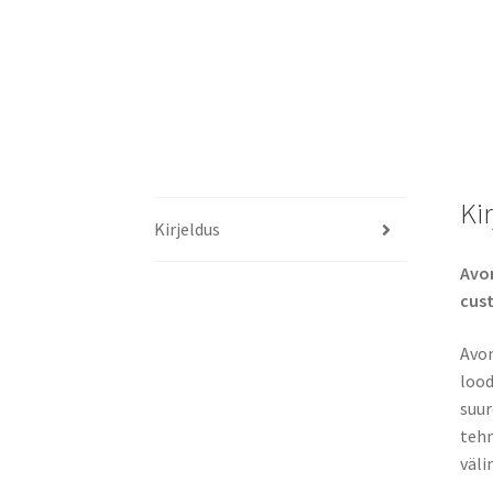
Ki
Kirjeldus
Avon
cus
Avon
lood
suur
tehn
väli