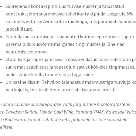
Suurenenud kontaktpind: Uus turvisemuster ja täiustatud
konstruktsioon suurendavad rehvi kontaktpinda teega üle 5%
võrreldes eelmise Avon Cobra mudeliga, mis parandab haarduv
ja stabiilsust.
Parendatud kummisegu: Uuendatud kummisegu koostis tagab
parema pidurdusvõime märgades tingimustes ja lühemad
peatumisteekonnad.
Stabiilsus ja täpne juhitavus: Edasiarendatud konstruktsioon p
suuremat stabiilsust ja täpset juhitavust kõikides tingimustes,
andes juhile kindla tunnetuse ja tagasiside.
Unikaalne disain: Rehvil on laiendatud maomustriga turvis ja k
pea kujutis, mis lisab mootorrattale isikupära ja stiili.
 Cobra Chrome on suurepärane valik järgmistele mootorratastele:
ey-Davidson Softail, Honda Gold Wing, Yamaha VMAX, Kawasaki Vulc
ki Boulevard. Samuti sobib see rehv paljudele teistele sarnastele
litele.