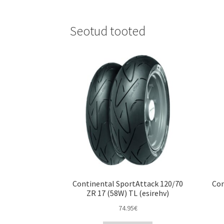
Seotud tooted
Continental SportAttack 120/70
Con
ZR 17 (58W) TL (esirehv)
74.95
€