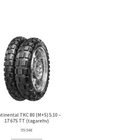
tinental TKC 80 (M+S) 5.10 –
17 67S TT (tagarehv)
99.94
€