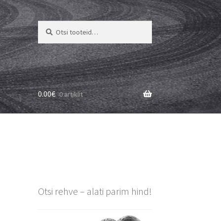
Otsi:
Otsi
0.00
€
0 artiklit
Otsi rehve – alati parim hind!