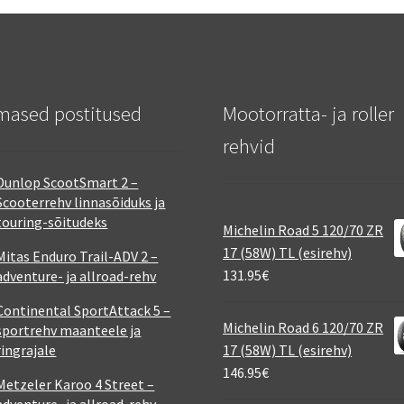
mased postitused
Mootorratta- ja roller
rehvid
Dunlop ScootSmart 2 –
Scooterrehv linnasõiduks ja
touring-sõitudeks
Michelin Road 5 120/70 ZR
17 (58W) TL (esirehv)
Mitas Enduro Trail-ADV 2 –
131.95
€
adventure- ja allroad-rehv
Continental SportAttack 5 –
Michelin Road 6 120/70 ZR
sportrehv maanteele ja
ringrajale
17 (58W) TL (esirehv)
146.95
€
Metzeler Karoo 4 Street –
adventure- ja allroad-rehv