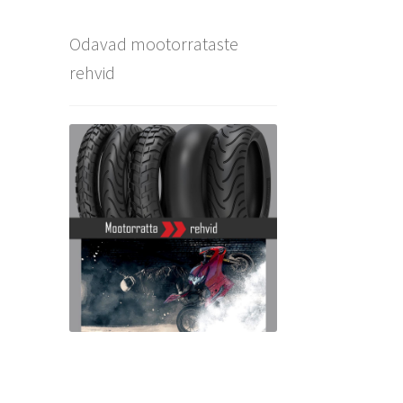
Odavad mootorrataste
rehvid