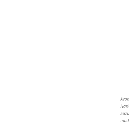
Avon
Harl
Suzu
mude