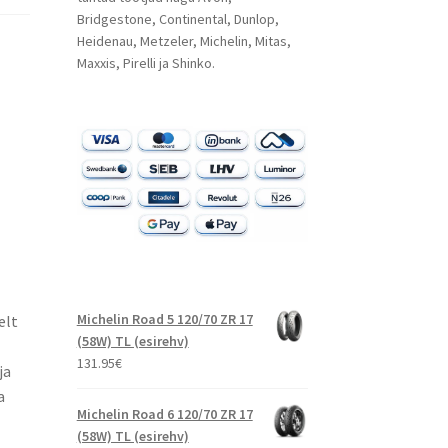
Bridgestone, Continental, Dunlop,
Heidenau, Metzeler, Michelin, Mitas,
Maxxis, Pirelli ja Shinko.
Michelin Road 5 120/70 ZR 17
elt
(58W) TL (esirehv)
131.95
€
ja
a
Michelin Road 6 120/70 ZR 17
(58W) TL (esirehv)