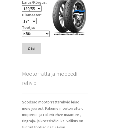
Laius/Kõrgus:
Diameeter:
Tootja:
Otsi
Mootorratta ja mopeedi
rehvid
Soodsad mootorrattarehvid leiad
meie juurest. Pakume mootorratta-,
mopeedi- ja rollerirehve maantee-,
ringraja- ja krossisõiduks. Valikus on
tuntud tootjad nagu Avon,