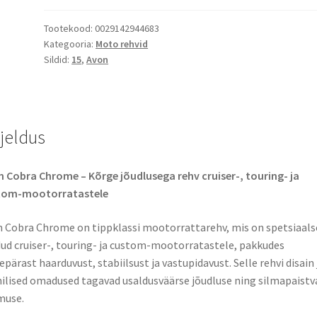
Tootekood:
0029142944683
Kategooria:
Moto rehvid
Sildid:
15
,
Avon
rjeldus
 Cobra Chrome – Kõrge jõudlusega rehv cruiser-, touring- ja
tom-mootorratastele
 Cobra Chrome on tippklassi mootorrattarehv, mis on spetsiaals
ud cruiser-, touring- ja custom-mootorratastele, pakkudes
epärast haarduvust, stabiilsust ja vastupidavust. Selle rehvi disain 
ilised omadused tagavad usaldusväärse jõudluse ning silmapaistv
muse.