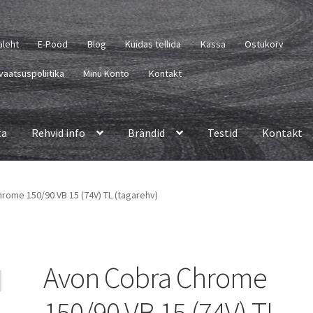
aleht
E-Pood
Blog
Kuidas tellida
Kassa
Ostukorv
vaatsuspoliitika
Minu Konto
Kontakt
ta
Rehvid info
Brändid
Testid
Kontakt
rome 150/90 VB 15 (74V) TL (tagarehv)
Avon Cobra Chrome
150/90 VB 15 (74V) TL