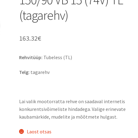
(tagarehv)
163.32
€
Rehvitüüp:
Tubeless (TL)
Telg:
tagarehv
Lai valik mootorratta rehve on saadaval internetis
konkurentsivõimeliste hindadega. Valige erinevate
kaubamärkide, mudelite ja mõõtmete hulgast.
Laost otsas