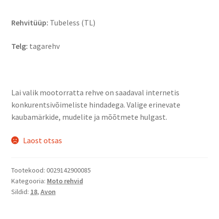
Rehvitüüp:
Tubeless (TL)
Telg:
tagarehv
Lai valik mootorratta rehve on saadaval internetis
konkurentsivõimeliste hindadega. Valige erinevate
kaubamärkide, mudelite ja mõõtmete hulgast.
Laost otsas
Tootekood:
0029142900085
Kategooria:
Moto rehvid
Sildid:
18
,
Avon