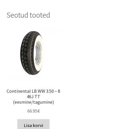
Seotud tooted
Continental LB WW 3.50 – 8
46J TT
(eesmine/tagumine)
66.95
€
Lisa korvi