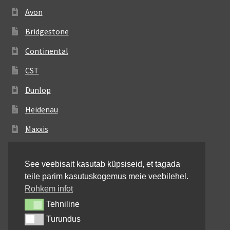
Avon
Bridgestone
Continental
CST
Dunlop
Heidenau
Maxxis
Metzeler
See veebisait kasutab küpsiseid, et tagada
Michelin
teile parim kasutuskogemus meie veebilehel.
Mitas
Rohkem infot
Tehniline
Tehniline
Pirelli
Turundus
Turundus
Shinko