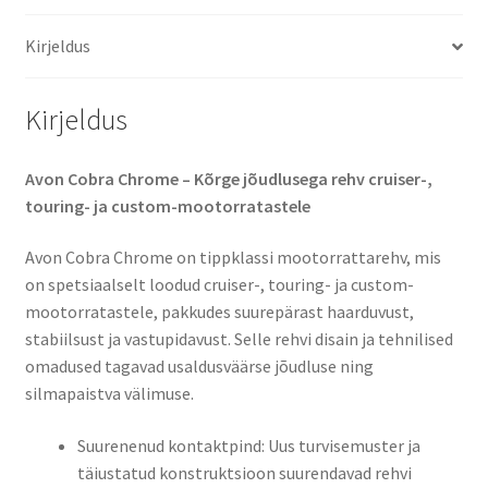
Kirjeldus
Kirjeldus
Avon Cobra Chrome – Kõrge jõudlusega rehv cruiser-,
touring- ja custom-mootorratastele
Avon Cobra Chrome on tippklassi mootorrattarehv, mis
on spetsiaalselt loodud cruiser-, touring- ja custom-
mootorratastele, pakkudes suurepärast haarduvust,
stabiilsust ja vastupidavust. Selle rehvi disain ja tehnilised
omadused tagavad usaldusväärse jõudluse ning
silmapaistva välimuse.
Suurenenud kontaktpind: Uus turvisemuster ja
täiustatud konstruktsioon suurendavad rehvi