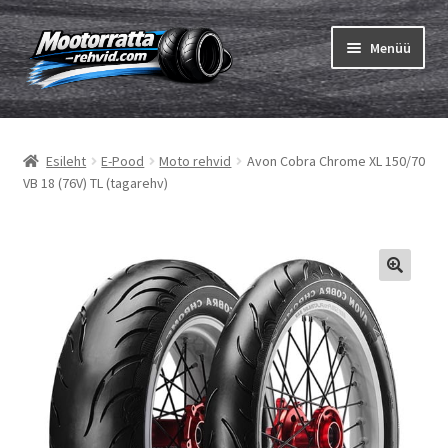
Liigu
Liigu
Menüü
navigeerimisele
sisu
juurde
Ava
Rehvid
alamm
Esileht
E-Pood
Moto rehvid
Avon Cobra Chrome XL 150/70
Ava
Sisekumm
VB 18 (76V) TL (tagarehv)
alamm
Kuidas osta
Ava
Rehvid info
alamm
Ava
Brändid
alamm
Testid
Kontakt