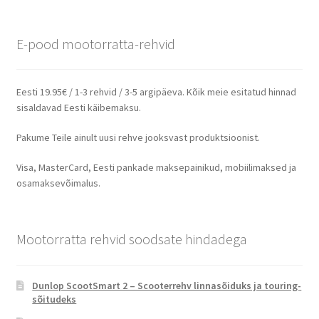
E-pood mootorratta-rehvid
Eesti 19.95€ / 1-3 rehvid / 3-5 argipäeva. Kõik meie esitatud hinnad
sisaldavad Eesti käibemaksu.
Pakume Teile ainult uusi rehve jooksvast produktsioonist.
Visa, MasterCard, Eesti pankade maksepainikud, mobiilimaksed ja
osamaksevõimalus.
Mootorratta rehvid soodsate hindadega
Dunlop ScootSmart 2 – Scooterrehv linnasõiduks ja touring-
sõitudeks