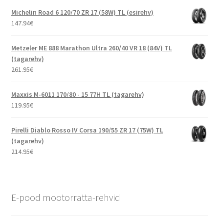
Michelin Road 6 120/70 ZR 17 (58W) TL (esirehv)
147.94
€
Metzeler ME 888 Marathon Ultra 260/40 VR 18 (84V) TL
(tagarehv)
261.95
€
Maxxis M-6011 170/80 - 15 77H TL (tagarehv)
119.95
€
Pirelli Diablo Rosso IV Corsa 190/55 ZR 17 (75W) TL
(tagarehv)
214.95
€
E-pood mootorratta-rehvid