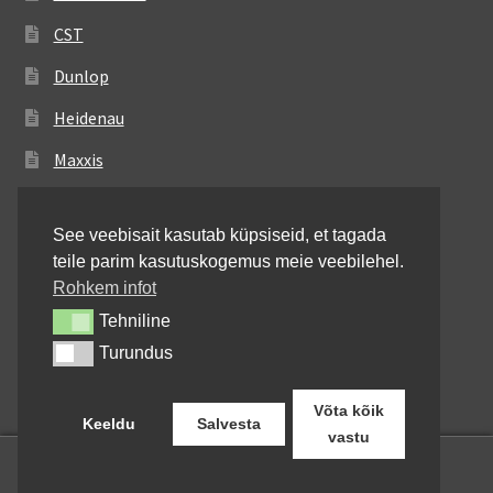
CST
Dunlop
Heidenau
Maxxis
Metzeler
See veebisait kasutab küpsiseid, et tagada
Michelin
teile parim kasutuskogemus meie veebilehel.
Mitas
Rohkem infot
Tehniline
Tehniline
Pirelli
Turundus
Turundus
Shinko
Võta kõik
Keeldu
Salvesta
vastu
0
Otsi:
Otsi