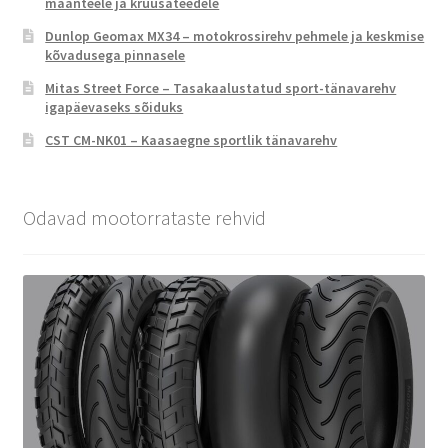
maanteele ja kruusateedele
Dunlop Geomax MX34 – motokrossirehv pehmele ja keskmise
kõvadusega pinnasele
Mitas Street Force – Tasakaalustatud sport-tänavarehv
igapäevaseks sõiduks
CST CM-NK01 – Kaasaegne sportlik tänavarehv
Odavad mootorrataste rehvid