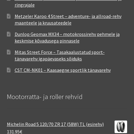
ringrajale
Metzeler Karoo 4 Street – adventure- ja allroad-rehv
maanteele ja kruusateedele
Dunlop Geomax MX34 – motokrossirehv pehmele ja
keskmise kõvadusega pinnasele
Mitas Street Force – Tasakaalustatud sport-
tänavarehv igapäevaseks sõiduks
CST CM-NK01 – Kaasaegne sportlik tänavarehv
Mootorratta- ja roller rehvid
Michelin Road 5 120/70 ZR 17 (58W) TL (esirehv)
131.95
€