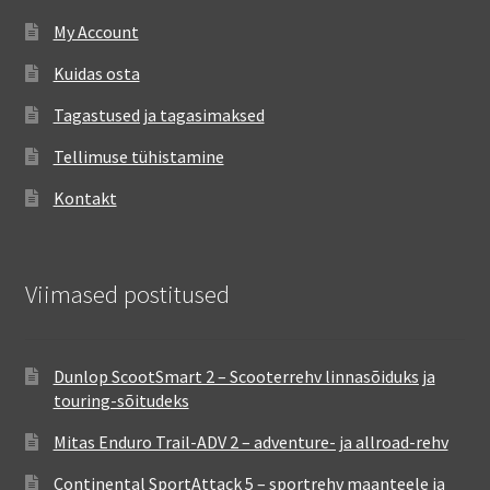
My Account
Kuidas osta
Tagastused ja tagasimaksed
Tellimuse tühistamine
Kontakt
Viimased postitused
Dunlop ScootSmart 2 – Scooterrehv linnasõiduks ja
touring-sõitudeks
Mitas Enduro Trail-ADV 2 – adventure- ja allroad-rehv
Continental SportAttack 5 – sportrehv maanteele ja