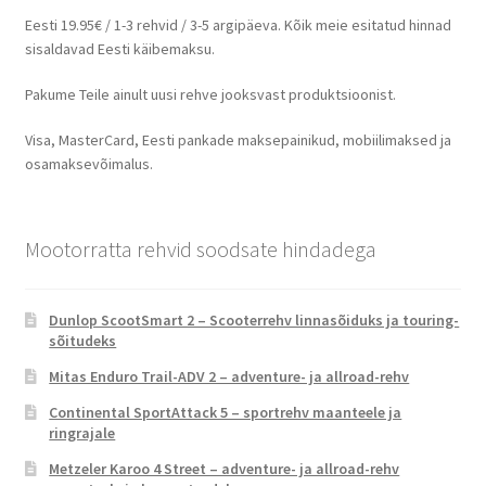
Eesti 19.95€ / 1-3 rehvid / 3-5 argipäeva. Kõik meie esitatud hinnad
sisaldavad Eesti käibemaksu.
Pakume Teile ainult uusi rehve jooksvast produktsioonist.
Visa, MasterCard, Eesti pankade maksepainikud, mobiilimaksed ja
osamaksevõimalus.
Mootorratta rehvid soodsate hindadega
Dunlop ScootSmart 2 – Scooterrehv linnasõiduks ja touring-
sõitudeks
Mitas Enduro Trail-ADV 2 – adventure- ja allroad-rehv
Continental SportAttack 5 – sportrehv maanteele ja
ringrajale
Metzeler Karoo 4 Street – adventure- ja allroad-rehv