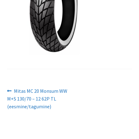
Navigeerimine
Eelmine
Mitas MC 20 Monsum WW
postitus:
M+S 130/70 – 12 62P TL
(eesmine/tagumine)