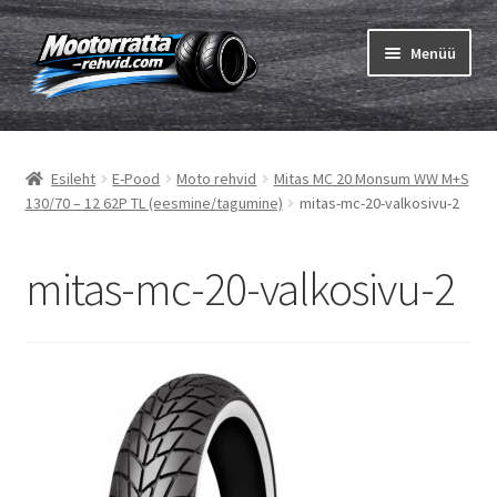
Liigu
Liigu
Menüü
navigeerimisele
sisu
juurde
Ava
Rehvid
alamm
Esileht
E-Pood
Moto rehvid
Mitas MC 20 Monsum WW M+S
Ava
Sisekumm
130/70 – 12 62P TL (eesmine/tagumine)
mitas-mc-20-valkosivu-2
alamm
Kuidas osta
mitas-mc-20-valkosivu-2
Ava
Rehvid info
alamm
Ava
Brändid
alamm
Testid
Kontakt