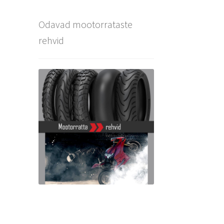
Odavad mootorrataste
rehvid