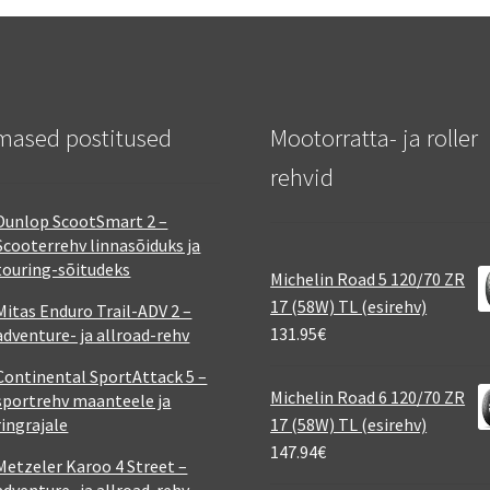
mased postitused
Mootorratta- ja roller
rehvid
Dunlop ScootSmart 2 –
Scooterrehv linnasõiduks ja
touring-sõitudeks
Michelin Road 5 120/70 ZR
17 (58W) TL (esirehv)
Mitas Enduro Trail-ADV 2 –
131.95
€
adventure- ja allroad-rehv
Continental SportAttack 5 –
Michelin Road 6 120/70 ZR
sportrehv maanteele ja
ringrajale
17 (58W) TL (esirehv)
147.94
€
Metzeler Karoo 4 Street –
adventure- ja allroad-rehv