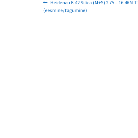
Navigeerimine
Eelmine
Heidenau K 42 Silica (M+S) 2.75 – 16 46M T
postitus:
(eesmine/tagumine)