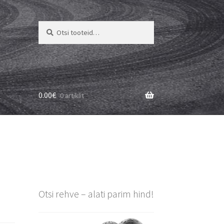
Otsi:
Otsi
0.00
€
0 artiklit
Otsi rehve – alati parim hind!