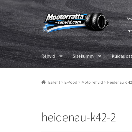
Liigu
Liigu
Av
navigeerimisele
sisu
juurde
Pri
Rehvid
Sisekumm
Kuidas os
Esileht
E-Pood
Moto rehvid
Heidenau K 42
heidenau-k42-2