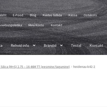
aleht
E-Pood
Blog
Kuidas tellida
Kassa
Ostukorv
vaatsuspoliitika
Minu Konto
Kontakt
ta
Rehvid info
Brändid
Testid
Kontakt
 Silica (M+S) 2.75 – 16 46M TT (eesmine/tagumine)
heidenau-k42-2