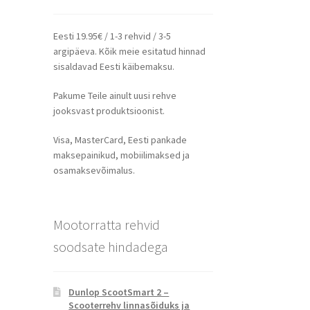
Eesti 19.95€ / 1-3 rehvid / 3-5
argipäeva. Kõik meie esitatud hinnad
sisaldavad Eesti käibemaksu.
Pakume Teile ainult uusi rehve
jooksvast produktsioonist.
Visa, MasterCard, Eesti pankade
maksepainikud, mobiilimaksed ja
osamaksevõimalus.
Mootorratta rehvid
soodsate hindadega
Dunlop ScootSmart 2 –
Scooterrehv linnasõiduks ja