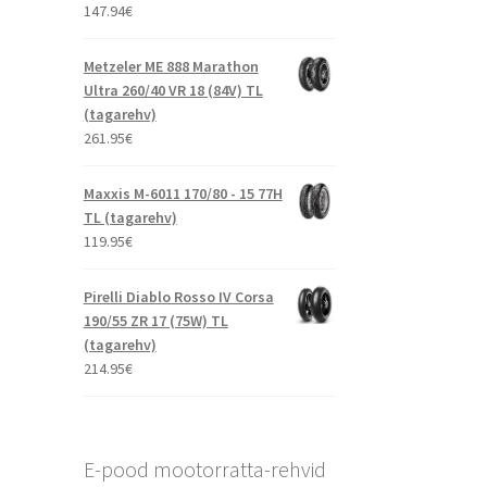
147.94
€
Metzeler ME 888 Marathon
Ultra 260/40 VR 18 (84V) TL
(tagarehv)
261.95
€
Maxxis M-6011 170/80 - 15 77H
TL (tagarehv)
119.95
€
Pirelli Diablo Rosso IV Corsa
190/55 ZR 17 (75W) TL
(tagarehv)
214.95
€
E-pood mootorratta-rehvid