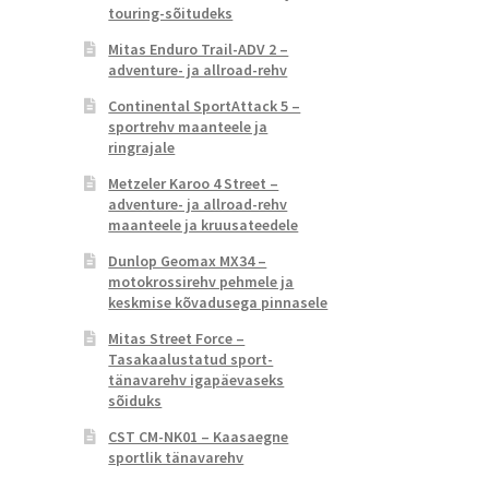
touring-sõitudeks
Mitas Enduro Trail-ADV 2 –
adventure- ja allroad-rehv
Continental SportAttack 5 –
sportrehv maanteele ja
ringrajale
Metzeler Karoo 4 Street –
adventure- ja allroad-rehv
maanteele ja kruusateedele
Dunlop Geomax MX34 –
motokrossirehv pehmele ja
keskmise kõvadusega pinnasele
Mitas Street Force –
Tasakaalustatud sport-
tänavarehv igapäevaseks
sõiduks
CST CM-NK01 – Kaasaegne
sportlik tänavarehv