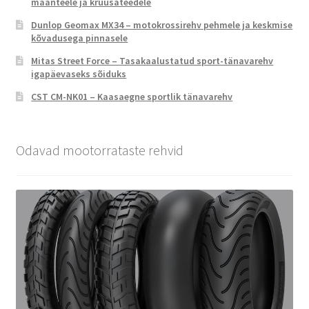
maanteele ja kruusateedele
Dunlop Geomax MX34 – motokrossirehv pehmele ja keskmise
kõvadusega pinnasele
Mitas Street Force – Tasakaalustatud sport-tänavarehv
igapäevaseks sõiduks
CST CM-NK01 – Kaasaegne sportlik tänavarehv
Odavad mootorrataste rehvid