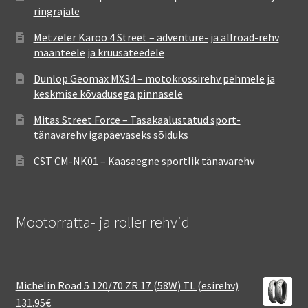
ringrajale
Metzeler Karoo 4 Street – adventure- ja allroad-rehv
maanteele ja kruusateedele
Dunlop Geomax MX34 – motokrossirehv pehmele ja
keskmise kõvadusega pinnasele
Mitas Street Force – Tasakaalustatud sport-
tänavarehv igapäevaseks sõiduks
CST CM-NK01 – Kaasaegne sportlik tänavarehv
Mootorratta- ja roller rehvid
Michelin Road 5 120/70 ZR 17 (58W) TL (esirehv)
131.95
€