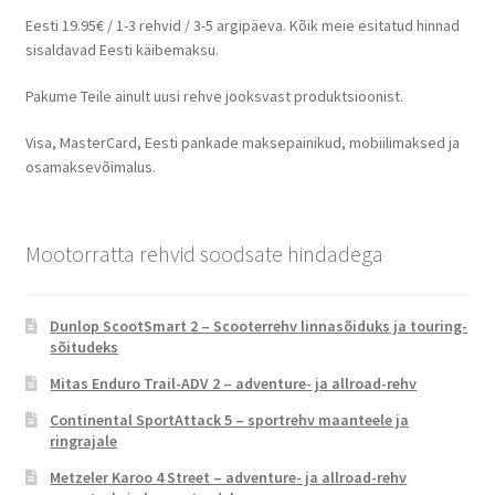
Eesti 19.95€ / 1-3 rehvid / 3-5 argipäeva. Kõik meie esitatud hinnad
sisaldavad Eesti käibemaksu.
Pakume Teile ainult uusi rehve jooksvast produktsioonist.
Visa, MasterCard, Eesti pankade maksepainikud, mobiilimaksed ja
osamaksevõimalus.
Mootorratta rehvid soodsate hindadega
Dunlop ScootSmart 2 – Scooterrehv linnasõiduks ja touring-
sõitudeks
Mitas Enduro Trail-ADV 2 – adventure- ja allroad-rehv
Continental SportAttack 5 – sportrehv maanteele ja
ringrajale
Metzeler Karoo 4 Street – adventure- ja allroad-rehv