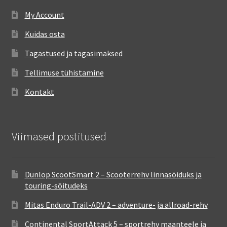
My Account
Kuidas osta
Tagastused ja tagasimaksed
Tellimuse tühistamine
Kontakt
Viimased postitused
Dunlop ScootSmart 2 – Scooterrehv linnasõiduks ja
touring-sõitudeks
Mitas Enduro Trail-ADV 2 – adventure- ja allroad-rehv
Continental SportAttack 5 – sportrehv maanteele ja