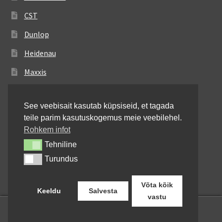
CST
Dunlop
Heidenau
Maxxis
Metzeler
See veebisait kasutab küpsiseid, et tagada
Michelin
teile parim kasutuskogemus meie veebilehel.
Mitas
Rohkem infot
Tehniline
Tehniline
Pirelli
Turundus
Turundus
Shinko
Võta kõik
Keeldu
Salvesta
vastu
0
Otsi:
Otsi