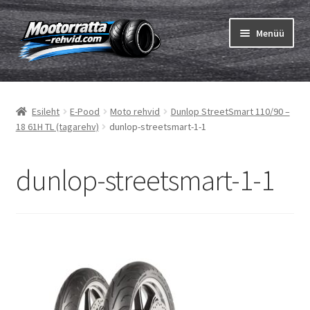
Liigu
Liigu
Menüü
navigeerimisele
sisu
juurde
Ava
Rehvid
alamm
Esileht
E-Pood
Moto rehvid
Dunlop StreetSmart 110/90 –
Ava
Sisekumm
18 61H TL (tagarehv)
dunlop-streetsmart-1-1
alamm
Kuidas osta
dunlop-streetsmart-1-1
Ava
Rehvid info
alamm
Ava
Brändid
alamm
Testid
Kontakt