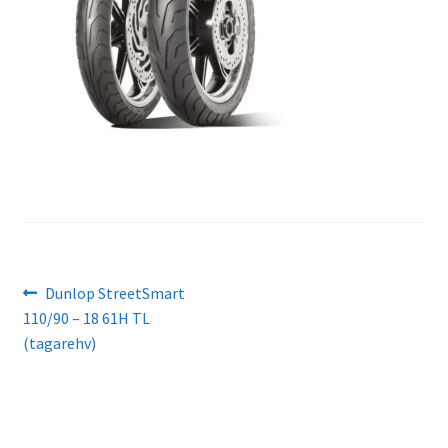
Navigeerimine
Eelmine
Dunlop StreetSmart
postitus:
110/90 – 18 61H TL
(tagarehv)