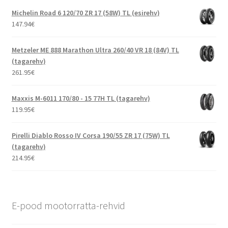
Michelin Road 6 120/70 ZR 17 (58W) TL (esirehv)
147.94
€
Metzeler ME 888 Marathon Ultra 260/40 VR 18 (84V) TL
(tagarehv)
261.95
€
Maxxis M-6011 170/80 - 15 77H TL (tagarehv)
119.95
€
Pirelli Diablo Rosso IV Corsa 190/55 ZR 17 (75W) TL
(tagarehv)
214.95
€
E-pood mootorratta-rehvid