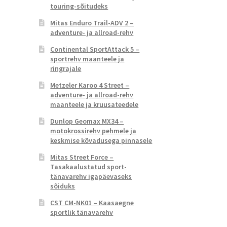
touring-sõitudeks
Mitas Enduro Trail-ADV 2 –
adventure- ja allroad-rehv
Continental SportAttack 5 –
sportrehv maanteele ja
ringrajale
Metzeler Karoo 4 Street –
adventure- ja allroad-rehv
maanteele ja kruusateedele
Dunlop Geomax MX34 –
motokrossirehv pehmele ja
keskmise kõvadusega pinnasele
Mitas Street Force –
Tasakaalustatud sport-
tänavarehv igapäevaseks
sõiduks
CST CM-NK01 – Kaasaegne
sportlik tänavarehv