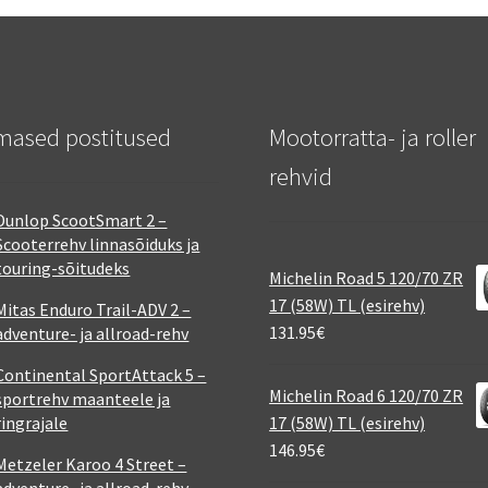
mased postitused
Mootorratta- ja roller
rehvid
Dunlop ScootSmart 2 –
Scooterrehv linnasõiduks ja
touring-sõitudeks
Michelin Road 5 120/70 ZR
17 (58W) TL (esirehv)
Mitas Enduro Trail-ADV 2 –
131.95
€
adventure- ja allroad-rehv
Continental SportAttack 5 –
Michelin Road 6 120/70 ZR
sportrehv maanteele ja
ringrajale
17 (58W) TL (esirehv)
146.95
€
Metzeler Karoo 4 Street –
adventure- ja allroad-rehv