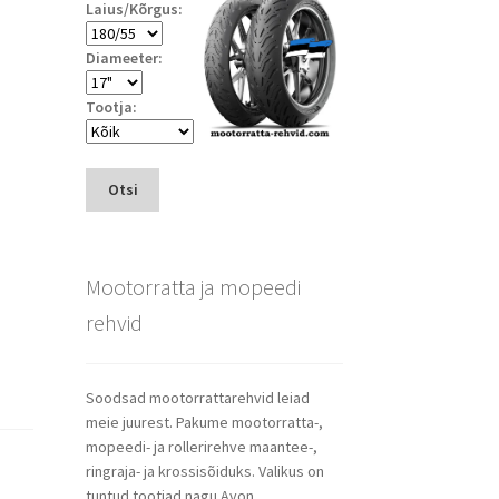
Laius/Kõrgus:
Diameeter:
Tootja:
Otsi
Mootorratta ja mopeedi
rehvid
Soodsad mootorrattarehvid leiad
meie juurest. Pakume mootorratta-,
mopeedi- ja rollerirehve maantee-,
ringraja- ja krossisõiduks. Valikus on
tuntud tootjad nagu Avon,