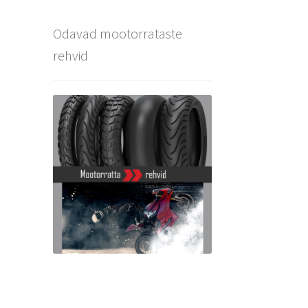
Odavad mootorrataste
rehvid