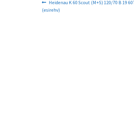
Navigeerimine
Eelmine
Heidenau K 60 Scout (M+S) 120/70 B 19 60
postitus:
(esirehv)