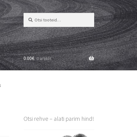
Otsi:
Otsi
0.00
€
0 artiklit
1
Otsi rehve – alati parim hind!