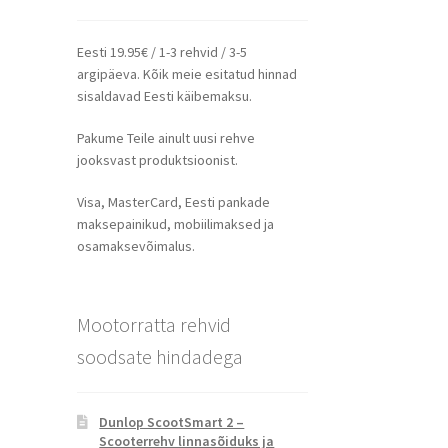
Eesti 19.95€ / 1-3 rehvid / 3-5
argipäeva. Kõik meie esitatud hinnad
sisaldavad Eesti käibemaksu.
Pakume Teile ainult uusi rehve
jooksvast produktsioonist.
Visa, MasterCard, Eesti pankade
maksepainikud, mobiilimaksed ja
osamaksevõimalus.
Mootorratta rehvid
soodsate hindadega
Dunlop ScootSmart 2 –
Scooterrehv linnasõiduks ja