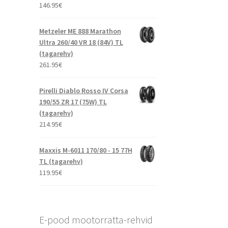
146.95
€
Metzeler ME 888 Marathon
Ultra 260/40 VR 18 (84V) TL
(tagarehv)
261.95
€
Pirelli Diablo Rosso IV Corsa
190/55 ZR 17 (75W) TL
(tagarehv)
214.95
€
Maxxis M-6011 170/80 - 15 77H
TL (tagarehv)
119.95
€
E-pood mootorratta-rehvid