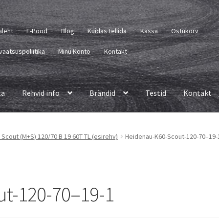
aleht
E-Pood
Blog
Kuidas tellida
Kassa
Ostukorv
vaatsuspoliitika
Minu Konto
Kontakt
ta
Rehvid info
Brändid
Testid
Kontakt
 Scout (M+S) 120/70 B 19 60T TL (esirehv)
Heidenau-K60-Scout-120-70–19-
t-120-70–19-1