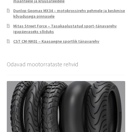
maanteele ja kruusateedele
Dunlop Geomax MX34 – motokrossirehv pehmele ja keskmise
kõvadusega pinnasele
Mitas Street Force – Tasakaalustatud sport-tänavarehv
igapäevaseks sõiduks
CST CM-NK01 – Kaasaegne sportlik tänavarehv
Odavad mootorrataste rehvid