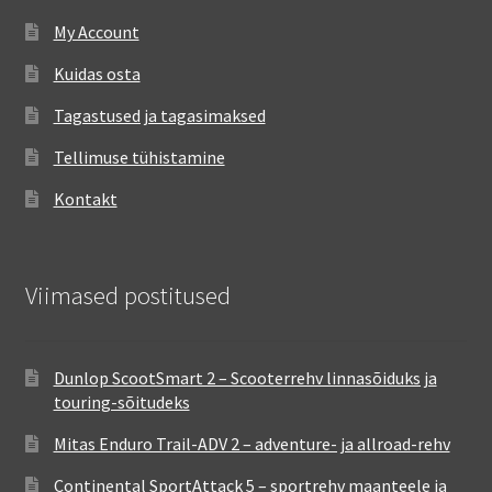
My Account
Kuidas osta
Tagastused ja tagasimaksed
Tellimuse tühistamine
Kontakt
Viimased postitused
Dunlop ScootSmart 2 – Scooterrehv linnasõiduks ja
touring-sõitudeks
Mitas Enduro Trail-ADV 2 – adventure- ja allroad-rehv
Continental SportAttack 5 – sportrehv maanteele ja