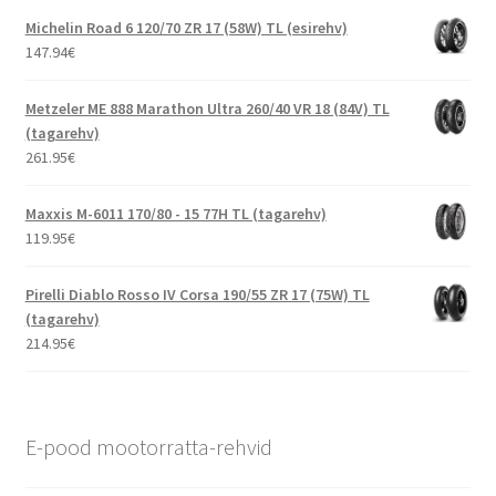
Michelin Road 6 120/70 ZR 17 (58W) TL (esirehv)
147.94
€
Metzeler ME 888 Marathon Ultra 260/40 VR 18 (84V) TL
(tagarehv)
261.95
€
Maxxis M-6011 170/80 - 15 77H TL (tagarehv)
119.95
€
Pirelli Diablo Rosso IV Corsa 190/55 ZR 17 (75W) TL
(tagarehv)
214.95
€
E-pood mootorratta-rehvid