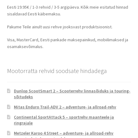
Eesti 19.95€ / 1-3 rehvid / 3-5 argipäeva. Kõik meie esitatud hinnad
sisaldavad Eesti käibemaksu.
Pakume Teile ainult uusi rehve jooksvast produktsioonist.
Visa, MasterCard, Eesti pankade maksepainikud, mobiilimaksed ja
osamaksevõimalus.
Mootorratta rehvid soodsate hindadega
Dunlop ScootSmart 2 – Scooterrehv linnasõiduks ja touring-
sõitudeks
Mitas Enduro Trail-ADV 2 – adventure- ja allroad-rehv
Continental SportAttack 5 – sportrehv maanteele ja
ringrajale
Metzeler Karoo 4 Street – adventure- ja allroad-rehv