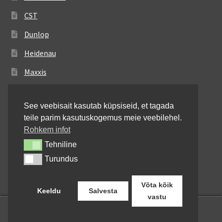
CST
Dunlop
Heidenau
Maxxis
Metzeler
See veebisait kasutab küpsiseid, et tagada
Michelin
teile parim kasutuskogemus meie veebilehel.
Mitas
Rohkem infot
Tehniline
Tehniline
Pirelli
Turundus
Turundus
Shinko
Võta kõik
Keeldu
Salvesta
vastu
0
Otsi:
Otsi