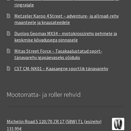
ringrajale
Metzeler Karoo 4 Street – adventure- ja allroad-rehv
maanteele ja kruusateedele
Dunlop Geomax MX34 – motokrossirehv pehmele ja
keskmise kõvadusega pinnasele
Mitas Street Force – Tasakaalustatud sport-
tänavarehv igapäevaseks sõiduks
CST CM-NK01 – Kaasaegne sportlik tänavarehv
Mootorratta- ja roller rehvid
Michelin Road 5 120/70 ZR 17 (58W) TL (esirehv)
131.95
€