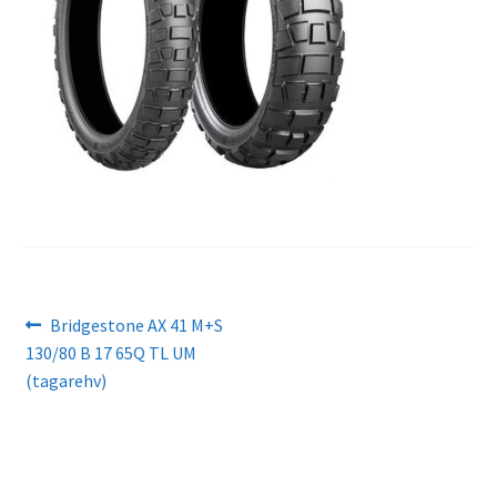
Navigeerimine
Eelmine
Bridgestone AX 41 M+S
postitus:
130/80 B 17 65Q TL UM
(tagarehv)