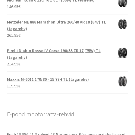
146.95
€
Metzeler ME 888 Marathon Ultra 260/40 VR 18 (84V) TL
(tagarehv)
261.95
€
Pirelli Diablo Rosso IV Corsa 190/55 ZR 17 (75W) TL
(tagarehv)
214.95
€
Maxxis M-6011 170/80 - 15 77H TL (tagarehv)
119.95
€
E-pood mootorratta-rehvid
Eesti 19.95€ / 1-3 rehvid / 3-5 argipäeva. Kõik meie esitatud hinnad