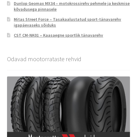
Dunlop Geomax MX34 – motokrossirehv pehmele ja keskmise
kõvadusega pinnasele
Mitas Street Force – Tasakaalustatud sport-tänavarehv
igapäevaseks sõiduks
CST CM-NK01 – Kaasaegne sportlik tänavarehv
Odavad mootorrataste rehvid