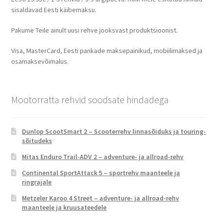
sisaldavad Eesti käibemaksu.
Pakume Teile ainult uusi rehve jooksvast produktsioonist.
Visa, MasterCard, Eesti pankade maksepainikud, mobiilimaksed ja
osamaksevõimalus.
Mootorratta rehvid soodsate hindadega
Dunlop ScootSmart 2 – Scooterrehv linnasõiduks ja touring-
sõitudeks
Mitas Enduro Trail-ADV 2 – adventure- ja allroad-rehv
Continental SportAttack 5 – sportrehv maanteele ja
ringrajale
Metzeler Karoo 4 Street – adventure- ja allroad-rehv
maanteele ja kruusateedele