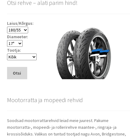
Otsi rehve – alati parim hind!
Laius/Kõrgus:
Diameeter:
Tootja:
Otsi
Mootorratta ja mopeedi rehvid
Soodsad mootorrattarehvid leiad meie juurest. Pakume
mootorratta-, mopeedi- ja rollerirehve maantee-, ringraja- ja
krossisõiduks. Valikus on tuntud tootjad nagu Avon, Bridgestone,