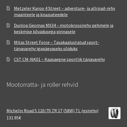
Metzeler Karoo 4 Street – adventure- ja allroad-rehv
maanteele ja kruusateedele
Dunlop Geomax MX34 – motokrossirehv pehmele ja
keskmise kõvadusega pinnasele
Mitas Street Force – Tasakaalustatud sport-
tänavarehv igapäevaseks sõiduks
CST CM-NK01 – Kaasaegne sportlik tänavarehv
Mootorratta- ja roller rehvid
Michelin Road 5 120/70 ZR 17 (58W) TL (esirehv)
131.95
€