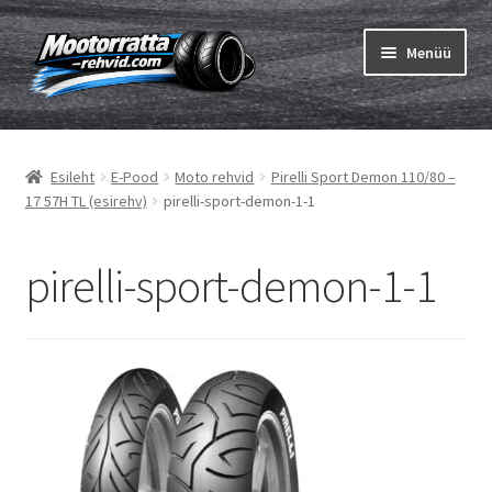
Liigu
Liigu
Menüü
navigeerimisele
sisu
juurde
Ava
Rehvid
alamm
Esileht
E-Pood
Moto rehvid
Pirelli Sport Demon 110/80 –
Ava
Sisekumm
17 57H TL (esirehv)
pirelli-sport-demon-1-1
alamm
Kuidas osta
pirelli-sport-demon-1-1
Ava
Rehvid info
alamm
Ava
Brändid
alamm
Testid
Kontakt