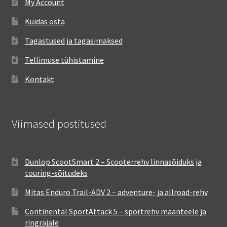
My Account
Kuidas osta
Tagastused ja tagasimaksed
Tellimuse tühistamine
Kontakt
Viimased postitused
Dunlop ScootSmart 2 – Scooterrehv linnasõiduks ja
touring-sõitudeks
Mitas Enduro Trail-ADV 2 – adventure- ja allroad-rehv
Continental SportAttack 5 – sportrehv maanteele ja
ringrajale