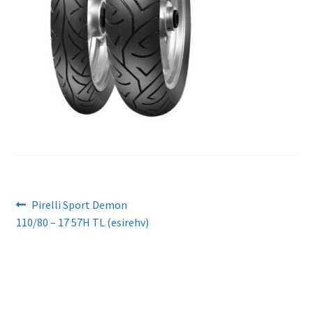
Navigeerimine
Eelmine
Pirelli Sport Demon
postitus:
110/80 – 17 57H TL (esirehv)